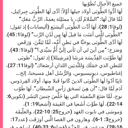
جَميع الأجيال تُطَوّبها
لَهَا أدُّوا الطُّوبَى أولاد جيلها أوَّلاً: أدَّى لَهَا الطُّوبَى جِبرائِيل،
لَمَّا قالَ لَهَا: “السَّلامُ لَكِ، يا ممتَلِئَة نِعمَةً، الرَّبُّ مَعَكِ”
(لوقا1: 28)، لَهَا أدَّت الطُّوبَى أليشبَع (أليصابات) إذ تَقول:
“الطُّوبَى للَّتي آمَنَت مَا قيلَ لَهَا مِن لَدُنِ الرَّب” (لوقا1: 45).
لَهَا أدَّى الطُّوبَى يوحَنَّا في بَطنِ أُمِّه، لَمَّا تَيَقَّنَ، وَرَقَص
وَصَرَخ: “مِن أينَ لي أن تَأتي إلَيَّ أُمُّ سَيِّدي؟” (لوقا1: 43).
لَهَا طَوَّبَت القِدِّيسَة مَرشَا (مَرشِيللا) إذ تَقول: “طوبَى
للبَطنِ الذي حَمَلَك وَللثَّديَين اللذانِ أرضَعاك” (لوقا11: 27)،
إغناطيوس، ديونيسيوس، وَالرُّسُل أهل مَسيحنا، إلخ…
ثانِيًا أدّوا لَها الطُّوبَى الذينَ كَانوا قَبلا مِنها، أولاد الفِردَوس.
آدَم لَمَّا قال: “أن هِيَ تَسحَق رَأس الشّيطان”. لَهَا طَوّب
نوح، لَمَّا صَنَعَ السَّفينَة التي بِهَا خَلَّصَ جِنسَ البَشَر (تكوين6:
14-22)، لَهَا طَوَّبَ أشَعيا في الغَيمَة (أشعيا19: 1)،
وَموسَى في تابوت العَهد (خروج25: 10-22)، والعلّيقَة
(خروج3: 1-6)، وهارون في العَصا الَّتي أورَقَت (عدد17:
16-28)، جِدعون في الجزَّة (قضاة6: 33-40)، إبراهيم في