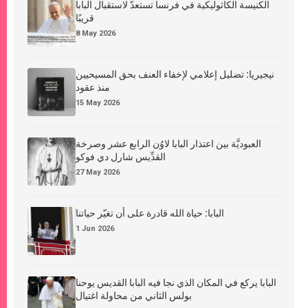
الكنيسة الكاثوليكية في فرنسا تستعدّ لاستقبال البابا
قريبًا
8 May 2026
نيجيريا: تضليل إعلامي لإخفاء العنف بحق المسيحيين
منذ عقود
15 May 2026
العبوديَّة بين اعتذار البابا لاوُن الرابع عشر وصرخة
القدِّيس شارل دي فوكو
27 May 2026
البابا: حياة الله قادرة على أن تغيّر حياتنا
1 Jun 2026
البابا يركع في المكان الذي نجا فيه البابا القديس يوحنا
بولس الثاني من محاولة اغتيال