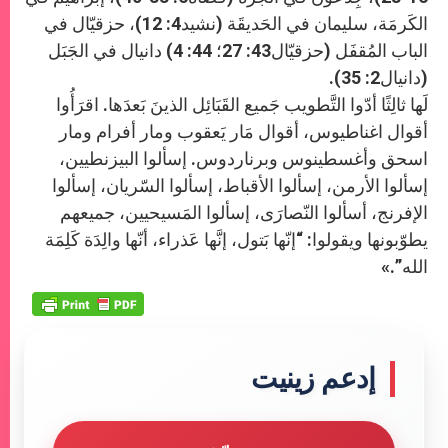
الكَرمَة، سليمان في الحَديقَة (نشيد4: 12)، حزقيّال في
الباب المُقفَل (حزقيّال43: 27؛ 44: 4) دانيال في الجَبَل
(دانيال2: 35).
لَها ثالِثًا أدّوا التَّطويب جَميع القَبَائِل الذينَ بَعدَها. اقرَأُوا
أقوال اغناطيوس، أقوال مَار يَعقوب ومار أفرام ومار
اسحق وأغسطينوس وبرناردوس. إسألوا البيزنطيين،
إسألوا الأرمن، إسألوا الأقباط، إسألوا السّريان، إسألوا
الإفرنج، أسألوا النّصارَى، إسألوا المَسيحيين، جميعهم
يطوّبونها ويقولوا: “إنّها بَتول، إنَّها عَذراء، أنّها والِدَة كَلِمَة
الله”.»
إدعم زينيت