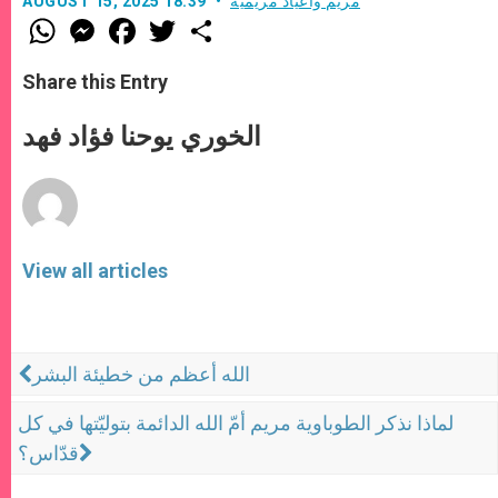
مريم وأعياد مريمية
AUGUST 15, 2025 18:39
W
M
F
T
S
h
e
a
w
h
a
s
c
i
a
t
s
e
t
r
Share this Entry
s
e
b
t
e
A
n
o
e
p
g
o
r
الخوري يوحنا فؤاد فهد
p
e
k
r
View all articles
الله أعظم من خطيئة البشر
لماذا نذكر الطوباوية مريم أمّ الله الدائمة بتوليّتها في كل
قدّاس؟