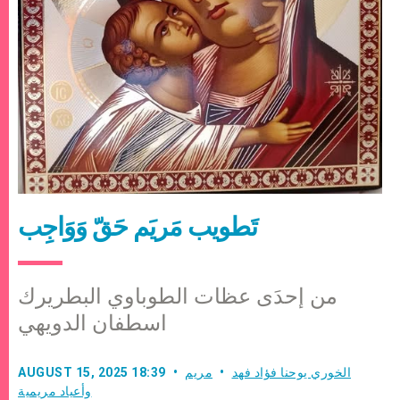
تَطويب مَريَم حَقّ وَوَاجِب
من إحدَى عظات الطوباوي البطريرك
اسطفان الدويهي
الخوري يوحنا فؤاد فهد
مريم
AUGUST 15, 2025 18:39
وأعياد مريمية