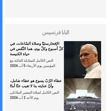
البابا فرنسيس
الإفخارستيّا وصلاة السّاعات، في
كلّ أسبوع وكلّ يوم، هما النَّفَس في
حياة الكنيسة
النص الكامل للمقابلة العامّة مع
المؤمنين يوم الأربعاء 5 آب 2026
عطاء الرّبّ يسوع هو عطاء شامل،
وأنّ عنايته بنا لا تغيب عنّا أبدًا
النص الكامل لصلاة التبشير الملائكي
يوم الأحد 2 آب 2026