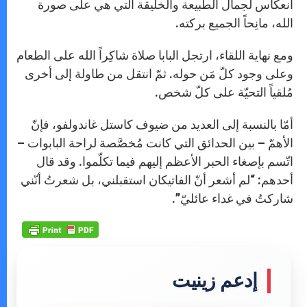
انعكاس لجمال الطبيعة والخليقة التي هي على صورة
الله، مانِحاً الجميع بركته.
ومع نهاية اللقاء، ارتجل البابا صلاة شاكِراً الله على الطعام
وعلى وجود كلّ مَن حوله. ثمّ انتقل من طاولة إلى أخرى
مُلقياً التحيّة على كلّ شخص.
أمّا بالنسبة إلى العديد من ضيوف كاستل غاندولفو، فإنّ
الأهمّ – بين الحدائق التي كانت مُخصَّصة لراحة البابوات –
اتّسم بإصغاء الحبر الأعظم إليهم فيما تكلّموا. وقد قال
أحدهم: “لم أشعر أنّ الفاتيكان استقبلني، بل شعرتُ أنّني
شاركتُ في غداء عائليّ”.
إدعم زينيت