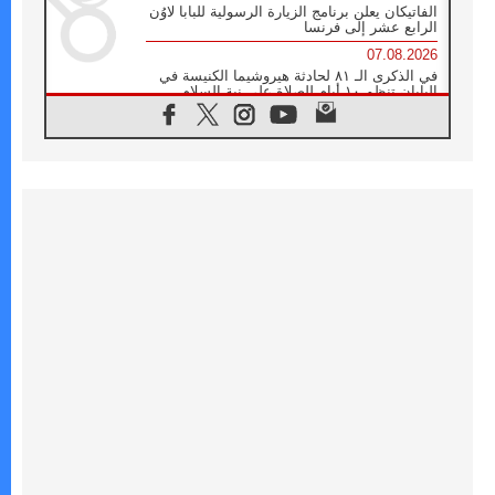
الفاتيكان يعلن برنامج الزيارة الرسولية للبابا لاوُن
الرابع عشر إلى فرنسا
07.08.2026
في الذكرى الـ ٨١ لحادثة هيروشيما الكنيسة في
اليابان تنظم ١٠ أيام للصلاة على نية السلام
07.08.2026
الكنيسة في الأوروغواي: زيارة البابا ستعزز
الإيمان والرجاء
06.08.2026
الاجتماع الشهري للمطارنة الموارنة
06.08.2026
الكاردينال روسي: زيارة البابا لاوُن إلى الأرجنتين
هي تكريم للبابا فرنسيس
06.08.2026
زيارة البابا إلى البيرو ستكون زمن نعمة ومصالحة
ورجاء
06.08.2026
الكاردينال بارولين في المكسيك: علينا أن نكون
حاضرين إلى جانب المهمشين والمهاجرين
والأجانب
06.08.2026
البابا لاوُن الرابع عشر للشباب في أسيزي:
"أوروبا والعالم يبحثان اليوم عن قديسين جُدد
فيكم"