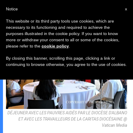
AR
Notice
x
This website or its third party tools use cookies, which are
necessary to its functioning and required to achieve the
البابا لاون الرّابع عشر
purposes illustrated in the cookie policy. If you want to know
more or withdraw your consent to all or some of the cookies,
please refer to the
cookie policy
.
By closing this banner, scrolling this page, clicking a link or
continuing to browse otherwise, you agree to the use of cookies.
DÉJEUNER AVEC LES PAUVRES AIDÉS PAR LE DIOCÈSE D'ALBANO
ET AVEC LES TRAVAILLEURS DE LA CARITAS DIOCÉSAINE @
Vatican Media