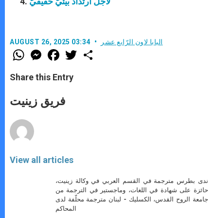
لأجل ارتداد بيئيّ حقيقيّ
البابا لاون الرّابع عشر
AUGUST 26, 2025 03:34
W
M
F
T
S
h
e
a
w
h
a
s
c
i
a
t
s
e
t
r
Share this Entry
s
e
b
t
e
A
n
o
e
p
g
o
r
فريق زينيت
p
e
k
r
View all articles
ندى بطرس مترجمة في القسم العربي في وكالة زينيت،
حائزة على شهادة في اللغات، وماجستير في الترجمة من
جامعة الروح القدس، الكسليك - لبنان مترجمة محلّفة لدى
المحاكم