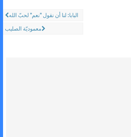
البابا: لنا أن نقول "نعم" لحبّ الله
معموديّة الصليب