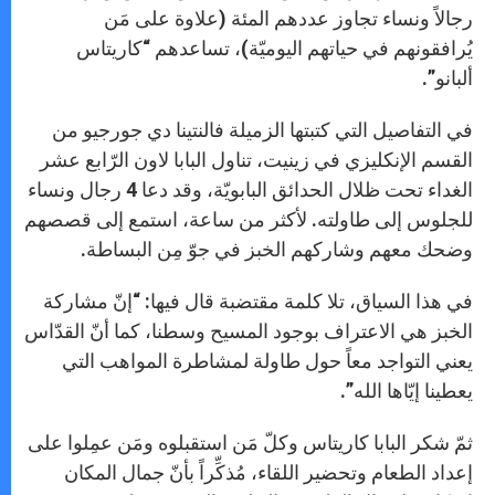
رجالاً ونساء تجاوز عددهم المئة (علاوة على مَن
يُرافقونهم في حياتهم اليوميّة)، تساعدهم “كاريتاس
ألبانو”.
في التفاصيل التي كتبتها الزميلة فالنتينا دي جورجيو من
القسم الإنكليزي في زينيت، تناول البابا لاون الرّابع عشر
الغداء تحت ظلال الحدائق البابويّة، وقد دعا 4 رجال ونساء
للجلوس إلى طاولته. لأكثر من ساعة، استمع إلى قصصهم
وضحك معهم وشاركهم الخبز في جوّ مِن البساطة.
في هذا السياق، تلا كلمة مقتضبة قال فيها: “إنّ مشاركة
الخبز هي الاعتراف بوجود المسيح وسطنا، كما أنّ القدّاس
يعني التواجد معاً حول طاولة لمشاطرة المواهب التي
يعطينا إيّاها الله”.
ثمّ شكر البابا كاريتاس وكلّ مَن استقبلوه ومَن عمِلوا على
إعداد الطعام وتحضير اللقاء، مُذكِّراً بأنّ جمال المكان