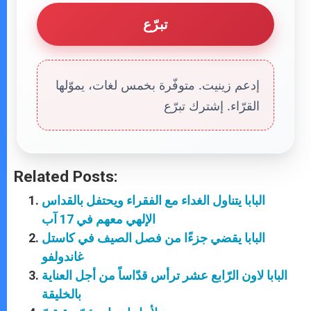
تبرّع
إدعم زينيت. متوفّرة بخمس لغات، يموّلها
القرّاء. إشترك تبرّع
Related Posts:
البابا يتناول الغداء مع الفقراء ويحتفل بالقداس
الإلهي معهم في 17 آب
البابا يقضي جزءًا من فصل الصيف في كاستل
غاندولفو
البابا لاون الرّابع عشر ترأس قدّاساً من أجل العناية
بالخليقة