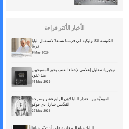
الأخبار الأكثر قراءة
الكنيسة الكاثوليكية في فرنسا تستعدّ لاستقبال البابا
قريبًا
8 May 2026
نيجيريا: تضليل إعلامي لإخفاء العنف بحق المسيحيين
منذ عقود
15 May 2026
العبوديَّة بين اعتذار البابا لاوُن الرابع عشر وصرخة
القدِّيس شارل دي فوكو
27 May 2026
البابا: حياة الله قادرة على أن تغيّر حياتنا