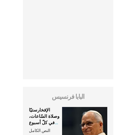
البابا فرنسيس
الإفخارستيّا
وصلاة السّاعات،
في كلّ أسبوع
وكلّ يوم، هما
النص الكامل