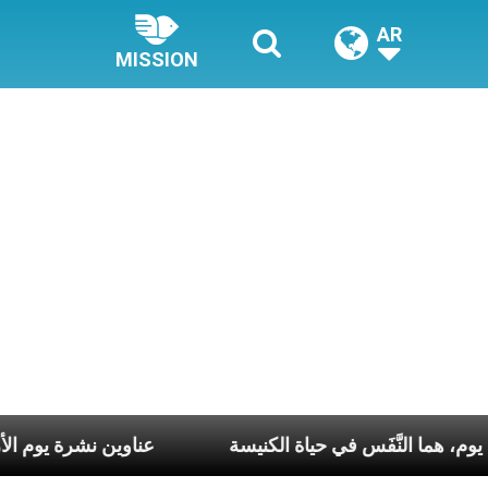
AR
MISSION
 كلّ أسبوع وكلّ يوم، هما النَّفَس في حياة الكنيسة
عناوي