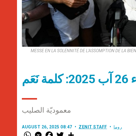
MESSE EN LA SOLENNITÉ DE L'ASSOMPTION DE LA BIENHEU
عَم
معموديّة الصليب
روما
ZENIT STAFF
AUGUST 26, 2025 08:47
W
M
F
T
S