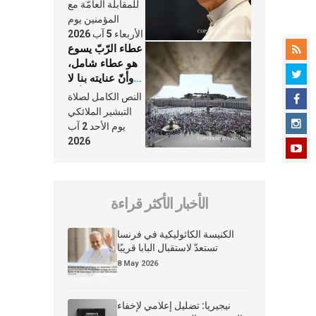
النَّفَس في حياة
للمقابلة العامّة مع
الكنيسة
المؤمنين يوم
الأربعاء 5 آب 2026
عطاء الرّبّ يسوع
هو عطاء شامل،
وأنّ عنايته بنا لا
تغيب عنّا أبدًا
النص الكامل لصلاة
التبشير الملائكي
يوم الأحد 2 آب
2026
الأخبار الأكثر قراءة
الكنيسة الكاثوليكية في فرنسا
تستعدّ لاستقبال البابا قريبًا
8 May 2026
نيجيريا: تضليل إعلامي لإخفاء