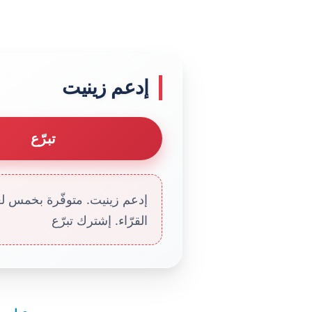
إدعم زينيت
تبرّع
إدعم زينيت. متوفّرة بخمس لغا
القرّاء. إشترك تبرّع