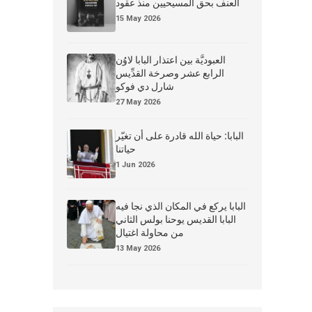
العنف بحق المسيحيين منذ عقود
15 May 2026
العبوديَّة بين اعتذار البابا لاوُن
الرابع عشر وصرخة القدِّيس
شارل دي فوكو
27 May 2026
البابا: حياة الله قادرة على أن تغيّر
حياتنا
1 Jun 2026
البابا يركع في المكان الذي نجا فيه
البابا القديس يوحنا بولس الثاني
من محاولة اغتيال
13 May 2026