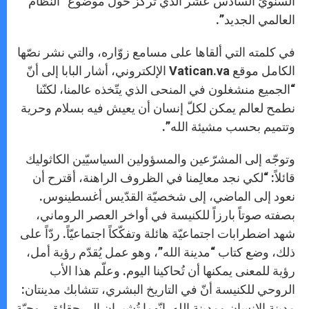
السنويّ السادس عشر الذي تركّز حول موضوع “النّظام
العالمي الجديد”.
في كلمته التي ألقاها على مسامع زوّاره، والتي نشر نصّها
الكامل موقع Vatican.va الإلكتروني، أشار البابا إلى أنّ
“الجميع منشغلون في المنحى الذي يتّخذه عالمنا، لكنّنا
نطمح لعالم يمكن لكلّ إنسان أن يعيش فيه بسلام وحرية
وتتميم بحسب مشيئة الله”.
وتوجّه إلى المشرّعين والمسؤولين السياسيّين الكاثوليك
قائلاً: “لكي نجد معالِمنا في الظروف الراهنة، أقترح أن
نعود إلى الماضي، إلى شخصيّة القدّيس أغسطينوس.
بصفته صوتاً بارزاً للكنيسة في أواخر العصر الروماني،
شهد اضطرابات اجتماعيّة هائلة وتفكّكاً اجتماعيّاً. ردّاً على
ذلك، وضع كتاب “مدينة الله”، وهو عمل يُقدّم رؤية أمل،
رؤية للمعنى يمكنها أن تُحاكينا اليوم. وعلّم هذا الأب
الروحي للكنيسة أنّ في التاريخ البشري، تتشابك مدينتان:
مدينة الإنسان ومدينة الله. إنّهما تُشيران إلى حقائق روحيّة