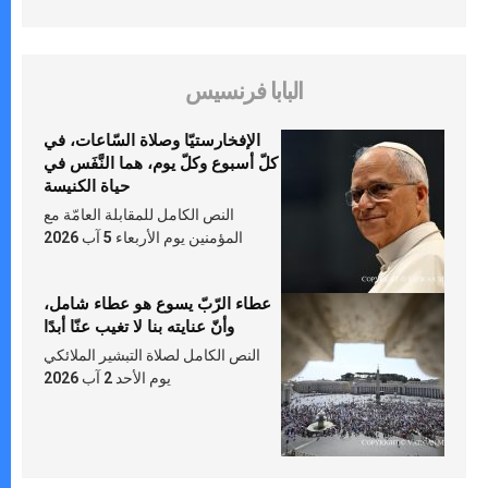
البابا فرنسيس
الإفخارستيّا وصلاة السّاعات، في
كلّ أسبوع وكلّ يوم، هما النَّفَس في
حياة الكنيسة
النص الكامل للمقابلة العامّة مع
المؤمنين يوم الأربعاء 5 آب 2026
عطاء الرّبّ يسوع هو عطاء شامل،
وأنّ عنايته بنا لا تغيب عنّا أبدًا
النص الكامل لصلاة التبشير الملائكي
يوم الأحد 2 آب 2026