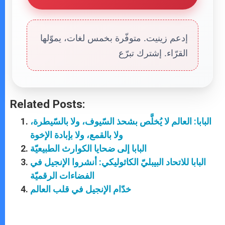
إدعم زينيت. متوفّرة بخمس لغات، يموّلها
القرّاء. إشترك تبرّع
Related Posts:
البابا: العالم لا يُخلَّص بشحذ السّيوف، ولا بالسّيطرة،
ولا بالقمع، ولا بإبادة الإخوة
البابا إلى ضحايا الكوارث الطبيعيّة
البابا للاتحاد البيبليّ الكاثوليكي: أنشروا الإنجيل في
الفضاءات الرقميّة
خدّام الإنجيل في قلب العالم