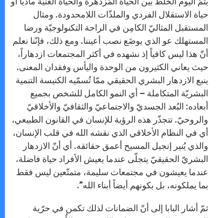
يتمّ اليوم الخلط بين الحياة المُزدهرة والحياة الغنيّة ماديّاً أو
حياة الاستقلال الفردي والملذّات اللامحدودة. ومثال
المستقبل المثاليّ الكامِن في الراحة التكنولوجيّة ورضا
المستهلك عو الذي يوضَع نصب أعيننا. ومع ذلك، فإنّنا نعلم
أنّ هذا ليس كافياً إذ نشهده في أكثر المجتمعات ازدهاراً،
حيث يعاني الكثيرون من الوحدة واليأس وفقدان المعنى.
ينبع الازدهار البشري الحقيقي ممّا تُسمّيه الكنيسة التنمية
البشريّة المتكاملة – أي النمو الكامل للشخص بجميع
أبعاده: البُعد الجسديّ والاجتماعيّ والثقافيّ والأخلاقيّ
والروحيّ. تتجذّر هذه الرؤية للإنسان في القانون الطبيعي،
أي في النظام الأخلاقي الذي نقشه الله في قلب الإنسان،
والذي يُنير إنجيل المسيح أعمق حقائقه. أي أنّ الازدهار
البشريّ الحقيقيّ يتجلّى عندما يعيش الأفراد حياة فاضلة،
عندما يعيشون في مجتمعات سليمة، متمتّعين ليس فقط
بما يملكونه، بل بكونهم أيضاً أبناء الله”.
ثمّ أشار البابا إلى أنّ الضمانات لذلك تكمن في حرّية