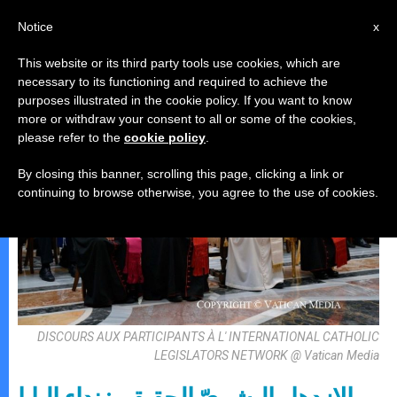
AR
Notice
x
This website or its third party tools use cookies, which are
necessary to its functioning and required to achieve the
البابا لاون الرّابع عشر
purposes illustrated in the cookie policy. If you want to know
more or withdraw your consent to all or some of the cookies,
please refer to the
cookie policy
.
By closing this banner, scrolling this page, clicking a link or
continuing to browse otherwise, you agree to the use of cookies.
DISCOURS AUX PARTICIPANTS À L' INTERNATIONAL CATHOLIC
LEGISLATORS NETWORK @ Vatican Media