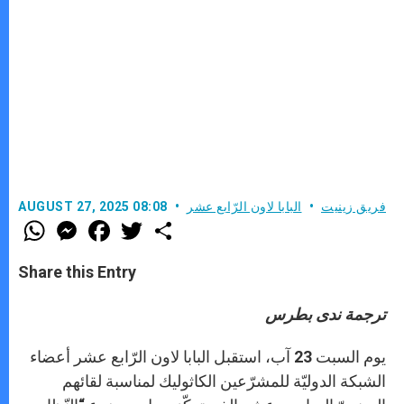
فريق زينيت
البابا لاون الرّابع عشر
AUGUST 27, 2025 08:08
W
M
F
T
S
h
e
a
w
h
a
s
c
i
a
t
s
e
t
r
Share this Entry
s
e
b
t
e
A
n
o
e
p
g
o
r
ترجمة ندى بطرس
p
e
k
r
يوم السبت 23 آب، استقبل البابا لاون الرّابع عشر أعضاء
الشبكة الدوليّة للمشرّعين الكاثوليك لمناسبة لقائهم