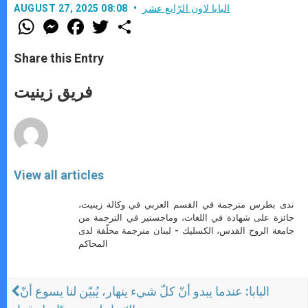
البابا لاون الرّابع عشر
AUGUST 27, 2025 08:08
W
M
F
T
S
h
e
a
w
h
a
s
c
i
a
t
s
e
t
r
Share this Entry
s
e
b
t
e
A
n
o
e
p
g
o
r
فريق زينيت
p
e
k
r
View all articles
ندى بطرس مترجمة في القسم العربي في وكالة زينيت،
حائزة على شهادة في اللغات، وماجستير في الترجمة من
جامعة الروح القدس، الكسليك - لبنان مترجمة محلّفة لدى
المحاكم
البابا: عندما يبدو أنّ كلّ شيء ينهار، يُبيّن لنا يسوع أنّ