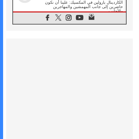
الكاردينال بارولين في المكسيك: علينا أن نكون
حاضرين إلى جانب المهمشين والمهاجرين
والأجانب
06.08.2026
البابا لاوُن الرابع عشر للشباب في أسيزي:
"أوروبا والعالم يبحثان اليوم عن قديسين جُدد
فيكم"
06.08.2026
البابا في أسيزي يتحدث إلى الشباب المشاركين
في لقاء الشباب الفرنسيسكاني
06.08.2026
البابا لاوُن الرابع عشر يبرق معزيا بوفاة
الكاردينال جوليو دوارتي لانغا
05.08.2026
في مقابلته العامة مع المؤمنين البابا لاوُن الرابع
عشر يواصل الحديث عن الدستور في الليتورجيا
المقدسة مسلطا الضوء على صلاة الكنيسة
05.08.2026
البابا لاوُن الرابع عشر يزور في تشرين الثاني
٢٠٢٦ أوروغواي والأرجنتين وبيرو
05.08.2026
خمسون عاما على استشهاد الأسقف الأرجنتيني
الطوباوي إنريكي أنجيليلي