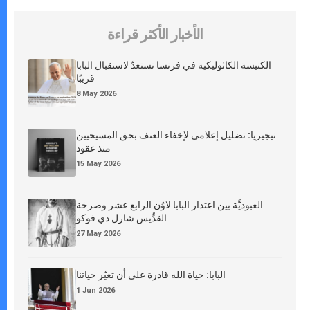
الأخبار الأكثر قراءة
الكنيسة الكاثوليكية في فرنسا تستعدّ لاستقبال البابا
قريبًا
8 May 2026
نيجيريا: تضليل إعلامي لإخفاء العنف بحق المسيحيين
منذ عقود
15 May 2026
العبوديَّة بين اعتذار البابا لاوُن الرابع عشر وصرخة
القدِّيس شارل دي فوكو
27 May 2026
البابا: حياة الله قادرة على أن تغيّر حياتنا
1 Jun 2026