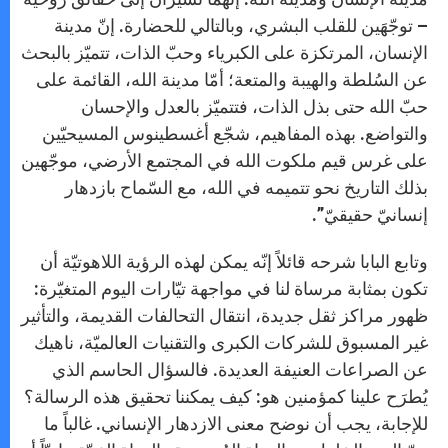
– توجّهَين للقلب البشري، وبالتالي للحضارة. إنّ مدينة
الإنسان، المرتكزة على الكبرياء وحبّ الذات، تتميّز بالبحث
عن السُلطة والهيبة والمتعة؛ أمّا مدينة الله، القائمة على
حبّ الله حتى بذل الذات، فتتميّز بالعدل والإحسان
والتواضع. بهذه المفاهيم، شجّع أغسطينوس المسيحيّين
على غرس قيم ملكوت الله في المجتمع الأرضي، موجّهين
بذلك التاريخ نحو تتميمه في الله، مع السّماح بازدهار
إنسانيّ حقيقيّ”.
وتابع البابا شرحه قائلاً إنّه يمكن لهذه الرؤية اللاهوتيّة أن
تكون بمثابة مرساة لنا في مواجهة تيّارات اليوم المتغيّرة:
ظهور مراكز ثقل جديدة، انتقال التحالفات القديمة، والتأثير
غير المسبوق للشركات الكبرى والتقنيات العالميّة، ناهيك
عن الصراعات العنيفة العديدة. فالسؤال الحاسم الذي
يُطرَح علينا كمؤمنين هو: كيف يمكننا تحقيق هذه الرسالة؟
للإجابة، يجب أن نوضح معنى الازدهار الإنساني. غالباً ما