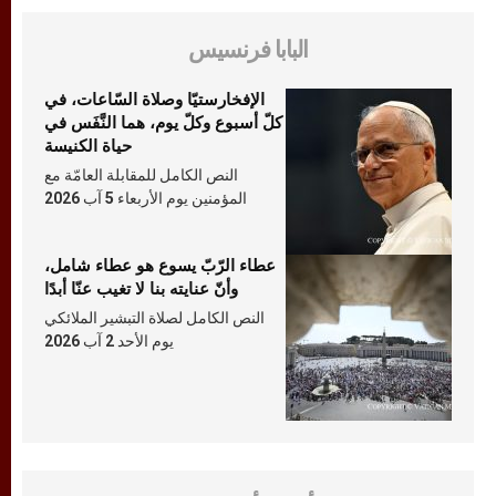
البابا فرنسيس
الإفخارستيّا وصلاة السّاعات، في
كلّ أسبوع وكلّ يوم، هما النَّفَس في
حياة الكنيسة
النص الكامل للمقابلة العامّة مع
المؤمنين يوم الأربعاء 5 آب 2026
عطاء الرّبّ يسوع هو عطاء شامل،
وأنّ عنايته بنا لا تغيب عنّا أبدًا
النص الكامل لصلاة التبشير الملائكي
يوم الأحد 2 آب 2026