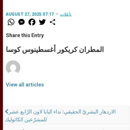
تأمّلات
AUGUST 27, 2025 07:17
W
M
F
T
S
h
e
a
w
h
a
s
c
i
a
t
s
e
t
r
Share this Entry
s
e
b
t
e
A
n
o
e
p
g
o
r
المطران كريكور أغسطينوس كوسا
p
e
k
r
View all articles
الازدهار البشريّ الحقيقي: نداء البابا لاون الرّابع عشر
للمشرّعين الكاثوليك