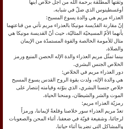
وثقتها المطلقة برحمة الله من أجل خلاص ابنها
أوغسطينوس الذي ضلّ في شبابه.
العذراء مريم هي والدة يسوع المسيح:
إنّ مقارنة القدّيسة مونيكا بالعذراء مريم تأتي من قناعتهما
بأنهما الأمّ المسيحيّة المثاليّة، حيث أنّ القديسة مونيكا هي
مثال للأمومة الخالصة والقوة المستمدّة من الإيمان
والصلاة.
بينما تمثّل مريم العذراء والدة الإله الحصن المنيع ورمز
الخلاص الجنس البشري.
دور العذراء مريم في الخلاص:
هي والدة الإله، ولدت بقوة الروح القدس يسوع المسيح
خلاص جنسنا البشري، الذي بنوّته وقيامته إنتصار على
الموت والشر والشيطان، ومنحنا الحياة.
رمزيّة العذراء مريم:
تعدّ مريم العذراء سور خلاصنا وقلعةً لإيماننا، ورمزاً
لرجائنا، وشفيعة قويّة في ضعفنا، أثناء المحن والصعوبات
والمشاكل التي تضربنا أثناء حياتنا.