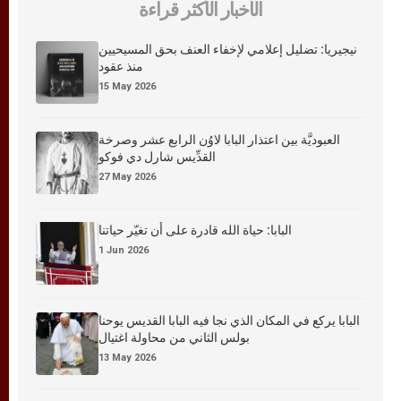
الأخبار الأكثر قراءة
نيجيريا: تضليل إعلامي لإخفاء العنف بحق المسيحيين
منذ عقود
15 May 2026
العبوديَّة بين اعتذار البابا لاوُن الرابع عشر وصرخة
القدِّيس شارل دي فوكو
27 May 2026
البابا: حياة الله قادرة على أن تغيّر حياتنا
1 Jun 2026
البابا يركع في المكان الذي نجا فيه البابا القديس يوحنا
بولس الثاني من محاولة اغتيال
13 May 2026