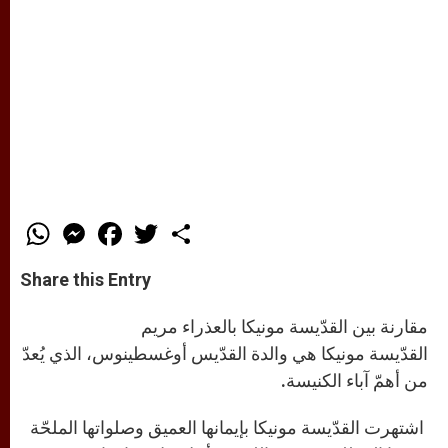
W
M
F
T
S
h
e
a
w
h
a
s
c
i
a
t
s
e
t
r
Share this Entry
s
e
b
t
e
A
n
o
e
p
g
o
r
مقارنة بين القدّيسة مونيكا بالعذراء مريم
p
e
k
r
القدّيسة مونيكا هي والدة القدّيس أوغسطينوس، الذي يُعدّ
من أهمّ آباء الكنيسة.
اشتهرت القدّيسة مونيكا بإيمانها العميق وصلواتها الملحّة