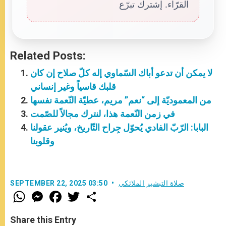
القرّاء. إشترك تبرّع
Related Posts:
لا يمكن أن تدعو أباك السّماوي إله كلّ صلاح إن كان
قلبك قاسياً وغير إنساني
من المعموديّة إلى “نعم” مريم، عطيّة النّعمة نفسها
في زمن النّعمة هذا، لنترك مجالاً للصّمت
البابا: الرّبّ الفادي يُحوّل جِراح التّاريخ، ويُنير عقولنا
وقلوبنا
صلاة التبشير الملائكي
SEPTEMBER 22, 2025 03:50
W
M
F
T
S
h
e
a
w
h
a
s
c
i
a
t
s
e
t
r
Share this Entry
s
e
b
t
e