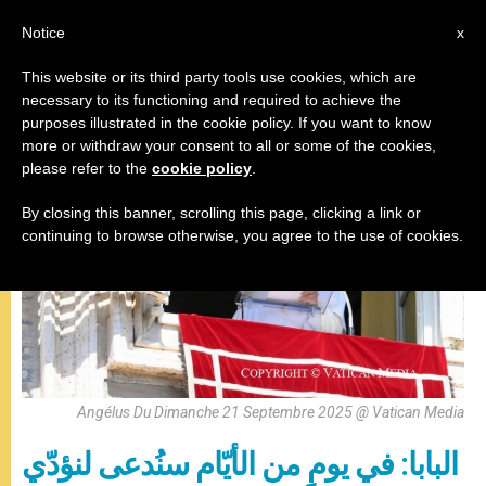
AR
Notice
x
This website or its third party tools use cookies, which are
necessary to its functioning and required to achieve the
صلاة التبشير الملائكي
purposes illustrated in the cookie policy. If you want to know
more or withdraw your consent to all or some of the cookies,
please refer to the
cookie policy
.
By closing this banner, scrolling this page, clicking a link or
continuing to browse otherwise, you agree to the use of cookies.
Angélus Du Dimanche 21 Septembre 2025 @ Vatican Media
البابا: في يومٍ من الأيّام سنُدعى لنؤدّي