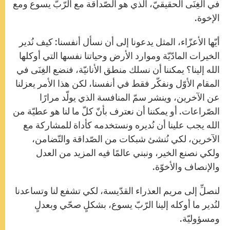
في الغِنَى الحقيقيّ، الذي هو الصّداقة مع الرّبّ يسوع ومع
الإخوة.
أيّها الأعزّاء، المثل يدعونا إلى أن نسأل أنفسنا: كيف نُدير
الخيرات المادّيّة وموارد الأرض وحياتنا نفسها التي أوكلها
الله إلينا؟ يمكننا أن نسلك منطق الأنانيّة، فنضع الغِنَى في
المقام الأوّل ونفكّر فقط في أنفسنا، لكن هذا الأمر يعزلنا
عن الآخرين، وينشر سمّ المنافسة الذي يولّد مرارًا
الصّراعات. أو يمكننا أن نعترف بأنّ كلّ ما لنا هو عطيّة من
الله يجب علينا أن نُديره ونستخدمه كأداة للمشاركة مع
الآخرين، لكي نُنشئ شبكات من الصّداقة والتّضامن،
ولكي نصنع الخير، ونبني عالمًا فيه المزيد من العدل
والإنصاف والأخوّة.
لنصلِّ إلى مريم العذراء القدّيسة، لكي تشفع لنا وتساعدنا
لنُدير ما أوكله إلينا الرّبّ يسوع، بشكلٍ صحّي وبعدلٍ
ومسؤوليّة.