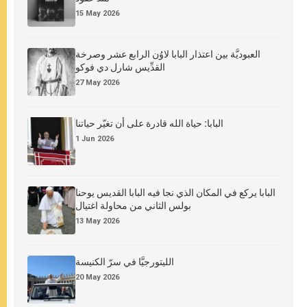
15 May 2026
العبوديَّة بين اعتذار البابا لاوُن الرابع عشر وصرخة
القدِّيس شارل دي فوكو
27 May 2026
البابا: حياة الله قادرة على أن تغيّر حياتنا
1 Jun 2026
البابا يركع في المكان الذي نجا فيه البابا القديس يوحنا
بولس الثاني من محاولة اغتيال
13 May 2026
الليتورجيَّا في سرّ الكنيسة
20 May 2026