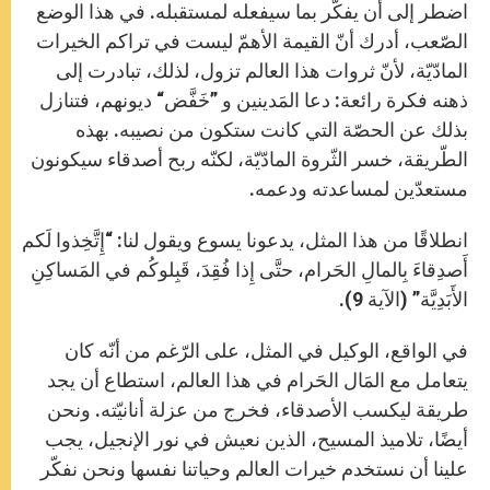
اضطر إلى أن يفكّر بما سيفعله لمستقبله. في هذا الوضع
الصّعب، أدرك أنّ القيمة الأهمّ ليست في تراكم الخيرات
المادّيّة، لأنّ ثروات هذا العالم تزول، لذلك، تبادرت إلى
ذهنه فكرة رائعة: دعا المَدينين و ”خَفَّض“ ديونهم، فتنازل
بذلك عن الحصّة التي كانت ستكون من نصيبه. بهذه
الطّريقة، خسر الثّروة المادّيّة، لكنّه ربح أصدقاء سيكونون
مستعدّين لمساعدته ودعمه.
انطلاقًا من هذا المثل، يدعونا يسوع ويقول لنا: “إِتَّخِذوا لَكم
أَصدِقاءَ بِالمالِ الحَرام، حتَّى إِذا فُقِدَ، قَبِلوكُم في المَساكِنِ
الأَبَدِيَّة” (الآية 9).
في الواقع، الوكيل في المثل، على الرّغم من أنّه كان
يتعامل مع المَال الحَرام في هذا العالم، استطاع أن يجد
طريقة ليكسب الأصدقاء، فخرج من عزلة أنانيّته. ونحن
أيضًا، تلاميذ المسيح، الذين نعيش في نور الإنجيل، يجب
علينا أن نستخدم خيرات العالم وحياتنا نفسها ونحن نفكّر