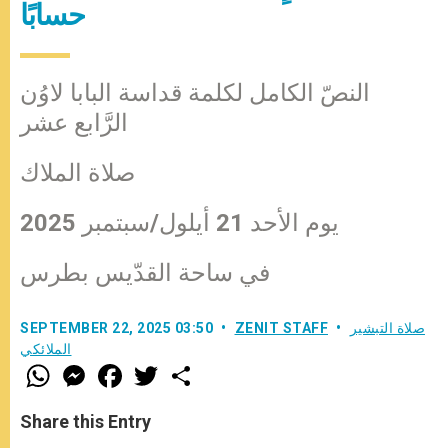
حسابًا
النصّ الكامل لكلمة قداسة البابا لاوُن
الرَّابع عشر
صلاة الملاك
يوم الأحد 21 أيلول/سبتمبر 2025
في ساحة القدّيس بطرس
صلاة التبشير
ZENIT STAFF
SEPTEMBER 22, 2025 03:50
الملائكي
W
M
F
T
S
h
e
a
w
h
a
s
c
i
a
t
s
e
t
r
Share this Entry
s
e
b
t
e
A
n
o
e