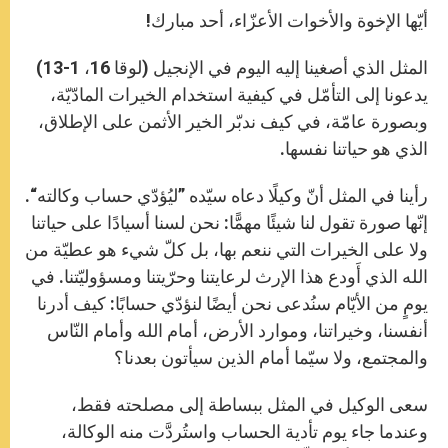
p
g
o
r
أيّها الإخوة والأخوات الأعزّاء، أحد مبارك!
p
e
k
r
المثل الذي أصغينا إليه اليوم في الإنجيل (لوقا 16، 1-13)
يدعونا إلى التأمّل في كيفية استخدام الخيرات المادّيّة،
وبصورة عامّة، في كيف ندبّر الخير الأثمن على الإطلاق،
الذي هو حياتنا نفسها.
رأينا في المثل أنّ وكيلًا دعاه سيّده ”ليُؤدّي حساب وكالته“.
إنّها صورة تقول لنا شيئًا مهمًّا: نحن لسنا أسيادًا على حياتنا
ولا على الخيرات التي ننعم بها، بل كلّ شيء هو عطيّة من
الله الذي أَودع هذا الإرث لرعايتنا وحرّيتنا ومسؤوليّتنا. في
يومٍ من الأيّام سنُدعى نحن أيضًا لنؤدّي حسابًا: كيف أدرنا
أنفسنا، وخيراتنا، وموارد الأرض، أمام الله وأمام النّاس
والمجتمع، ولا سيّما أمام الذين سيأتون بعدنا؟
سعى الوكيل في المثل ببساطة إلى مصلحته فقط،
وعندما جاء يوم تأدية الحساب واستُردَّت منه الوكالة،