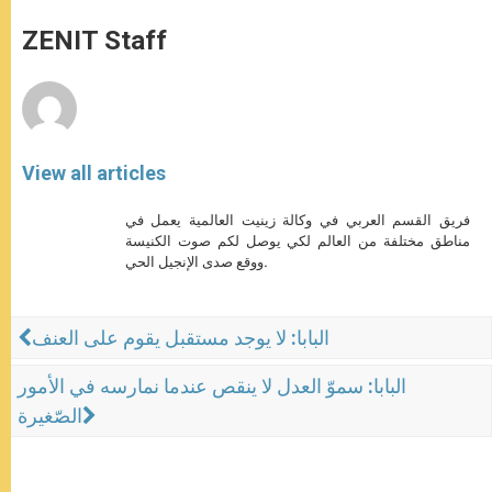
A
n
o
e
p
g
o
r
ZENIT Staff
p
e
k
r
View all articles
فريق القسم العربي في وكالة زينيت العالمية يعمل في
مناطق مختلفة من العالم لكي يوصل لكم صوت الكنيسة
ووقع صدى الإنجيل الحي.
البابا: لا يوجد مستقبل يقوم على العنف
البابا: سموّ العدل لا ينقص عندما نمارسه في الأمور
الصّغيرة