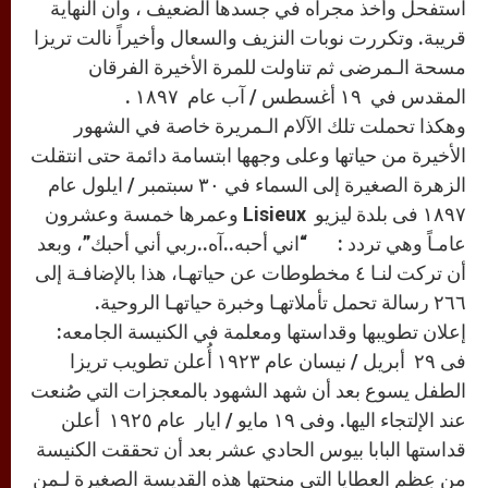
استفحل وأخذ مجراه في جسدها الضعيف ، وان النهاية
قريبة. وتكررت نوبات النزيف والسعال وأخيراً نالت تريزا
مسحة الـمرضى ثم تناولت للمرة الأخيرة الفرقان
المقدس في ١٩ أغسطس / آب عام ١٨٩٧ .
وهكذا تحملت تلك الآلام الـمريرة خاصة في الشهور
الأخيرة من حياتها وعلى وجهها ابتسامة دائمة حتى انتقلت
الزهرة الصغيرة إلى السماء في ٣٠ سبتمبر / ايلول عام
١٨٩٧ فى بلدة ليزيو Lisieux وعمرها خمسة وعشرون
عامـاً وهي تردد : “اني أحبه..آه..ربي أني أحبك”، وبعد
أن تركت لنـا ٤ مخطوطات عن حياتهـا، هذا بالإضافـة إلى
٢٦٦ رسالة تحمل تأملاتهـا وخبرة حياتهـا الروحية.
إعلان تطويبها وقداستها ومعلمة في الكنيسة الجامعه:
فى ٢٩ أبريل / نيسان عام ١٩٢٣ أُعلن تطويب تريزا
الطفل يسوع بعد أن شهد الشهود بالمعجزات التي صُنعت
عند الإلتجاء اليها. وفى ١٩ مايو / ايار عام ١٩٢٥ أعلن
قداستها البابا بيوس الحادي عشر بعد أن تحققت الكنيسة
من عِظم العطايا التى منحتها هذه القديسة الصغيرة لـمن