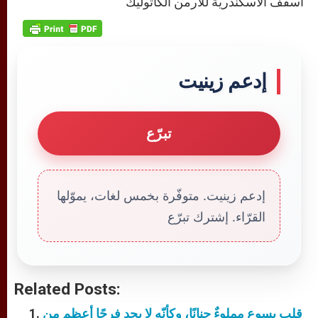
اسقف الاسكندرية للأرمن الكاثوليك
إدعم زينيت
تبرّع
إدعم زينيت. متوفّرة بخمس لغات، يموّلها
القرّاء. إشترك تبرّع
Related Posts:
قلب يسوع مملوءٌ حنانًا، وكأنّه لا يجد فرحًا أعظم من