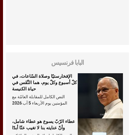
البابا فرنسيس
الإفخارستيّا وصلاة السّاعات، في
كلّ أسبوع وكلّ يوم، هما النَّفَس في
حياة الكنيسة
النص الكامل للمقابلة العامّة مع
المؤمنين يوم الأربعاء 5 آب 2026
عطاء الرّبّ يسوع هو عطاء شامل،
وأنّ عنايته بنا لا تغيب عنّا أبدًا