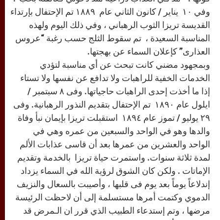
وفي ١٠ يناير / كانون الثاني عام ١٨٨٩ تم الإحتفال بإرتداء
القديسة تريزا الثوب الرهباني ، وفي ذلك اليوم ولهذه
المناسبة السعيدة ، تم سقوط الثلج حسب رغبة “عروس
العذارى” كإعلان السماء عن بهجتها.
وبمجهود مضني كانت تبحث عن أي مناسبة لتؤدي
الخدمات الخفية للراهبات ولا تدافع عن نفسها ولا تستاء
إذا ما أخذت إحدى الراهبات حاجياتها. وفى ٨ سبتمبر /
ايلول عام ١٨٩٠ تم الإحتفال بتقديم النذور الرهبانية. وفى
٢٩ يوليو / تموز عام ١٨٩٤ استقبلت تريزا بإيمان نبأ وفاة
والدها وهو في الواحد والسبعين من عمره وهي في
الواحد والعشرين من عمرها بعد أن قاسى عذابات الألم
لمدة ثلاثة سنوات. واستمرت حياة تريزا بالخدمة وتقديم
الإماتات . ولكن كان الشوق لرؤية الله في السماء يزداد
إندلاعاً يوماً بعد يوم فى قلبها ، وأصيبت بالسعال والنزيف
الدموي وكتمت أمرها مستسلمة إلى أن لاحظت الرئيسة
مرضها ، وتم إستدعاء الطبيب الذي قرر ان الـمرض قد