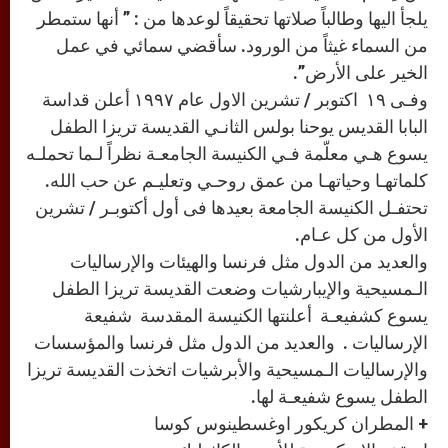
يلجأ اليها وطالباً صلاتها تحقيقاً لوعدها من : ” أنها ستمطر
من السماء غيثاً من الورود. سأقضي سمائي في عمل
الخير على الأرض”.
وفـى ١٩ اكتوبر / تشرين الاول عام ١٩٩٧ أعلن قداسة
البابا القديس يوحنا بولس الثانـي القديسة تريزا الطفل
يسوع هـي معلّمة فـي الكنيسة الجامعـة نظراً لـما تحملـه
كلماتهـا وحياتهـا من عمق روحـي وتعليـم عن حب الله.
تحتفـل الكنيسة الجامعة بعيدها فى أول أكتوبـر / تشرين
الأول من كل عـام.
والعديد من الدول مثل فرنسا والهيئات والإرساليات
الـمسيحية والإيبارشيات وضعت القديسة تريزا الطفل
يسوع كشفيعـة أعلنتها الكنيسة المقدسة شفيعة
الإرساليات . والعديد من الدول مثل فرنسا والمؤسسات
والإرساليات الـمسيحية والأبرشيات اتخذت القديسة تريزا
الطفل يسوع شفيعـة لها.
+ المطران كريكور اوغسطينوس كوسا