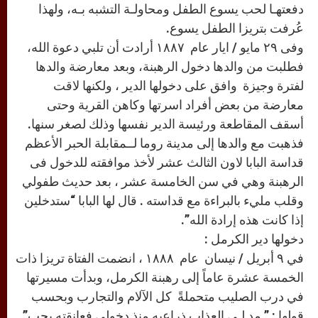
دفعتهـا لحب يسوع الطفل ومحاولـة التشبه بـه، ولهذا
عُرفت بتريزا الطفل يسوع.
وفى ٢٩ مايو / ايار عام ١٨٨٧ أرادت أن تلبي دعوة الله،
فطلبت من والدها دخول الرهبنة، وبعد معارضة والدها
لفترة وجيزة وافق على دخولها الدير ، ولكنها لاقت
معارضة من بعض أفراد اسرتها وكاهن القرية وحتى
أسقف المقاطعة ورئيسة الدير نفسها وذلك لصغر سنها.
فذهبت مع والدها إلى مدينة روما لــمقابلة الحبر الأعظم
قداسة البابا لاون الثالث عشر لأخذ موافقته للدخول فى
الرهبنة وهي في سن الخامسة عشر ، بعد حديث طفولي
وقلب مليء بالبراءة مع قداسته . قال لها البابا “ستدخلين
إذا كانت هذه إرادة الله”.
دخولها دير الكرمل :
في ٩ أبريل / نيسان عام ١٨٨٨ ، انضمت الفتاة تريزا ذات
الخمسة عشرة عاماً إلى رهبنة الكرمل، وبدأت مسيرتها
في درب الصليب متحملةً كل الآلام والتجارب وبحسب
قولها : ” مد لـي العذاب ذراعيه منذ دخولي فعانقته بحب”.