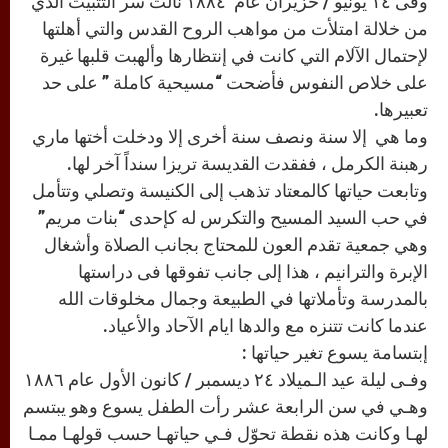
وفى ١٤ يونيو / حزيران عام ١٨٨٤ نالت سر التثبيت الذي
من خلالة امتلأت من مواهب الروح القدس والتي أهلتها
لإحتمال الآلام التي كانت في إنتظارها وألهبت قلبها غيرة
على خلاص النفوس فأضحت “مسيحية كاملة ” على حد
تعبيرها.
وما هي إلا سنة ونصف سنة أخرى إلا ودخلت أختها ماري
رهبنة الكرمل ، ففقدت القديسة تريزا سنداً آخر لها.
وتابعت حياتها كالمعتاد تذهب إلى الكنيسة وتصلي وتتأمل
في حب السيد المسيح والتكرس له كإحدى “بنات مريم”
وهي جمعية تقدم العون للمحتاج بجانب الصلاة وأشغال
الإبرة والترانيم ، هذا إلى جانب تفوقها فى دراستها
بالمدرسة وتأملاتها في الطبيعة وجمال مخلوقات الله
عندما كانت تتنزه مع والدها ايام الآحاد والأعياد.
إبتسامة يسوع تغير حياتها :
وفـى ليلة عيد الـميلاد ٢٤ ديسمبر / كانون الأول عام ١٨٨٦
وهـي في سن الرابعة عشر رأت الطفل يسوع وهو يبتسم
لهـا وكانت هذه نقطة تحوّل فـي حياتهـا حسب قولهـا ممـا