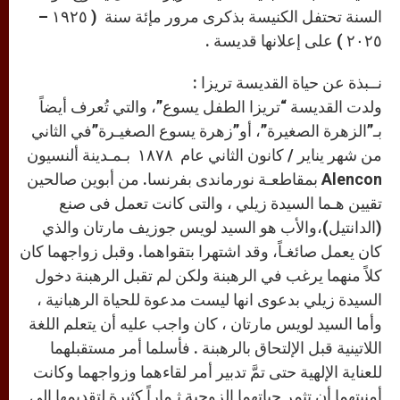
السنة تحتفل الكنيسة بذكرى مرور مإئة سنة ( ١٩٢٥ –
٢٠٢٥ ) على إعلانها قديسة .
نــبذة عن حياة القديسة تريزا :
ولدت القديسة “تريزا الطفل يسوع”، والتي تُعرف أيضاً
بـ”الزهرة الصغيرة”، أو”زهرة يسوع الصغيـرة”في الثاني
من شهر يناير / كانون الثاني عام ١٨٧٨ بـمـدينة ألنسيون
Alencon بمقاطعـة نورماندى بفرنسا. من أبوين صالحين
تقيين هـما السيدة زيلي ، والتى كانت تعمل فى صنع
(الدانتيل)،والأب هو السيد لويس جوزيف مارتان والذي
كان يعمل صائغـاً، وقد اشتهرا بتقواهما. وقبل زواجهما كان
كلاً منهما يرغب في الرهبنة ولكن لم تقبل الرهبنة دخول
السيدة زيلي بدعوى انها ليست مدعوة للحياة الرهبانية ،
وأما السيد لويس مارتان ، كان واجب عليه أن يتعلم اللغة
اللاتينية قبل الإلتحاق بالرهبنة . فأسلما أمر مستقبلهما
للعناية الإلهية حتى تمَّ تدبير أمر لقاءهما وزواجهما وكانت
أمنيتهما أن تثمر حياتهما الزوجية ثـماراً كثيرة لتقديمها إلى