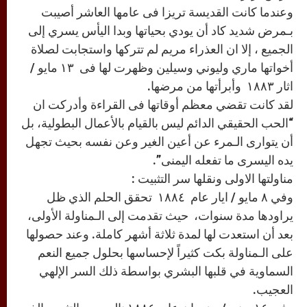
وعندما كانت القديسة تريزا فى عامها العاشر أصيبت
بـمرض شديد كاد أن يودي بحياتها وبدا اليأس يسري إلى
الجميع ، إلا ان العذراء مريم لم تتركها واستجابت لصلاة
أخواتها ماري وليوني وسيلين وظهرت لها فى ١٣ مايو /
اثار ١٨٨٣ وأبرأتها من مرضها.
لقد كانت تقضي معظم أوقاتها فى القراءة وأدركت ان
“الحب الحقيقي الدائم ليس بالقيام بالأعمال البطولية، بل
أن يتوارى الـمرء عن أعين الغير وعن نفسه بحيث تجهل
يده اليسرى ما تفعله اليمنى”.
مناولتها الاولى ونقلها سر التثبيت :
وفي ٨ مايو / ايار عام ١٨٨٤ تحقق الحلم الذي ظل
يراودها مدة سنوات، حيث تقدمت إلى الـمناولة الأولى،
بعد أن استعدت لها لمدة ثلاثة أشهر كاملة. وعند حصولها
على الـمناولة بكت كثيراً لإحساسها بحلول جميع النعم
السماوية في قلبها البشري بواسطة ذلك السر الإلهي
العجيب.