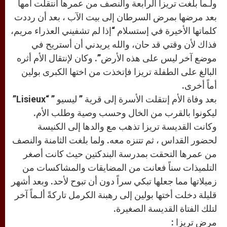
ولـما بلغت تريزا الرابعة والنصف من عمرها انتقلت امها
بعد مرضها بمرض السرطان إلى بيت الآب ، بعد أن رددت
كلماتها الأخيرة في إستسلام “إذا لم تشفيني العذراء مريم،
فذاك لأن وقتي قد حان، والله يريدني أن أستريح في
موضع آخر ليس على هذه الأرض”. وكان لإنتقال الأم أثره
البالغ على الطفلة تريزا فإتخذت من اختها الكبرى بولين
أماً أخرى.
بعد وفاة الأم إنتقلت الأسرة إلى قرية ” ليسيو ” “Lisieux”
ليكونوا بالقرب من الخال وحسب وصية وطلب الأم.
وكانت القديسة تريزا تذهب مع والدها إلى الكنيسة
لحضور القداس ، ثم تتنزه معه. ولما بلغت الثامنة والنصف
من عمرها التحقت بمدرسة البندكتين حيث كانت أصغر
التلميذات سناً فعانت من المضايقات والمشاكسات من
زميلاتها مما جعلها تبكي سراً دون أن تبوح لأحد. وبعد أشهر
قليلة دخلت أختها بولين إلى رهبنة الكرمل تاركةً ألـماً آخر
لتلك الفتاة القديسة الصغيرة.
مرض تريزا :