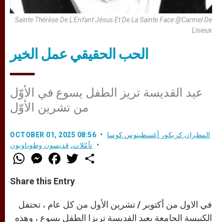
Sainte Thérèse De L'Enfant Jésus Et De La Sainte Face @Carmel De
Lisieux
الحب الحقيقي عمل الخير
عيد القديسة تريز الطفل يسوع في الأوّل
من تشرين الأوّل
المطران كريكور أغسطينوس كوسا
OCTOBER 01, 2025 08:56
تأمّلات
,
قديسون وطوباويون
W
M
F
T
S
h
e
a
w
h
a
s
c
i
a
t
s
e
t
r
Share this Entry
s
e
b
t
e
A
n
o
e
p
g
o
r
في الاول من أكتوبر / تشرين الأول من كل عام ، تحتفل
p
e
k
r
الكنيسة الجامعة بعيد القديسة تريزا الطفل يسوع ، وهذه