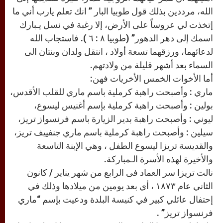
الله، مرددين بذلك قول طوبيا البار ” انك تعلم يارب أني ما
إتخذت لي عروساً على الأرض، إلا رغبة في نسل يـبارك
اسمك إلى دهر الدهور” (طوبيا ٨ : ٦ ). فاستجاب الله
لدعائهما، ورزقهما تسعة أولاد ، انتقل ولدان وبنتان الى
السماء بعد أشهر قليلة من ولادتهم.
أما الأخوات الخمس الأخريات فهن:
ماري : وأصبحت راهبة كرملية باسم ماري للقلب الأقدس،
بولين : وأصبحت راهبة كرملية بإسم أغنيس ليسوع،
ليوني : وأصبحت راهبة بدير الزيارة باسم فرنسواز تريز،
سيلين : وأصبحت راهبة كرملية باسم ماري جنفييف تريز،
والقديسة تريزا ليسوع الطفل ، وهي الإبنة التاسعة
والأخيرة لهذه الأسرة الـمباركة.
نالت تريزا سر العماد فى الرابع من شهر يناير / كانون
الثاني عام ١٨٧٣ ، أي بعد يومين من ميلادها وذلك في
إحتفال عائلي كبير في كنيسة البلدة ودعيت بإسم “ماري
فرنسواز تريز” .