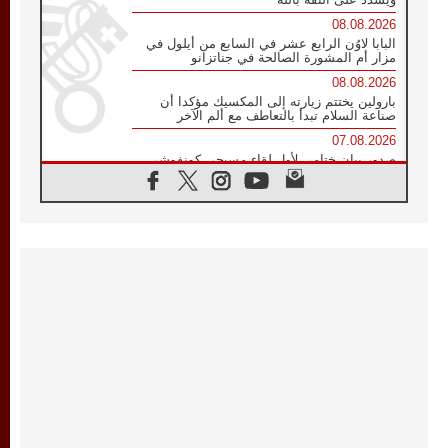
08.08.2026
البابا لاوُن الرابع عشر في السابع من أيلول في
مزار أم المشورة الصالحة في جناتزانو
08.08.2026
بارولين يختتم زيارته إلى المكسيك مؤكدا أن
صناعة السلام تبدأ بالتعاطف مع ألم الآخر
07.08.2026
صدور بيان ختامي لأول لقاء مسيحي كونفوشي
بمشاركة الدائرة الفاتيكانية للحوار بين الأديان
07.08.2026
الكاردينال ستورلا: زيارة البابا لاوُن الرابع عشر
ستكون بشرى سارة للأوروغواي بأكملها
07.08.2026
الفاتيكان يعلن برنامج الزيارة الرسولية للبابا لاوُن
الرابع عشر إلى فرنسا
07.08.2026
في الذكرى الـ ٨١ لحادثة هيروشيما الكنيسة في
اليابان تنظم ١٠ أيام للصلاة على نية السلام
07.08.2026
الكنيسة في الأوروغواي: زيارة البابا ستعزز
الإيمان والرجاء
06.08.2026