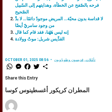
فرحه بالصّفح عن الخطأة، وهدايتهم إلى السّبيل
الصّحيح
لا قداسة بدون محبّة… المريض موجودٌ دائمًا… لا بدَّ
من وجود سامريّ أيضًا
إنه ليس هَهُنا، فقد قام كما قال
القدِّيس شربل: موتٌ وولادة
تأمّلات
,
قديسون وطوباويون
OCTOBER 01, 2025 08:56
W
M
F
T
S
h
e
a
w
h
a
s
c
i
a
t
s
e
t
r
Share this Entry
s
e
b
t
e
A
n
o
e
p
g
o
r
المطران كريكور أغسطينوس كوسا
p
e
k
r