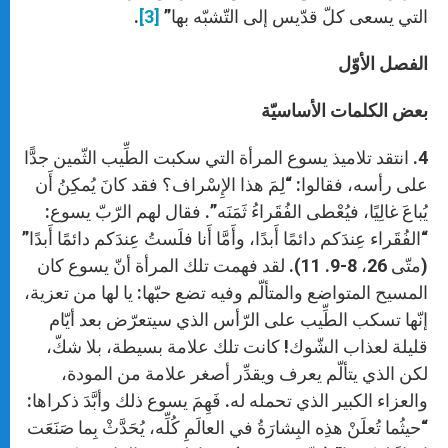
التي يسعى كلّ قدّيس إلى التّشبّه بها”
[3]
.
الفصل الأوّل
بعض الكلمات الأساسيّة
4. انتقد تلاميذ يسوع المرأة التي سكبت الطِّيب الثّمين جدًّا
على رأسه، فقالوا: “لِمَ هذا الإِسْراف؟ فقد كانَ يُمكِنُ أَن
يُباعَ غالِيًا، فيُعْطى الفُقَراءُ ثَمَنَه”. فقال لهم الرّبّ يسوع:
“الفُقَراء عِندَكم دائمًا أَبدًا، وأَمَّا أَنا فلَستُ عِندَكم دائمًا أَبدًا”
(متّى 26، 8-9. 11). لقد فهمت تلك المرأة أنّ يسوع كان
المسيح المتواضع والمتألّم وفيه تضع حبّها: يا لها من تعزية،
إنّها تسكب الطِّيب على الرّأس الذي سيتعرّض بعد أيّام
قليلة لعذاب الشّوك! كانت تلك علامة بسيطة، بلا شكّ،
لكن الذي يتألّم يعرف ويقدِّر أصغر علامة من المودة،
والعزاء الكبير الذي تحمله له. فَهِمَ يسوع ذلك وأبَّدَ ذكراها:
“حيثُما تُعلَنْ هذِه البِشارَةُ في العالَمِ كُلِّه، يُحَدَّثْ بِما صَنَعَت