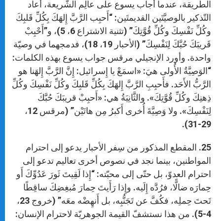
الطّريقة، عندما أجاب يسوع على عالِم الشّريعة، أعاد
التّذكير بالوصيَّتَين القديمتَين: “أَحبِب الرَّبَّ إِلهَكَ بِكُلِّ قَلبِكَ
وكُلِّ نَفْسِكَ وكُلِّ قُوَّتِكَ” (تثنية الاشتراع 6، 5)، و”أَحْبِبْ
قَريبَكَ حُبَّكَ لِنَفْسِكَ” (الأحبار 19، 18)، فدمجهما في وصيّة
واحدة. وأورد الإنجيلي مرقس جواب يسوع بهذه الكلمات:
“الوَصِيَّةُ الأُولى هيَ: «اسمَعْ يا إِسرائيل: إِنَّ الرَّبَّ إِلهَنا هو
الرَّبُّ الأَحَد. فأَحبِبِ الرَّبَّ إِلهَكَ بِكُلِّ قَلبِكَ وكُلِّ نَفْسِكَ وكُلِّ
ذِهنِكَ وكُلِّ قُوَّتِكَ». والثَّانِيَةُ هي: «أَحبِبْ قريبَكَ حُبَّكَ
لِنَفْسِكَ». ولا وَصِيَّةَ أُخرى أَكبرُ مِن هاتَيْن” (مرقس 12،
29-31).
25. المقطع المذكور من سِفر الأحبار يدعو إلى احترام
المواطنين، بينما نجد في نصوص أخرى تعاليم تدعو إلى
احترام العدوّ، بل حتّى إلى محبّته: “إِذا لَقِيتَ ثَورَ عَدُوِّكَ أَو
حِمارَه ضالًّا، فرُدَّه إِلَيه. وإِذا رَأَيتَ حِمارَ مُبغِضِكَ ساقِطًا
تَحتَ حِملِه، فكُفَّ عن تَجَنُّبِه، بل أَنهِضْه معَه” (خروج 23،
4-5). من هذا نستشفّ القيمة الجوهريّة لاحترام الإنسان: