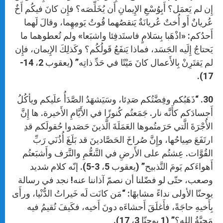
إِن لم يَعمَل؟ أَبِوُسْعِ الإِيمانِ أَن يُخَلِّصَه؟ فإِن كانَ فيكُم أَخٌ
عُريانٌ أَو أُختٌ عُريانَةٌ يَنقصُهما قُوتُ يَومِهِما، وقالَ لَهما
أَحدُكم: «اذْهَبا بِسَلامٍ فاستَدفِئا واشبَعا» ولم تُعطوهما ما
يَحتاجُ إِلَيه الجَسَد، فماذا يَنفَعُ قَولُكُم؟ وكَذلِكَ الإِيمان، فإِن
لم يَقتَرِنْ بِالأَعمال كانَ مَيْتًا في حَدِّ ذاتِه” (يعقوب 2، 14-
17).
30. “ذَهَبُكم وفِضَّتُكم صَدِئا، وسَيَشهَدُ الصَّدَأُ علَيكم ويأكُلُ
أَجسادَكم كأَنَّه نار. جَمَعتُم كُنوزًا في الأَيَّامِ الأَخيرة. ها إِنَّ
الأُجْرَةَ الَّتي حَرَمتُموها العَمَلَةَ الَّذينَ حَصَدوا حُقولَكم قدِ
ارتَفَعَ صِياحُها، وإِنَّ صُراخَ الحَصَّادينَ قد بَلَغَ أُذُنَي رَبِّ
القُوَّات. عِشتُم على الأَرضِ في التَّنعُّمِ والتَّرَف وأَشبَعتُم
أَهواءَكم يَومَ التَّذبيح” (يعقوب 5، 3-5). إنّه كلام شديد
وصعب، حتّى لو فضّلنا أن نصمّ آذاننا عنه! نجد في رسالة
يوحنّا الأولى نداءً مشابهًا: “مَن كانَت لَه خَيراتُ الدُّنْيا، ورأَى
بِأَخيهِ حاجَةً، فأَغلَقَ أَحشاءَه دونَ أَخيه، فكَيفَ تُقيمُ فيه
مَحبَّةُ الله؟” (1 يوحنّا 3، 17).