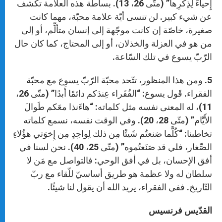
إِحياءً لِذِكرِها” (متّى 26، 13). بساطة هذه العلامة تكشف
عن شيء كبير. لن تنسى أيّة علامة محبّة، مهما كانت
صغيرة، خاصّة إن كانت موجّهة إلى إنسان متألِّم، أو إلى
من هو في العزلة والخذلان، أو إلى المحتاج، كما كان حال
الرّبّ يسوع في تلك السّاعة.
5. ومن هذا المنظور، تتّحد محبّة الرّبّ يسوع مع محبّة
الفقراء. قَول يسوع: “الفُقَراء عِندَكم دائمًا أَبدًا” (متّى 26،
11)، له المعنى نفسه مثل كلماته: “هاءَنذا معَكم طَوالَ
الأَيَّام” (متّى 28، 20). وفي الوقت نفسه، نسمع كلماته
تخاطبنا: “كُلَّما صَنعتُم شَيئًا مِن ذلك لِواحِدٍ مِن إِخوَتي هؤُلاءِ
الصِّغار، فلي قد صَنَعتُموه” (متّى 25، 40). نحن لسنا في
أفق الإحسان، بل في أفق الوحي: فالتواصل مع مَن لا
سلطان له ولا عظمة هو طريق أساسيّ للّقاء مع ربّ
التّاريخ. ففي الفقراء، يريد الله أن يقول لنا شيئًا.
القدّيس فرنسيس