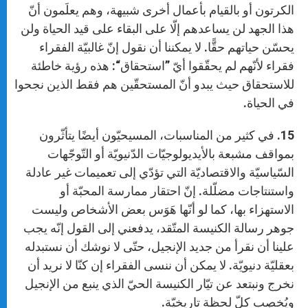
الكرتون أو بالقيام بأعمال أخرى شبيهة، وهم يعلَمون أنّ
هذا الجهد لن يساعدهم إلّا على البقاء على قيد الحياة ولن
يحسّن حياتهم حقًّا. لا يمكننا أن نقول إنّ غالبيّة الفقراء
فقراء لأنّهم لم يحقّقوا أيّ ”استحقاق“: هذه رؤية خاطئة
للاستحقاق حيث يبدو أنّ المستحقّين هم فقط الذين نجحوا
في الحياة.
15. في كثير من المناسبات، المسيحيّون أيضًا يتأثّرون
بمواقف مشبعة بالأيديولوجيّات الدّنيويّة أو التّوجّهات
السّياسيّة والاقتصاديّة التي تؤدّي إلى تعميمات غير عادلة
واستنتاجات مضلّلة. إنّ احتقار ممارسة المحبّة أو
الاستهزاء بها، كما لو أنّها هَوَس بعض الأشخاص وليست
جوهر رسالة الكنيسة المتّقد، يدفعني إلى القول إنّه يجب
علينا أن نقرأ من جديد الإنجيل، حتّى لا نوشك أن نستبدله
بعقليّة دنيويّة. لا يمكن أن ننسى الفقراء إن كنّا لا نريد أن
نخرج ونبتعد عن تيّار الكنيسة الحيّ الذي ينبع من الإنجيل
ويُخصِب كلّ لحظة تاريخيّة.