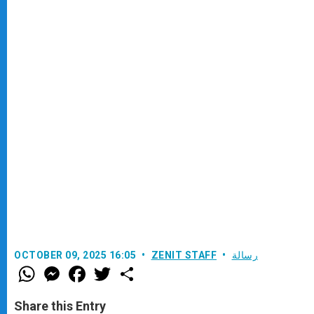
رسالة
ZENIT STAFF
OCTOBER 09, 2025 16:05
W
M
F
T
S
h
e
a
w
h
a
s
c
i
a
t
s
e
t
r
Share this Entry
s
e
b
t
e