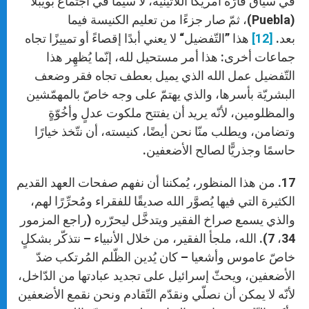
في سياق قارّة أمريكا اللاتينيّة، لا سيّما في اجتماع بويبلا
(Puebla)، ثمّ صار جزءًا من تعليم الكنيسة فيما
بعد.
[12]
هذا ”التّفضيل“ لا يعني أبدًا إقصاءً أو تمييزًا تجاه
جماعات أخرى: هذا أمر مستحيل لله، إنّما يُظهِر هذا
التّفضيل عمل الله الذي يميل بعطف تجاه فقر وضعف
البشريّة بأسرها، والذي يهتمّ على وجه خاصّ بالمهمّشين
والمظلومين، لأنّه يريد أن يفتتح ملكوت عدلٍ وأخُوّةٍ
وتضامن، ويطلب منّا نحن أيضًا، كنيسته، أن نتّخذ خيارًا
حاسمًا وجذريًّا لصالح الأضعفين.
17. من هذا المنظور، يُمكننا أن نفهم صفحات العهد القديم
الكثيرة التي فيها يُصوَّر الله صديقًا للفقراء ومُحرِّرًا لهم،
والذي يسمع صراخ الفقير ويتدخَّل ليحرّره (راجع المزمور
34، 7). الله، ملجأ الفقير، من خلال الأنبياء – نتذكّر بشكلٍ
خاصّ عاموس وأشعيا – كان يُدين الظّلم المُرتكب ضدّ
الأضعفين، ويحثّ إسرائيل على تجديد عبادتها من الدّاخل،
لأنّه لا يمكن أن نصلّي ونقدّم التّقادم ونحن نقمع الأضعفين