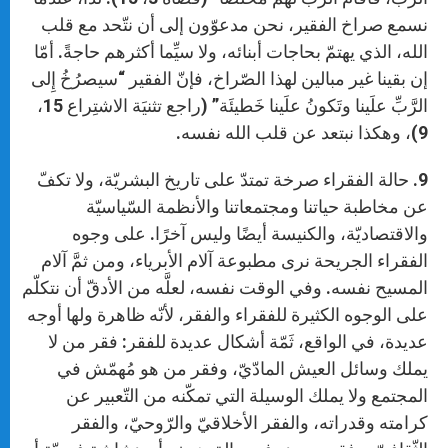
نسمع صراخ الفقير، نحن مدعوّون إلى أن نتّحد مع قلب
الله، الذي يهتمّ بحاجات أبنائه، ولا سيِّما أكثرهم حاجةً. أمّا
إن بقينا غير مبالين لهذا الصّراخ، فإنّ الفقير “سيصرُخُ إِلى
الرَّبِّ علَينا وتَكونُ علَينا خَطيئَة” (راجع تثنيَة الاشتِراع 15،
9)، وهكذا نبتعد عن قلب الله نفسه.
9. حالة الفقراء صرخة تمتدّ على تاريخ البشريّة، ولا تكفّ
عن مخاطبة حياتنا ومجتمعاتنا والأنظمة السّياسيّة
والاقتصاديّة، والكنيسة أيضًا وليس آخرًا. على وجوه
الفقراء الجريحة نرى مطبوعة آلام الأبرياء، ومن ثمَّ آلام
المسيح نفسه. وفي الوقت نفسه، لعلَّه من الأدقّ أن نتكلّم
على الوجوه الكثيرة للفقراء والفقر، لأنّه ظاهرة ولها أوجه
عديدة، في الواقع، ثَمّة أشكال عديدة للفقر: فقر من لا
يملك وسائل العيش المادّيّ، وفقر من هو مُهمّش في
المجتمع ولا يملك الوسيلة التي تمكّنه من التّعبير عن
كرامته وقدراته، والفقر الأخلاقيّ والرّوحيّ، والفقر