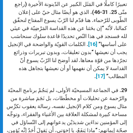
تعبيرًا كاملًا في المَثَل الكبير عن الدّينونة الأخيرة (راجع
متّى 25، 31-46)، الذي هو أيضًا مثال حيّ على إعلان
الطّوبى للرّحماء. هنا قدّم لنا الرّبّ يسوع المفتاح لنحقّق
كمالنا، لأنّه “إن بحَثنا عن هذه القداسة المَرْضِيّة في عينَي
لله فسنجد في هذا النّص تحديدًا قاعدة سلوك سنحاسَب
على أساسها”
[16]
. الكلمات القويّة والواضحة في الإنجيل
يجب أن نعيشها “بدون تعليقات، وبدون تبريرات وذرائع
تجرّدها من قوّة معناها. لقد أوضح لنا الرّبّ يسوع أنّ
القداسة لا يمكن أن نفهمها أو أن نعيشها بتجاهل هذه
المطالب”
[17]
.
29. في الجماعة المسيحيّة الأولى، لم يَنجُمْ برنامج المحبّة
والرّحمة عن تحليلات أو مخطّطات، بل نَجَمَ مباشرة من
مثال يسوع ومن كلام الإنجيل نفسه. رسالة يعقوب تكرِّس
مساحة كبيرة لمشكلة العلاقة بين الأغنياء والفقراء، وتوجِّه
إلى المؤمنين نداءَين شديدَيْن يدعوانهم إلى التّساؤل في
صحّة إيمانهم: “ماذا يَنفَعُ، يا إِخوَتي، أَن يَقولَ أَحَدٌ إِنَّه يُؤمِن،