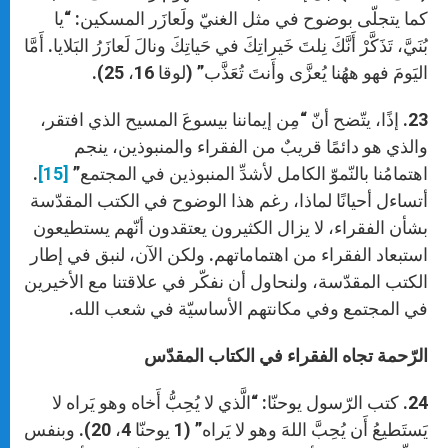
كما يتجلّى بوضوح في مثل الغنيّ ولَعازَر المسكين: “يا
بُنَيَّ، تَذَكَّرْ أَنَّكَ نِلتَ خَيراتِكَ في حَياتِكَ ونالَ لَعازَرُ البَلايا. أَمَّا
اليَومَ فهو ههُنا يُعزَّى وأَنتَ تُعَذَّب” (لوقا 16، 25).
23. إذًا، يتّضح أنّ “مِن إيماننا بيسوعَ المسيح الذي افتقر،
والذي هو دائمًا قريبٌ من الفقراء والمنبوذين، ينجم
اهتمامُنا بالنّموّ الكامل لأشدِّ المنبوذين في المجتمع”
[15]
.
أتساءل أحيانًا لماذا، رغم هذا الوضوح في الكتب المقدّسة
بشأن الفقراء، لا يزال الكثيرون يعتقدون أنّهم يستطيعون
استبعاد الفقراء من اهتماماتهم. ولكن الآن، لنبق في إطار
الكتب المقدّسة، ولنحاول أن نفكّر في علاقتنا مع الأخيرين
في المجتمع وفي مكانتهم الأساسيّة في شعب الله.
الرّحمة تجاه الفقراء في الكتاب المقدّس
24. كتب الرّسول يوحنّا: “الَّذي لا يُحِبُّ أَخاه وهو يَراه لا
يَستَطيعُ أَن يُحِبَّ اللهَ وهو لا يَراه” (1 يوحنّا 4، 20). وبنفس