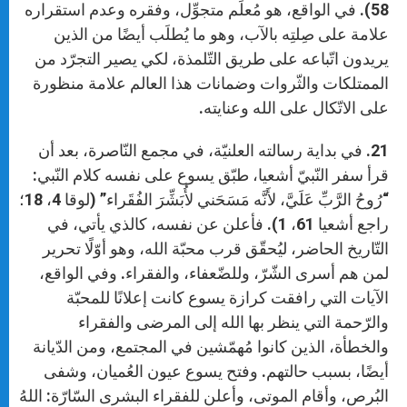
58). في الواقع، هو مُعلِّم متجوِّل، وفقره وعدم استقراره
علامة على صِلتِه بالآب، وهو ما يُطلَب أيضًا من الذين
يريدون اتّباعه على طريق التّلمذة، لكي يصير التجرّد من
الممتلكات والثّروات وضمانات هذا العالم علامة منظورة
على الاتّكال على الله وعنايته.
21. في بداية رسالته العلنيّة، في مجمع النّاصرة، بعد أن
قرأ سفر النّبيّ أشعيا، طبّق يسوع على نفسه كلام النّبي:
“رُوحُ الرَّبِّ عَلَيَّ، لأَنَّه مَسَحَني لأُبَشِّرَ الفُقَراء” (لوقا 4، 18؛
راجع أشعيا 61، 1). فأعلن عن نفسه، كالذي يأتي، في
التّاريخ الحاضر، ليُحقّق قرب محبّة الله، وهو أوّلًا تحرير
لمن هم أسرى الشّرّ، وللضّعفاء، والفقراء. وفي الواقع،
الآيات التي رافقت كرازة يسوع كانت إعلانًا للمحبّة
والرّحمة التي ينظر بها الله إلى المرضى والفقراء
والخطأة، الذين كانوا مُهمّشين في المجتمع، ومن الدّيانة
أيضًا، بسبب حالتهم. وفتح يسوع عيون العُميان، وشفى
البُرص، وأقام الموتى، وأعلن للفقراء البشرى السّارّة: اللهُ