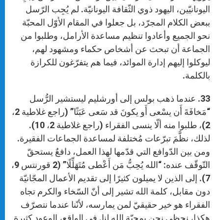
اليونانيّين، اليهود ذوي الثّقافة اليونانيّة. لم يُجِب الرّسل
ببعض الكلام المجرّد، بل جعلوا في المقام الأوّل المحبّة
نحو الجميع وأعادوا تنظيم مساعدة الأرامل، وطلبوا من
الجماعة أن تبحث عن أشخاص حكماء ومشهود لهم،
ليوكلوا إليهم إدارة الموائد، فيما هم يتفرّغون للكرازة
بالكلمة.
33. عندما ذهب بولس إلى أورشليم ليستشير الرُّسل
“مَخافَةَ أَن يسْعى أَو يكونَ قد سَعى عَبَثًا” (راجع غلاطية 2،
2)، طلبوا منه ألّا ينسى الفقراء (راجع غلاطية 2، 10).
لذلك، نظَّمَ تبرّعات مُختلفة لمساعدة الجماعات الفقيرة.
ومن بين الدّوافع التي قدّمها لهذا العمل، دافعٌ يستحقّ
التّوقّف عنده: “الله يُحِبُّ مَن أَعْطى مُتَهَلِّلًا” (2 قورنتس 9،
7). إلى الذين لا يميلون كثيرًا إلى تقديم الأعمال المجّانيّة
دون مقابل، كلمة الله تشير إلى أنّ السّخاء والكرم تجاه
الفقراء هو خير حقيقيّ لمن يمارسه، لأنّنا عندما نتصرّف
هكذا، نحظى نحن بمحبّة الله لنا. في الواقع، الوعود كثيرة