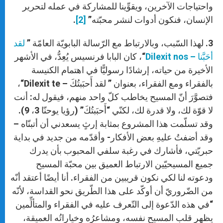
واحتياجات الآخرين، ويقوِّينا للمشاركة في عمله لتحرير
الإنسان، فنكون أدوات لنشر محبّته”
[2]
.
3. لهذا السّبب، وبالارتباط مع الرّسالة البابويّة العامّة ”
لقد
أحَبَّنا – Dilexit nos
“، كان البابا فرنسيس يُعِدُّ، في الأشهر
الأخيرة من حياته، إرشادًا رسوليًّا في اهتمام الكنيسة
بالفقراء ومع الفقراء، بعنوان ” لقد أَحبَبتُكَ – Dilexit te“،
فتصوَّرَ أنّ المسيح يخاطب كلّ واحد منهم، فيقول له: أنت
لا قوّة لك، ولا قدرة لك، لكنّي “أَحبَبتُكَ” (رؤيا يوحنّا 3، 9).
وقد تسلّمت هذا المشروع بمثابة إرثٍ يسعدني أن أتبنّاه –
وقد أضفتُ عليهِ بعض الأفكار- وأقدّمه من جديد في بداية
حبريّتي، فأشارك في رغبة سلفي المحبوب بأن يدرك
جميع المسيحيّين الارتباط العميق بين محبّة المسيح
ودعوته لنا لكي نكون قريبين من الفقراء. أنا أيضًا أعتقد أنّه
من الضّروريّ أن أوكّد على هذا الطّريق نحو القداسة، لأنّه
“في هذه الدّعوة إلى التّعرف عليه في الفقراء والمتألِّمين
يظهر قلب المسيح نفسه، ومشاعرُه وخياراتُه العميقة،