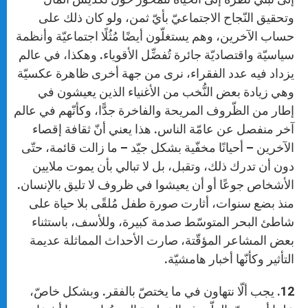
وتحقيق النّجاح الاجتماعيّ بأيّ ثمن، ولو كان ذلك على
حساب الآخرين، وهم يستغلّون أيضًا مُثُلًا اجتماعيّة وأنظمة
سياسيّة واقتصاديّة جائرة تُفضِّل الأقوياء. وهكذا، في عالم
يزداد فيه عدد الفقراء، نرى من جهة أخرى ظاهرة عكسيّة
وهي زيادة بعض النُّخب من الأغنياء الذين يعيشون في
إطار من الظّروف المريحة والفاخرة جدًّا، وكأنّهم في عالم
آخر منفصل عن عامّة الناس. هذا يعني أنّ ثقافة إقصاء
الآخرين – أحيانًا مخفّية بشكل جيّد – ما زالت قائمة، حتّى
دون أن تدرك ذلك، وتقبل، بل لا تبالي بأن يموت ملايين
الأشخاص جوعًا أو أن يعيشوا في ظروف لا تليق بالإنسان.
منذ بضع سنوات، أثارت صورة طفل مُلقًى بلا حياة على
شاطئ البحر المتوسّط صدمة كبيرة، وللأسف، باستثناء
بعض المشاعر المؤقّتة، صارت الأحداث المماثلة عديمة
التأثير وكأنّها أخبار هامشيّة.
12. يجب ألّا نتهاون في ما يختصّ بالفقر. وبشكل خاصّ،