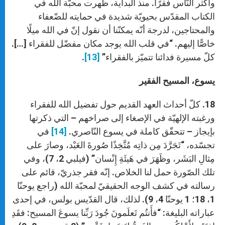
وأكثر النّاس فقرًا. منذ البداية، ظهرت محبّة الله في
الكتاب المقدّس بحيويّة شديدة في حمايته للضّعفاء
والمحتاجين، لدرجة أنّه يمكنّنا أن نقول إنّ في الله ميلًا
خاصًّا إليهم. “في قلب الله يوجد مكان مفضّل للفقراء […].
كلّ مسيرة فدائنا تتميّز بالفقراء”
[13]
.
يسوع، المسيح الفقير
18. كلّ أحداث العهد القديم حول تفضيل الله للفقراء
ورغبته الإلهيّة في الإصغاء إلى صراخهم – التي ذكرتها
بإيجاز – تتحقّق كاملة في يسوع النّاصري.
[14]
في
تجسّده، “تَجَرَّدَ مِن ذاتِه مُتَّخِذًا صُورةَ العَبْد، وصارَ على
مِثالِ البَشَر، وظَهَرَ في هَيئَةِ إِنْسان” (فيلبي 2، 7)، وفي
تلك الصّورة حمل لنا الخلاص. إنّه فقر جذريّ، قائم على
رسالته في كشف الوجه الحقيقيّ لمحبّة الله (راجع يوحنّا
1، 18؛ 1 يوحنّا 4، 9). لذلك، قال القدّيس بولس، في إحدى
عباراته البليغة: “فأَنتُم تَعلَمونَ جُودَ رَبِّنا يسوعَ المسيح: فقَدِ