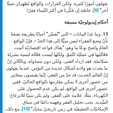
يقولون أمورًا كثيرة، ولكن القرارات والواقع يُظهِران شيئًا
آخر”
[9]
، خاصّة إن فكّرنا في أكثر النّساء فقرًا.
أحكام إيديولوجيّة مسبقة
13. وما عدا البيانات – التي ”تُفسَّر“ أحيانًا بطريقة تقنعنا
بأنّ وضع الفقراء ليس سيِّئًا إلى هذا الحدّ -، فإنّ الواقع
العامّ واضح نوعًا ما وهو: “هناك قواعد اقتصاديّة أثبتت
فعّاليّتها في عمليّة النّموّ، ولكنّها ليست فعّالة لتنمية بشريّة
متكاملة. فقد ازداد الغنى، ولكن دون مساواة، وبالتّالي إنّ
ما يحدث هو ولادة أشكال جديدة من البؤس. عندما يقولون
إنّ العالم الحديث قد حدّ من الفقر، إنّما يقيسون بمعايير
من عصور أخرى لا يمكن مقارنتها بالواقع الحاليّ. ففي
عصور أخرى في الواقع، لم يكن عدم الحصول على
الكهرباء، مثلًا، علامة على الفقر، ولم يكن سببًا للانزعاج
الشّديد. يجب تحليل الفقر وفهمه دائمًا في سياق
الإمكانيّات الحقيقيّة في زمن تاريخيّ محدّد”
[10]
. مع ذلك،