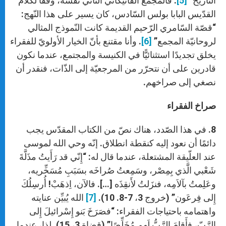
التّاريخ”
[5]
. فالمجمع الفاتيكانيّ الثّاني نفسه، وفقًا لكلام
القدّيس البابا بولس السّادس، كان يسير على هذا النّهج:
“قصّة السّامري الرّحيم القديمة كانت النّموذج المثالي
لروحانيّة المجمع”
[6]
. وأنا مقتنع بأنّ الخيار الأولويّ للفقراء
يخلق تجديدًا استثنائيًّا في الكنيسة والمجتمع، عندما نكون
قادرين على أن نتحرّر من المرجعيّة إلى الذّات، فنقدر أن
نصغي إلى صراخهم.
صراخ الفقراء
8. في هذا الصّدد، هناك نصّ من الكتاب المقدّس يجب
دائمًا أن نعود إليه كنقطة انطلاق. إنّه وحي الله لموسى
عند العلّيقة المشتعلة، عندما قال له: “إِنّي قد رَأَيتُ مذَلَّةَ
شَعْبي الَّذي بِمِصْر، وسَمِعتُ صُراخَه بسَبَبِ مُسَخِّريه،
وعَلِمتُ بآلاَمِه، فنزَلتُ لأَنقِذَه […]. فالآن، اِذهَبْ! أُرسِلُكَ
إِلى فِرعَون” (خروج 3، 7-8. 10).
[7]
الله يُبيِّن عنايته
واهتمامه باحتياجات الفقراء: “فصَرَخَ بَنو إِسْرائيلَ إِلى
الرَّبّ، فأَقامَ الرَّبُّ لَهم مُخَلِّصًا” (قضاة 3، 15). لذا، عندما