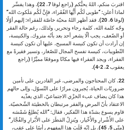
اقتربَ منكم، اللهُ يحبُّكم (راجع لوقا 7، 22). وهذا يفسِّر
لماذا أعلن: “طوبى لَكُم أَيُّها الفُقَراء، فإِنَّ لَكُم مَلَكوتَ الله”
(لوقا 6، 20). فقد أظهر اللهُ محبّة خاصّة للفقراء: إليهم أوّلًا
وجّه كلمة الله، كلمة رجاء وتحرير. ولذلك، رغم حالة الفقر
أو الضّعف، يجب ألّا يشعر أحد بعد بأنّه متروك. والكنيسة،
إن أرادت أن تكون كنيسة المسيح، عليها أن تكون كنيسة
التّطويبات، كنيسة تفسح المجال للصّغار، وتسير فقيرةً مع
الفقراء، ويجد الفقراء فيها مكانًا وموقعًا مميَّزًا (راجع
يعقوب 2، 2-4).
22. كان المحتاجون والمرضى، غير القادرين على تأمين
ضروريّات الحياة، يُجبرون مرارًا على التّسوّل. وإلى حالهم
هذا كان يضاف عبء الخزْي الاجتماعيّ، الذي يغذّيه
الاعتقاد بأنّ المرض والفقر مرتبطان بالخطيئة الشّخصيّة.
قاوم يسوع بشدّة هذا التّفكير، فقال: “الله يُطلِعُ شَمْسَه
على الأَشْرارِ والأَخْيار، ويُنزِلُ المَطَرَ على الأَبْرارِ والفُجَّار”
(متّى 5، 45). بل إنّه قَلَبَ هذا المفهوم رأسًا على عقب،