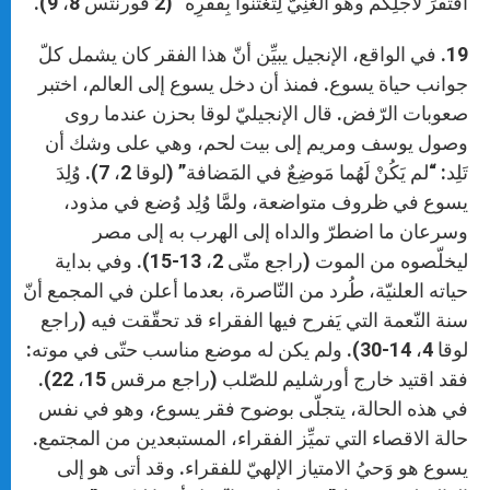
افتَقَرَ لأَجْلِكُم وهو الغَنِيُّ لِتَغتَنوا بِفَقْرِه” (2 قورنتس 8، 9).
19. في الواقع، الإنجيل يبيِّن أنّ هذا الفقر كان يشمل كلّ
جوانب حياة يسوع. فمنذ أن دخل يسوع إلى العالم، اختبر
صعوبات الرّفض. قال الإنجيليّ لوقا بحزن عندما روى
وصول يوسف ومريم إلى بيت لحم، وهي على وشك أن
تَلِد: “لم يَكُنْ لَهُما مَوضِعٌ في المَضافة” (لوقا 2، 7). وُلِدَ
يسوع في ظروف متواضعة، ولمَّا وُلِد وُضع في مذود،
وسرعان ما اضطرّ والداه إلى الهرب به إلى مصر
ليخلّصوه من الموت (راجع متّى 2، 13-15). وفي بداية
حياته العلنيّة، طُرد من النّاصرة، بعدما أعلن في المجمع أنّ
سنة النّعمة التي يَفرح فيها الفقراء قد تحقّقت فيه (راجع
لوقا 4، 14-30). ولم يكن له موضع مناسب حتّى في موته:
فقد اقتيد خارج أورشليم للصّلب (راجع مرقس 15، 22).
في هذه الحالة، يتجلّى بوضوح فقر يسوع، وهو في نفس
حالة الاقصاء التي تميِّز الفقراء، المستبعدين من المجتمع.
يسوع هو وَحيُ الامتياز الإلهيّ للفقراء. وقد أتى هو إلى