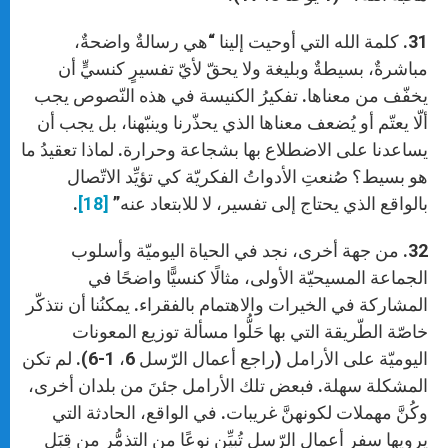
31. كلمة الله التي أوحيت إلينا “هي رسالةٌ واضحةٌ،
مباشرةٌ، بسيطةٌ وبليغة ولا يحقّ لأيّ تفسيرٍ كنسيٍّ أن
يخفّف من معناها. تفكيرُ الكنيسة في هذه النّصوص يجب
ألّا يعتّم أو يُضعف معناها الذي يحذّرنا وينبّهنا، بل يجب أن
يساعدنا على الاضطلاع بها بشجاعة وحرارة. لماذا تعقيدُ ما
هو بسيط؟ صُنعتِ الأدواتُ الفكريّة كي تؤيِّد الاتّصال
بالواقع الذي يحتاج إلى تفسير، لا للابتعاد عنه”
[18]
.
32. من جهة أخرى، نجد في الحياة اليوميّة وأسلوب
الجماعة المسيحيّة الأولى، مثالًا كنسيًّا واضحًا في
المشاركة في الخيرات والاهتمام بالفقراء. يمكنُنا أن نتذكّر
خاصّة الطّريقة التي بها حَلُّوا مسألة توزيع المعونات
اليوميّة على الأرامل (راجع أعمال الرّسل 6، 1-6). لم تكن
المشكلة سهلة. فبعض تلك الأرامل جئنَ من بلدان أخرى،
وكُنَّ مهملات لكونهنَّ غريبات. في الواقع، الحادثة التي
يرويها سفر أعمال الرّسل تُبيِّن نوعًا من التذمُّر من قِبَلِ