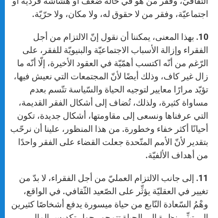
الثّقافيّ، وفقر من هو في حالة ضعف أو هشاشة فرديّة أو
اجتماعيّة، وفقر من لا حقوق له، ولا مكان، ولا حرّيّة.
10. بهذا المعنى، يمكننا أن نقول إنّ الالتزام من أجل
الفقراء وإزالة الأسباب الاجتماعيّة والبنيويّة للفقر، على
الرّغم من أنّه اكتسب أهمّيّة في العقود الأخيرة، إلّا أنّه ما
زال غير كاف، وذلك أيضًا لأنّ المجتمعات التي نعيش فيها،
تؤيّد مرارًا معايير لتوجيه الحياة والسّياسة تتّسم بعدم
مساواة كثيرة، ولذلك، تُضاف إلى أشكال الفقر القديمة،
التي عرفناها ونسعى إلى مقاومتها، أشكال جديدة، تكون
أحيانًا أكثر خفاء وخطورة. من هذا المنظور، علينا أن نرحّب
بتقدير لأنّ الأمم المتّحدة جعلت القضاء على الفقر واحدًا
من أهداف الألفيّة.
11. إلى جانب الالتزام العمليّ من أجل الفقراء، لا بدّ من
تغيير في العقليّة يؤثِّر على الصّعيد الثّقافي. في الواقع،
وهْمُ السّعادة النّابع من حياة ميسورة يدفع أشخاصًا كثيرين
إلى تبنِّي نظرة إلى الحياة تتمحور حول تكديس المال