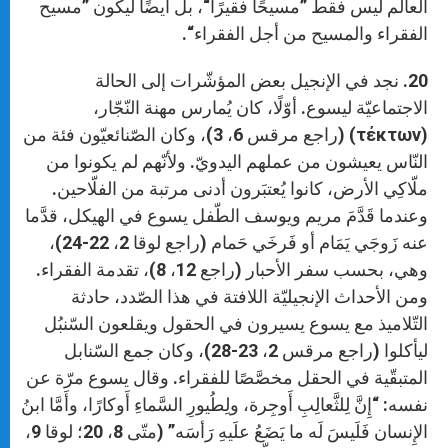
العالم ليس فقط ”مسيحًا فقيرًا“، بل أيضًا ليكون ”مسيح
الفقراء والمسيح من أجل الفقراء“.
20. نجد في الإنجيل بعض المؤشّرات إلى الحالة
الاجتماعيّة ليسوع. أوّلًا، كان يُمارس مهنة النّجّار،
(τέκτων) (راجع مرقس 6، 3)، وكان الصّنائعيّون فئة من
النّاس يعيشون من عملهم اليدويّ. ولأنّهم لم يكونوا من
ملّاكِي الأرض، كانوا يُعتبَرون أدنى مرتبة من الفلّاحين.
وعندما قَدَّمَ مريم ويوسف الطّفل يسوع في الهيكل، قدَّما
عنه زَوجَي يَمَام أو فَرخَي حَمام (راجع لوقا 2، 22-24)،
وهي، بحسب سفر الأحبار (راجع 12، 8)، تقدمة الفقراء.
ومن الأحداث الإنجيليّة اللافتة في هذا الصّدد، حادثة
التّلاميذ مع يسوع يسيرون في الحقول ويقلعون السّنبُل
ليأكلوا (راجع مرقس 2، 23-28)، وكان جمع السّنابل
المتبقّية في الحقل مخصَّصًا للفقراء. وقال يسوع مرّة عن
نفسه: “إِنَّ لِلثَّعالِبِ أَوجِرة، ولِطُيورِ السَّماءِ أَوكارًا، وأَمَّا ابنُ
الإِنسان فَلَيسَ لَه ما يَضَعُ علَيهِ رَأسَه” (متّى 8، 20؛ لوقا 9،