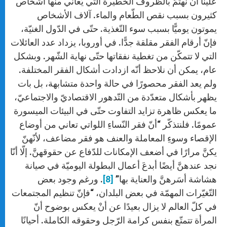
علينا أن نهتمّ بالظّروف الخطيرة التي يُعاني منها أشخاص
كثيرون بسبب نقص الطّعام والماء. آلاف الأشخاص
يموتون يوميًّا بسبب سوء التّغذية. حتّى في الدّول الغنيّة،
فإنّ أرقام الفقر مقلقة جدًّا. في أوروبا، يزداد عدد العائلات
التي لا تتمكّن من تغطية نفقاتها حتّى نهاية الشّهر. وبشكل
عام، يمكن أن نلاحظ أنّه ازدادت أشكال الفقر المختلفة.
ولم يعد الفقر محصورًا في حالة واحدة متشابهة، بل بات
يظهر بأشكال متعدّدة من التّدهور الاقتصاديّ والاجتماعيّ،
ما يعكس ظاهرة تزايد التفاوت حتّى في البيئات الميسورة
عمومًا. فلنتذكّر “أنّ فقر النّساءِ اللواتي تعاني من أوضاع
الإقصاء وسوءِ المعاملة والعنف هو فقر مضاعف، لأنّهنّ
يكنَّ مرارًا في أضعف الإمكانات للدّفاع عن حقوقهنَّ. إلّا أنّا
نجد عندهنَّ أيضًا أبدعَ أعمال البطولة اليوميّة في صيانة
هشاشة أسَرهنَّ والعناية بها”
[8]
. ورغم وجود بعض
التّغيّرات المهمّة في بعض البلدان، “فإنّ تنظيم المجتمعات
في كلّ العالم لا يزال بعيدًا عن أنْ يعكس بوضوح أنّ
المرأة تتمتّع بنفس كرامة الرّجل وحقوقه الكاملة. أحيانًا