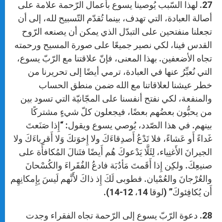
27. لهذا السّبب يُوصينا يسوع بأعمال الرّحمة علامة على
أصالة العبادة، التي تهدف، بينما تُقدّم التّسبيح لله، إلى أن
تجعلنا منفتحين على التبدّل الذي يمكن أن يصنعه الرّوح
القدس فينا، لكي نصير جميعًا على صورة المسيح ورحمته
تجاه الأضعفين. بهذا المعنى، فإنّ علاقتنا مع الرّبّ يسوع،
التي نُعبِّرُ عنها في العبادة، ترمي أيضًا إلى تحريرنا من
خطر عيشنا لعلاقاتنا مع الله ضمن منطق الحساب
والمنفعة، لكي نفتح أنفسنا على المجّانيّة التي تسود بين
من يحبُّون بعضُهم بعضًا، فيجعلون كلّ شيءٍ مشتركًا
بينهم. في هذا الصّدد، يُوصي يسوع ويقول: “إِذا صَنَعتَ
غَداءً أَو عَشاءً، فلا تَدْعُ أَصدِقاءَكَ ولا إِخوَتكَ وَلا أَقرِباءَكَ ولا
الجيرانَ الأَغنِياء، لِئَلَّا يَدْعوكَ هُم أَيضًا فتَنالَ المُكافأَة على
صنيعِكَ. ولكِن إِذا أَقَمتَ مَأدُبَة فادعُ الفُقَراءَ والكُسْحانَ
والعُرْجانَ والعُمْيان. فطوبى لَكَ إِذ ذاكَ لأَنَّهم لَيسَ بِإِمكانِهِم
أَن يُكافِئوكَ” (لوقا 14، 12-14).
28. دعوة الرّبّ يسوع إلى الرّحمة تجاه الفقراء وجدت