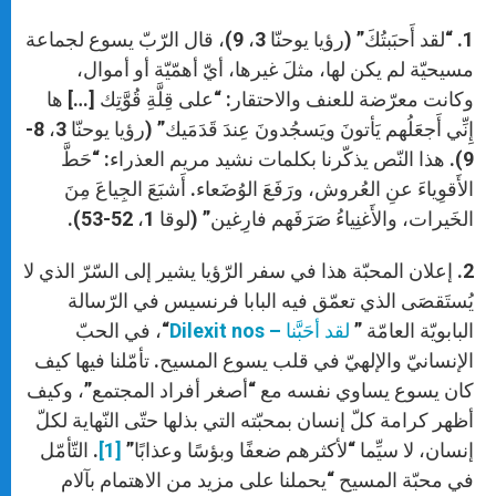
A
n
o
e
p
g
o
r
1.
“
لقد أَحبَبتُكَ” (رؤيا يوحنّا 3، 9)، قال الرّبّ يسوع لجماعة
p
e
k
r
مسيحيّة لم يكن لها، مثلَ غيرها، أيّ أهمّيّة أو أموال،
وكانت معرّضة للعنف والاحتقار: “على قِلَّةِ قُوَّتِك […] ها
إِنِّي أَجعَلُهم يَأتونَ ويَسجُدونَ عِندَ قَدَمَيك” (رؤيا يوحنّا 3، 8-
9). هذا النّص يذكّرنا بكلمات نشيد مريم العذراء: “حَطَّ
الأَقوِياءَ عنِ العُروش، ورَفَعَ الوُضَعاء. أَشبَعَ الجِياعَ مِنَ
الخَيرات، والأَغنِياءُ صَرَفَهم فارِغين” (لوقا 1، 52-53).
2. إعلان المحبّة هذا في سفر الرّؤيا يشير إلى السّرّ الذي لا
يُستَقصَى الذي تعمّق فيه البابا فرنسيس في الرّسالة
البابويّة العامّة ”
لقد أحَبَّنا – Dilexit nos
“، في الحبّ
الإنسانيّ والإلهيّ في قلب يسوع المسيح. تأمّلنا فيها كيف
كان يسوع يساوي نفسه مع “أصغر أفراد المجتمع”، وكيف
أظهر كرامة كلّ إنسان بمحبّته التي بذلها حتّى النّهاية لكلّ
إنسان، لا سيِّما “لأكثرهم ضعفًا وبؤسًا وعذابًا”
[1]
. التّأمّل
في محبّة المسيح “يحملنا على مزيد من الاهتمام بآلام