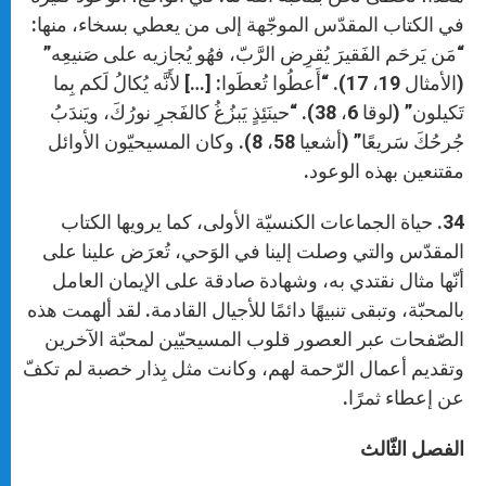
في الكتاب المقدّس الموجّهة إلى من يعطي بسخاء، منها:
“مَن يَرحَم الفَقيرَ يُقرِض الرَّبّ، فهُو يُجازيه على صَنيعِه”
(الأمثال 19، 17). “أَعطُوا تُعطَوا: […] لأَنَّه يُكالُ لَكم بِما
تَكيلون” (لوقا 6، 38). “حينَئِذٍ يَبزُغُ كالفَجرِ نورُكَ، ويَندَبُ
جُرحُكَ سَريعًا” (أشعيا 58، 8). وكان المسيحيّون الأوائل
مقتنعين بهذه الوعود.
34. حياة الجماعات الكنسيّة الأولى، كما يرويها الكتاب
المقدّس والتي وصلت إلينا في الوَحي، تُعرَض علينا على
أنّها مثال نقتدي به، وشهادة صادقة على الإيمان العامل
بالمحبّة، وتبقى تنبيهًا دائمًا للأجيال القادمة. لقد ألهمت هذه
الصّفحات عبر العصور قلوب المسيحيّين لمحبّة الآخرين
وتقديم أعمال الرّحمة لهم، وكانت مثل بِذار خصبة لم تكفّ
عن إعطاء ثمرًا.
الفصل الثّالث