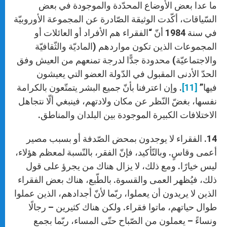
ما عدا بعض الأوضاع المحدّدة والموجودة في بعض
السّياقات، أكّدت الوثيقة الصّادرة عن المجموعة الأوروبيّة
في سنة 1984 أنّ “الفقراء هم الأفراد أو العائلات أو
المجموعات الذين تكون مواردهم (الماديّة والثّقافيّة
والاجتماعيّة) محدودة جدًّا لدرجة تمنعهم من العيش وفق
الحدّ الأدنى المقبول في الدّولة العضو التي يعيشون
فيها”
[11]
. وإن اعترفنا بأنّ جميع البشر يتمتّعون بالكرامة
نفسها، بغضّ النّظر عن مكان ولادتهم، فينبغي ألّا نتجاهل
الاختلافات الكبيرة الموجودة بين البلدان والمناطق.
14. الفقراء لا يوجدون بمحض الصّدفة أو بسبب مصير
أعمى وقاسٍ. وبالتّأكيد، فإنّ الفقر، بالنّسبة لمعظم هؤلاء،
ليس خيارًا. ومع ذلك، لا يزال هناك من يجرؤ على قول
ذلك، فيُظهر العمى والقسوة. بالطّبع، هناك بعض الفقراء
الذين لا يريدون أن يعملوا، ربّما لأنّ أجدادهم، الذين عملوا
طوال حياتهم، ماتوا فقراء. ولكن هناك كثيرين – رجالًا
ونساءً – يعملون من الصّباح حتّى المساء، ربّما بجمع