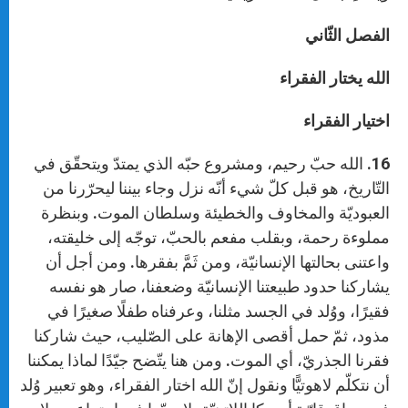
الفصل الثّاني
الله يختار الفقراء
اختيار الفقراء
16. الله حبّ رحيم، ومشروع حبّه الذي يمتدّ ويتحقّق في
التّاريخ، هو قبل كلّ شيء أنّه نزل وجاء بيننا ليحرّرنا من
العبوديّة والمخاوف والخطيئة وسلطان الموت. وبنظرة
مملوءة رحمة، وبقلب مفعم بالحبّ، توجّه إلى خليقته،
واعتنى بحالتها الإنسانيّة، ومن ثَمَّ بفقرها. ومن أجل أن
يشاركنا حدود طبيعتنا الإنسانيّة وضعفنا، صار هو نفسه
فقيرًا، ووُلد في الجسد مثلنا، وعرفناه طفلًا صغيرًا في
مذود، ثمّ حمل أقصى الإهانة على الصّليب، حيث شاركنا
فقرنا الجذريّ، أي الموت. ومن هنا يتّضح جيّدًا لماذا يمكننا
أن نتكلّم لاهوتيًّا ونقول إنّ الله اختار الفقراء، وهو تعبير وُلد