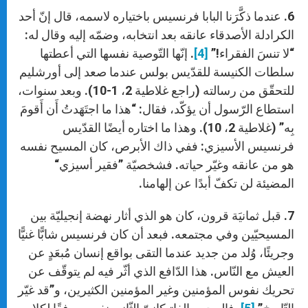
6. عندما ذكَّرَنا البابا فرنسيس باختياره لاسمه، قال إنّ أحد
الكرادلة الأصدقاء عانقه بعد انتخابه، وضمّه إليه وقال له:
“لا تنسَ الفقراء!”
[4]
. إنّها التّوصية نفسها التي أعطتها
سلطات الكنيسة للقدّيس بولس عندما صعد إلى أورشليم
للتحقّق من رسالته (راجع غلاطية 2، 1-10). وبعد سنوات،
استطاع الرّسول أن يؤكّد، فقال: “هذا ما اجتَهَدتُ أَن أَقومَ
بِه” (غلاطية 2، 10). وهذا ما اختاره أيضًا القدّيس
فرنسيس الأسيزي: ففي ذاك الأبرص، كان المسيح نفسه
هو من عانقه وغيّر حياته. فشخصيّة ”فقير أسيزي“
المضيئة لن تكفّ أبدًا عن إلهامنا.
7. قبل ثمانيَة قرون، كان هو الذي أثار نهضة إنجيليّة بين
المسيحيّين وفي مجتمعه. فبعد أن كان فرنسيس شابًّا غنيًّا
وجريئًا، وُلد من جديد عندما التقى بواقع إنسان مُبعَدٍ عن
العيش مع النّاس. هذا الدّافع الذي أثّر فيه لم يتوقّف عن
تحريك نفوس المؤمنين وغير المؤمنين الكثيرين، و”قد غيّر