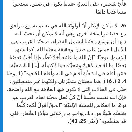
فأيّ شخص، حتّى العدوّ، عندما يكون في ضيق، يستحقّ
مساعدتنا دائمًا.
26. لا يمكن الإنكار أنّ أولويّة الله في تعليم يسوع تترافق
مع حقيقة راسخة أخرى وهي أنّه لا يمكن أن نحبّ الله
دون أن نوسّع محبّتنا لتشمل الفقراء. فمحبّة القريب هي
الدّليل العمليّ على صدق وحقيقة محبّتنا لله، كما يشهد
الرّسول يوحنّا: “إِنَّ اللهَ ما عايَنَه أَحَدٌ قَطّ. فإِذا أَحَبَّ بَعضُنا
بَعضًا، فاللهُ فينا مُقيمٌ ومَحبَّتُه فينا مُكتَمِلَة. […] اللهُ مَحبَّة،
فمَن أَقامَ في المَحبَّةِ أَقامَ في الله وأَقامَ اللهُ فيه” (1 يوحنّا
4، 12. 16). هما محبّتان متميّزتان ولكنّهما غير منفصلتَين،
حتّى في الحالات التي لا تكون فيها العلاقة مع الله واضحة،
فإنّ الله نفسه يعلِّمنا أنّ كلّ فعل محبّة تجاه القريب هو
نوعًا ما انعكاس للمحبّة الإلهيّة: “الحقَّ أَقولُ لَكم: كُلَّما
صَنعتُم شَيئًا مِن ذلك لِواحِدٍ مِن إِخوَتي هؤُلاءِ الصِّغار، فلي
قد صَنَعتُموه” (متّى 25، 40).