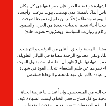
الشهادة هو قضية الخير، فإن جغرافيتها هي كل مكان
لناس أثمانًا باهظة: مدن تهدمت، بيوت فرغت، وأجساد
يومية، وشفاءً مؤجلًا لزمن طويل. دموعنا اصبحت
نا أحياء نتعلم أبجديات جديدة من الحزن والصمود.
 الركام و زواريب السياسة، ويصرّون—بصوت هادئ
ضيتنا —المحبة و الحق—أعلى من الترغيب و الترهيب.
فًا، ونبقي مصابيح الرحمة مضاءة في الليالي الطويلة.
فف من شهادتها، بل ليُظهر أن الغلبة ليست بقبول الموت
ياء نظرهم عن ظلم الضعفاء، تتجلى القوة في شهادة
 عبادة للألم، بل عهد للمحبة و االوفاء! فلنقدس
الله من المنسحقين. وإن أُعيدت لنا فرصة الحياة
 المحبة مع كل صباح… ففي الختام، ليست الشهادة كيف
ة الله رغم الصعوبات —مرة بعد مرة، تحت الضغط و