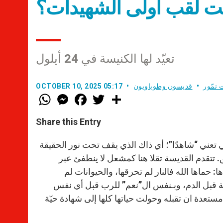
حقّت لقب أولى الشهيدات؟
تعيّد لها الكنيسة في 24 أيلول
 نمّور
قديسون وطوباويون
OCTOBER 10, 2025 05:17
W
M
F
T
S
h
e
a
w
h
a
s
c
i
a
t
s
e
t
r
Share this Entry
s
e
b
t
e
A
n
o
e
p
g
o
r
ني تعني “شاهدًا”؛ أي ذاك الذي يقف تحت نور الحقيقة
p
e
k
ق. تتقدم القديسة تقلا هنا كمشعل لا ينطفئ عبر
r
حماها الله فالنار لم تحرقها، والحيوانات لم
مانة قبل الدم، وبـنفس ال”نعم” للرب قبل أي نفس
مستعدة ان تقبله وحولت حياتها كلها إلى شهادة حيّة