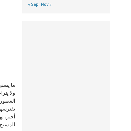
« Sep
Nov »
ما يصنع
ولا يترا
العصور.
تفترسها
أخير. له
للمسيح.