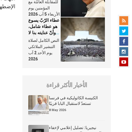
النَّفَس في حياة
للمقابلة العامّة مع
الإضطهاد
الكنيسة
المؤمنين يوم
الأربعاء 5 آب 2026
عطاء الرّبّ يسوع
هو عطاء شامل،
وأنّ عنايته بنا لا
تغيب عنّا أبدًا
النص الكامل لصلاة
التبشير الملائكي
يوم الأحد 2 آب
2026
الأخبار الأكثر قراءة
الكنيسة الكاثوليكية في فرنسا
تستعدّ لاستقبال البابا قريبًا
8 May 2026
نيجيريا: تضليل إعلامي لإخفاء