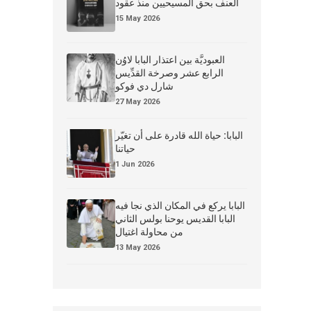
العنف بحق المسيحيين منذ عقود
15 May 2026
العبوديَّة بين اعتذار البابا لاوُن
الرابع عشر وصرخة القدِّيس
شارل دي فوكو
27 May 2026
البابا: حياة الله قادرة على أن تغيّر
حياتنا
1 Jun 2026
البابا يركع في المكان الذي نجا فيه
البابا القديس يوحنا بولس الثاني
من محاولة اغتيال
13 May 2026