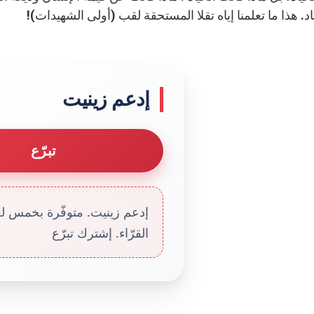
. هذا ما تعلمنا إياه تقلا المستحقة لقب (أولى الشهيدات)!
إدعم زينيت
تبرّع
إدعم زينيت. متوفّرة بخمس لغا
القرّاء. إشترك تبرّع