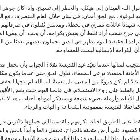
ول الله الميدان إلى هيكل، والخطر إلى تسبيح. وإذا كان جوهر 
ه للوقوف مع الحق أثمان. في لبنان خلال العام المنصرم، دفع ا
شهدنا عائلات تتمزق في لحظة، ومدنيين يُقتلون في طرقاتهم ال
لى جرح شعب أراد فقط أن يعيش بكرامة، أن يحب، أن يبقى! اصبح
هادة الحقيقية اليوم تظهر في الذين يحملون بعضهم بعضًا بين
ن الكرامة الإنسانية ليست للمساومة.
جيب لمثالها عندما نعيّد عيد القديسة تقلا؟ الجواب بأن نجعل ق
 الأمانة المتقدة: نرعى الضعفاء، نقول الحق حتى عندما يكون مكل
تقلا لم تكن هروبًا من المعنى، بل تعميقًا له. الله لم ينجها ليخ
ل بالغلبة على روح الاستسلام. في عالمنا اليوم حيث يغض الأقو
الأبناء، وأرملة تضيء شمعة وتستذكر أموتاها أحياء … هنا لا نقرأ
كما تقلا القديسة بمعمودية الشجاعة و الثبات والرجاء.
ط على الطريق احباء، نكرمهم بالقضية التي حملوها ذاكرين قرب 
ا كشهود على أرض مثخنة بالجراح، تحتفل دائماً و أبداً بالحق و
لحياة، بل ماذا قالت الحياة : ماذا قالت عن قيمة الإنسان وديع