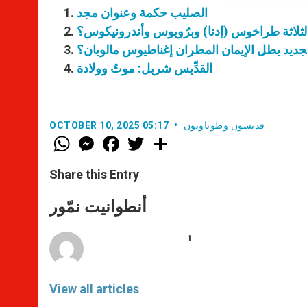
الصليب حكمة وعنوان مجد
لثلاثة طراخوس (إدنا) وبرُوبوس وأندرونيكوس؟
ديد بطل الإيمان المطران إغناطيوس مالويان؟
القدِّيس شربل: موتٌ وولادة
قديسون وطوباويون
OCTOBER 10, 2025 05:17
W
M
F
T
S
h
e
a
w
h
a
s
c
i
a
t
s
e
t
r
Share this Entry
s
e
b
t
e
A
n
o
e
p
g
o
r
أنطوانيت نمّور
p
e
k
r
1
View all articles