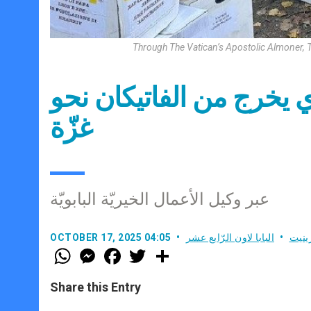
Through The Vatican’s Apostolic Almoner, T
 5000 مضاد حيوي يخرج من الفاتيكان نحو
غزّة
عبر وكيل الأعمال الخيريّة البابويّة
ينيت
البابا لاون الرّابع عشر
OCTOBER 17, 2025 04:05
W
M
F
T
S
h
e
a
w
h
a
s
c
i
a
t
s
e
t
r
Share this Entry
s
e
b
t
e
A
n
o
e