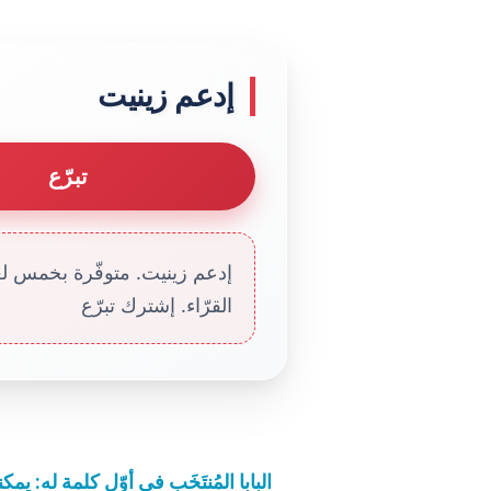
إدعم زينيت
تبرّع
إدعم زينيت. متوفّرة بخمس لغا
القرّاء. إشترك تبرّع
البابا المُنتَخَب في أوّل كلمة له: يمكن