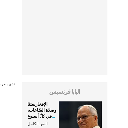
ندى بطرس 
البابا فرنسيس
الإفخارستيّا
وصلاة السّاعات،
في كلّ أسبوع
وكلّ يوم، هما
النص الكامل