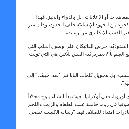
p
g
o
r
p
e
k
r
لمعاهدات أو الإعلانات، بل بالدواء والخبز. فهذا
ي غزّة، كجزء من الجهود الإنسانيّة خلف الحدود، وذلك عبر
لخبر القسم الإنكليزي من زينيت.
ر الحدوديّة، حرص الفاتيكان على وصول العلب التي
 العِلم بأنّ بطريركية القس للّاتين هي التي تولّت
حسب، بل بتحويل كلمات البابا في “لقد أحببتُك” إلى
ة”.
وبا. ففي أوكرانيا، حيث بدأ الشتاء يلوح مجدّداً
سة صوفيا في روما حاملة علب الطعام والزيت واللحم
مبادرات امتداد للصلاة، فيما “رسالة الكنيسة تقضي