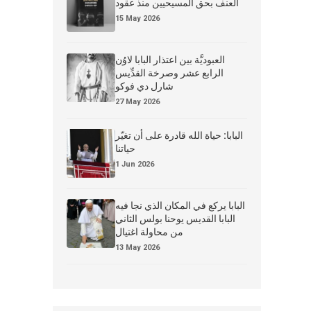
العنف بحق المسيحيين منذ عقود
15 May 2026
العبوديَّة بين اعتذار البابا لاوُن
الرابع عشر وصرخة القدِّيس
شارل دي فوكو
27 May 2026
البابا: حياة الله قادرة على أن تغيّر
حياتنا
1 Jun 2026
البابا يركع في المكان الذي نجا فيه
البابا القديس يوحنا بولس الثاني
من محاولة اغتيال
13 May 2026