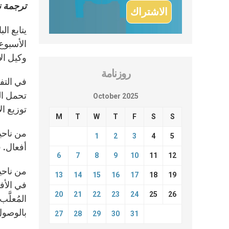
ترجمة 
يتابع ال
وكيل الأ
روزنامة
في التف
تحمل الخ
October 2025
توزيع ال
M
T
W
T
F
S
S
من ناحيت
1
2
3
4
5
أفعال. ف
6
7
8
9
10
11
12
من ناحي
13
14
15
16
17
18
19
في الأف
20
21
22
23
24
25
26
المُعلَّ
بالوصول
27
28
29
30
31