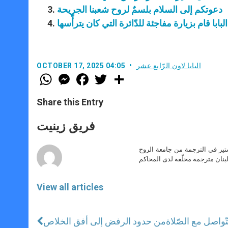
دعوتكم إلى السلام بلسمٌ لروح شعبنا الجريحة
البابا قام بزيارة مفاجئة للدّائرة التي كان يترأّسها
البابا لاون الرّابع عشر
OCTOBER 17, 2025 04:05
W
M
F
T
S
h
e
a
w
h
a
s
c
i
a
t
s
e
t
r
Share this Entry
s
e
b
t
e
A
n
o
e
p
g
o
r
فريق زينيت
p
e
k
r
ير في الترجمة من جامعة الروح
بنان مترجمة محلّفة لدى المحاكم
View all articles
تّواصل مع الصّلاة
من حدود الرفض إلى أفق الخلاص