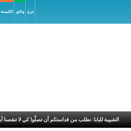
تبرع
وثائق
الكنيسة و
يل السّلام
الشبيبة للبابا: نطلب من قداستكم أن تصلّوا 