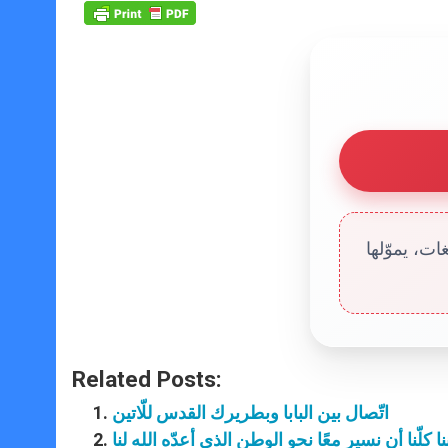
ت، يموّلها
Related Posts:
اتّصال بين البابا وبطريرك القدس للّاتين
نا كلّنا أن نسير معًا نحو الوطن الذي أعدّه الله لنا