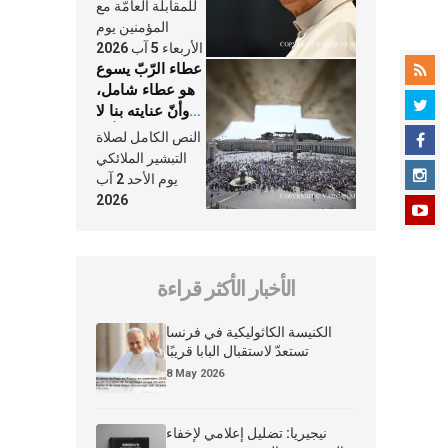
النَّفَس في حياة
للمقابلة العامّة مع
الكنيسة
المؤمنين يوم
الأربعاء 5 آب 2026
عطاء الرّبّ يسوع
هو عطاء شامل،
وأنّ عنايته بنا لا
تغيب عنّا أبدًا
النص الكامل لصلاة
التبشير الملائكي
يوم الأحد 2 آب
2026
الأخبار الأكثر قراءة
الكنيسة الكاثوليكية في فرنسا
تستعدّ لاستقبال البابا قريبًا
8 May 2026
نيجيريا: تضليل إعلامي لإخفاء