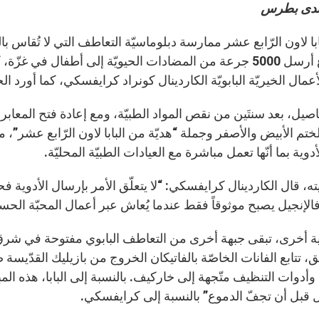
ندى بطرس
بابا لاون الرّابع عشر ممارسة دبلوماسيّة التعاطف التي لا تُقاس با
الأسبوع أرسل 5000 جرعة من المضادات الحيويّة إلى أطفال ف
عمال الخيريّة البابويّة الكاردينال كونراد كرايفسكي، كما أورد ا
اصيل، بعد سنتَين من نقص المواد الطبيّة، ومع إعادة فتح المعاب
تم الأبيض والأصفر وجملة “هديّة من البابا لاون الرّابع عشر”، مع
أدوية بما أنّها تعمل مباشرة مع العيادات الطبيّة المحليّة.
ه، قال الكاردينال كرايفسكي: “لا يتعلّق الأمر بإرسال الأدوية ف
الإنجيل يصبح موثوقاً فقط عندما يُعاش عبر أعمال المحبّة الحسيّ
ة أخرى، تبقى جبهة أخرى من التعاطف البابوي مفتوحة في شرق أور
ق، تتابع الفانات الخاصّة بالفاتيكان الخروج من بازيليك القدّي
ب وأدوات التنظيف متّجهة إلى خاركيف. بالنسبة إلى البابا، هذه ال
 قبل أن تجفّ الدموع” بالنسبة إلى كرايفسكي.