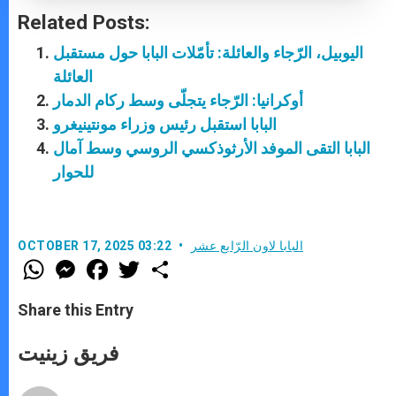
Related Posts:
اليوبيل، الرّجاء والعائلة: تأمّلات البابا حول مستقبل
العائلة
أوكرانيا: الرّجاء يتجلّى وسط ركام الدمار
البابا استقبل رئيس وزراء مونتينيغرو
البابا التقى الموفد الأرثوذكسي الروسي وسط آمال
للحوار
البابا لاون الرّابع عشر
OCTOBER 17, 2025 03:22
W
M
F
T
S
h
e
a
w
h
a
s
c
i
a
t
s
e
t
r
Share this Entry
s
e
b
t
e
A
n
o
e
p
g
o
r
فريق زينيت
p
e
k
r