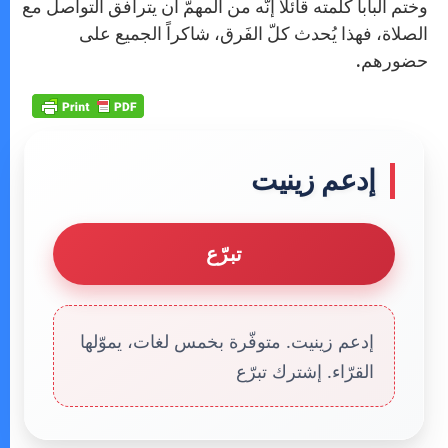
وختم البابا كلمته قائلاً إنّه من المهمّ أن يترافق التواصل مع
الصلاة، فهذا يُحدث كلّ الفَرق، شاكراً الجميع على
حضورهم.
إدعم زينيت
تبرّع
إدعم زينيت. متوفّرة بخمس لغات، يموّلها
القرّاء. إشترك تبرّع