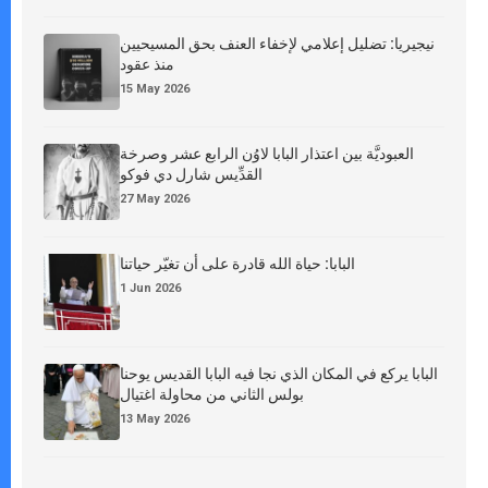
نيجيريا: تضليل إعلامي لإخفاء العنف بحق المسيحيين
منذ عقود
15 May 2026
العبوديَّة بين اعتذار البابا لاوُن الرابع عشر وصرخة
القدِّيس شارل دي فوكو
27 May 2026
البابا: حياة الله قادرة على أن تغيّر حياتنا
1 Jun 2026
البابا يركع في المكان الذي نجا فيه البابا القديس يوحنا
بولس الثاني من محاولة اغتيال
13 May 2026