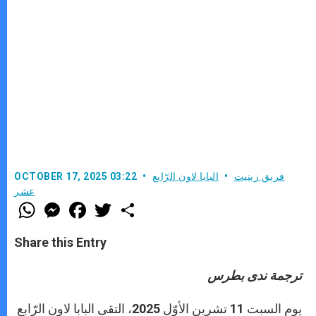
فريق زينيت
البابا لاون الرّابع
OCTOBER 17, 2025 03:22
عشر
W
M
F
T
S
h
e
a
w
h
a
s
c
i
a
t
s
e
t
r
Share this Entry
s
e
b
t
e
A
n
o
e
p
g
o
r
ترجمة ندى بطرس
p
e
k
r
يوم السبت 11 تشرين الأوّل 2025، التقى البابا لاون الرّابع