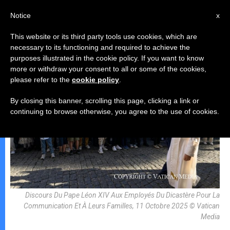
AR
Notice
x
This website or its third party tools use cookies, which are
necessary to its functioning and required to achieve the
البابا لاون الرّابع عشر
purposes illustrated in the cookie policy. If you want to know
more or withdraw your consent to all or some of the cookies,
please refer to the
cookie policy
.
By closing this banner, scrolling this page, clicking a link or
continuing to browse otherwise, you agree to the use of cookies.
Discours Du Pape Léon XIV Aux Employés Du Dicastère Pour La
Communication Et À Leurs Familles, 11 Octobre 2025 © Vatican
Media