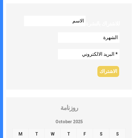
للاشتراك بالنشرة
روزنامة
October 2025
M
T
W
T
F
S
S