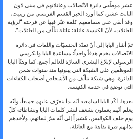
عشر موظّفي دائرة الاتّصالات وعائلاتهم في مبنى لاون
الثالث عشر، كما أورد الخبر القسم الفرنسي من زينيت.
وقد ألقى على مسامعهم كلمة عبّر فيها عن فرحته “لرؤية
العائلات، لأنّ الكنيسة عائلة: عائلة تتألّف من العائلات”.
ثمّ أشار البابا إلى أنّ تعدّد الجنسيّات واللغات في دائرة
الاتّصالات يخدم هدفاً واحداً: مساعدة البابا والكرسي
الرسولي لإبلاغ البشرى السارّة للعالم أجمع. كما وهنّأ البابا
الموظّفين على الشبكة التي يبنونها منذ سنوات ضمن
الدائرة، وهي شبكة تتألّف مِن الأشخاص أصحاب الكفاءات
التي توضع في خدمة الكنيسة.
بعدها، أكّد البابا لسامعيه أنّه بدأ يتعرّف عليهم جميعاً، وأنّه
يعلم أنّهم يعملون بشغف لنشر كلمات البابا ونشاطاته كلّ
يوم خلف الكواليس، مُشيراً إلى أنّه سرّ للقائهم، ولأخذهم
بذاتهم فترة نقاهة مع العائلة.