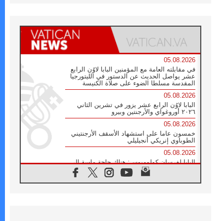
05.08.2026
في مقابلته العامة مع المؤمنين البابا لاوُن الرابع
عشر يواصل الحديث عن الدستور في الليتورجيا
المقدسة مسلطا الضوء على صلاة الكنيسة
05.08.2026
البابا لاوُن الرابع عشر يزور في تشرين الثاني
٢٠٢٦ أوروغواي والأرجنتين وبيرو
05.08.2026
خمسون عاما على استشهاد الأسقف الأرجنتيني
الطوباوي إنريكي أنجيليلي
05.08.2026
البابا لفرسان كولومبوس: هناك حاجة ماسة إلى
أنبياء تناغم يسعون إلى بناء الجسور
04.08.2026
وفاة الكاردينال جوليو دوارتي لانغا
04.08.2026
عميد دائرة الحوار بين الأديان يفتتح في سيول
أول لقاء مسيحي كونفوشي