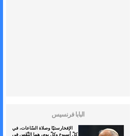
البابا فرنسيس
الإفخارستيّا وصلاة السّاعات، في
كلّ أسبوع وكلّ يوم، هما النَّفَس في