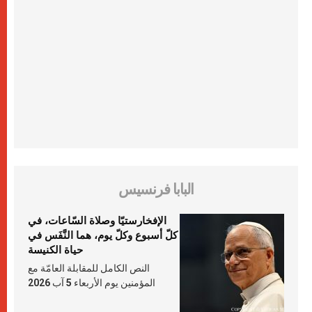
البابا فرنسيس
الإفخارستيّا وصلاة السّاعات، في
كلّ أسبوع وكلّ يوم، هما النَّفَس في
حياة الكنيسة
النص الكامل للمقابلة العامّة مع
المؤمنين يوم الأربعاء 5 آب 2026