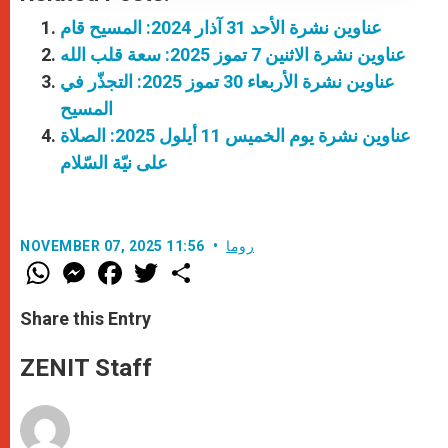
عناوين نشرة الأحد 31 آذار 2024: المسيح قام
عناوين نشرة الاثنين 7 تموز 2025: سعة قلب الله
عناوين نشرة الأربعاء 30 تموز 2025: التجذّر في
المسيح
عناوين نشرة يوم الخميس 11 أيلول 2025: الصلاة
على نيّة السّلام
روما
NOVEMBER 07, 2025 11:56
W
M
F
T
S
h
e
a
w
h
a
s
c
i
a
t
s
e
t
r
Share this Entry
s
e
b
t
e
A
n
o
e
p
g
o
r
ZENIT Staff
p
e
k
r