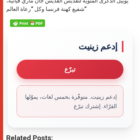
يوبيل الذكرى المئوية لتقديس القديس جان ماري فيانّيه،
شفيع كهنة فرنسا وكل “رعاة العالم”
إدعم زينيت
تبرّع
إدعم زينيت. متوفّرة بخمس لغات، يموّلها
القرّاء. إشترك تبرّع
Related Posts: