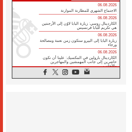
06.08.2026
الاجتماع الشهري للمطارنة الموارنة
06.08.2026
الكاردينال روسي: زيارة البابا لاوُن إلى الأرجنتين
هي تكريم للبابا فرنسيس
06.08.2026
زيارة البابا إلى البيرو ستكون زمن نعمة ومصالحة
ورجاء
06.08.2026
الكاردينال بارولين في المكسيك: علينا أن نكون
حاضرين إلى جانب المهمشين والمهاجرين
والأجانب
06.08.2026
البابا لاوُن الرابع عشر للشباب في أسيزي:
"أوروبا والعالم يبحثان اليوم عن قديسين جُدد
فيكم"
06.08.2026
البابا في أسيزي يتحدث إلى الشباب المشاركين
في لقاء الشباب الفرنسيسكاني
06.08.2026
البابا لاوُن الرابع عشر يبرق معزيا بوفاة
الكاردينال جوليو دوارتي لانغا
05.08.2026