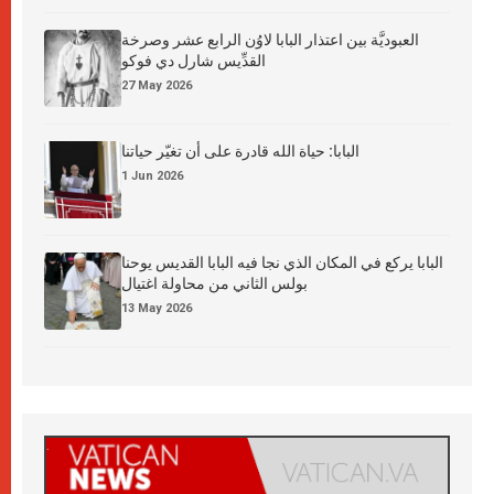
العبوديَّة بين اعتذار البابا لاوُن الرابع عشر وصرخة
القدِّيس شارل دي فوكو
27 May 2026
البابا: حياة الله قادرة على أن تغيّر حياتنا
1 Jun 2026
البابا يركع في المكان الذي نجا فيه البابا القديس يوحنا
بولس الثاني من محاولة اغتيال
13 May 2026