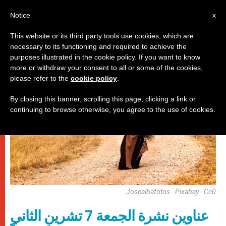
AR
Notice
x
This website or its third party tools use cookies, which are
necessary to its functioning and required to achieve the
روما
purposes illustrated in the cookie policy. If you want to know
more or withdraw your consent to all or some of the cookies,
please refer to the
cookie policy
.
By closing this banner, scrolling this page, clicking a link or
continuing to browse otherwise, you agree to the use of cookies.
Josealbafotos - Pixabay - Cc0
عناوين نشرة الجمعة 7 تشرين الثاني