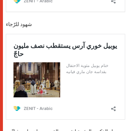
شهود للرّجاء