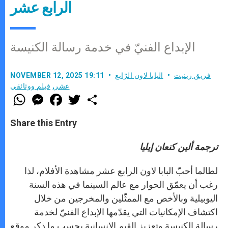
الرابع عشر
الإبداع الفنيّ في خدمة رسالة الكنيسة
فريق زينيت
البابا لاون الرّابع
NOVEMBER 12, 2025 19:11
عشر
,
فيلم ووثائقي
W
M
F
T
S
h
e
a
w
h
a
s
c
i
a
t
s
e
t
r
Share this Entry
s
e
b
t
e
A
n
o
e
p
g
o
r
ترجمة ألين كنعان إيليا
p
e
k
r
لطالما أحبّ البابا لاون الرابع عشر مشاهدة الأفلام، لذا
رغب أن يعمّق الحوار مع عالم السينما في هذه السنة
اليوبيلية وبالأخص مع الممثّلين والمخرجين من خلال
اكتشاف الإمكانيات التي يقدّمها الإبداع الفنيّ لخدمة
رسالة الكنيسة وتعزيز القيم الإنسانية بحسب ما ذكر موقع