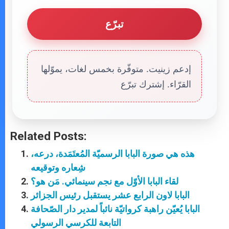
تبرّع
إدعم زينيت. متوفّرة بخمس لغات، يموّلها
القرّاء. إشترك تبرّع
Related Posts:
هذه هي صورة البابا الرسميّة المُعتَمَدة، درعه،
شِعاره وتوقيعه
لقاء البابا الأوّل مع نجم سينمائي. مَن هو؟
البابا لاون الرابع عشر يستقبل رئيس الجزائر
البابا يُعيّن راهبة كرواتيّة نائباً لمدير دار الصّحافة
التابعة للكرسي الرسولي