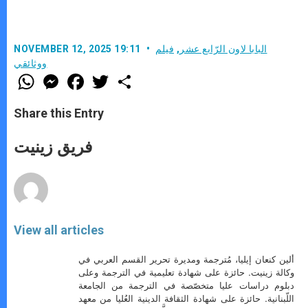
البابا لاون الرّابع عشر
,
فيلم
NOVEMBER 12, 2025 19:11
ووثائقي
W
M
F
T
S
h
e
a
w
h
a
s
c
i
a
t
s
e
t
r
Share this Entry
s
e
b
t
e
A
n
o
e
p
g
o
r
فريق زينيت
p
e
k
r
View all articles
ألين كنعان إيليا، مُترجمة ومديرة تحرير القسم العربي في
وكالة زينيت. حائزة على شهادة تعليمية في الترجمة وعلى
دبلوم دراسات عليا متخصّصة في الترجمة من الجامعة
اللّبنانية. حائزة على شهادة الثقافة الدينية العُليا من معهد