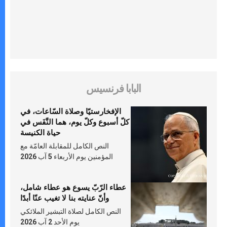
البابا فرنسيس
الإفخارستيّا وصلاة السّاعات، في
كلّ أسبوع وكلّ يوم، هما النَّفَس في
حياة الكنيسة
النص الكامل للمقابلة العامّة مع
المؤمنين يوم الأربعاء 5 آب 2026
عطاء الرّبّ يسوع هو عطاء شامل،
وأنّ عنايته بنا لا تغيب عنّا أبدًا
النص الكامل لصلاة التبشير الملائكي
يوم الأحد 2 آب 2026