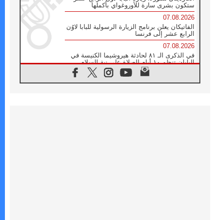
ستكون بشرى سارة للأوروغواي بأكملها
07.08.2026
الفاتيكان يعلن برنامج الزيارة الرسولية للبابا لاوُن
الرابع عشر إلى فرنسا
07.08.2026
في الذكرى الـ ٨١ لحادثة هيروشيما الكنيسة في
اليابان تنظم ١٠ أيام للصلاة على نية السلام
07.08.2026
الكنيسة في الأوروغواي: زيارة البابا ستعزز
الإيمان والرجاء
06.08.2026
الاجتماع الشهري للمطارنة الموارنة
06.08.2026
الكاردينال روسي: زيارة البابا لاوُن إلى الأرجنتين
هي تكريم للبابا فرنسيس
06.08.2026
زيارة البابا إلى البيرو ستكون زمن نعمة ومصالحة
ورجاء
06.08.2026
الكاردينال بارولين في المكسيك: علينا أن نكون
حاضرين إلى جانب المهمشين والمهاجرين
والأجانب
06.08.2026