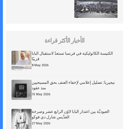
الأخبار الأكثر قراءة
الكنيسة الكاثوليكية في فرنسا تستعدّ لاستقبال البابا
قريبًا
8 May 2026
نيجيريا: تضليل إعلامي لإخفاء العنف بحق المسيحيين
منذ عقود
15 May 2026
العبوديَّة بين اعتذار البابا لاوُن الرابع عشر وصرخة
القدِّيس شارل دي فوكو
27 May 2026