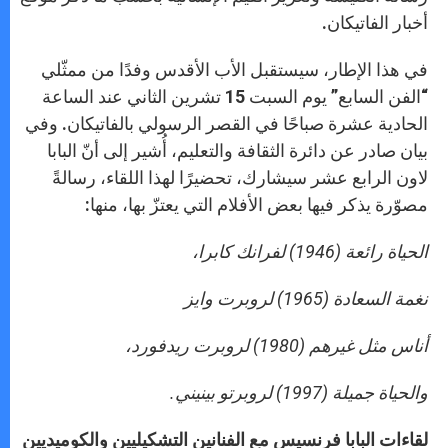
أخبار الفاتيكان.
في هذا الإطار، سيستقبل الأب الأقدس وفدًا من ممثّلي
“الفن السابع” يوم السبت 15 تشرين الثاني عند الساعة
الحادية عشرة صباحًا في القصر الرسولي بالفاتيكان. وفي
بيان صادر عن دائرة الثقافة والتعليم، أُشير إلى أنّ البابا
لاون الرابع عشر سيشارك، تحضيرًا لهذا اللقاء، رسالةً
مصوّرة يذكر فيها بعض الأفلام التي يعتزّ بها، منها:
الحياة رائعة
(1946) لفرانك كابرا،
نغمة
السعادة (1965) لروبرت وايز
أناس مثل غيرهم
(1980) لروبرت ريدفورد،
والحياة جميلة (1997) لروبرتو بينيني
.
لقاءات البابا فرنسيس مع الفنانين التشكيليين والكوميديين