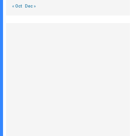
« Oct
Dec »