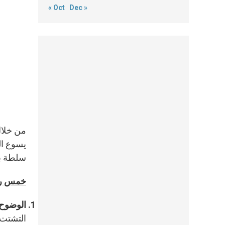
« Oct
Dec »
من خلال
يسوع ال
سلطة بل
خمس ركا
الوضوح
التشتت 