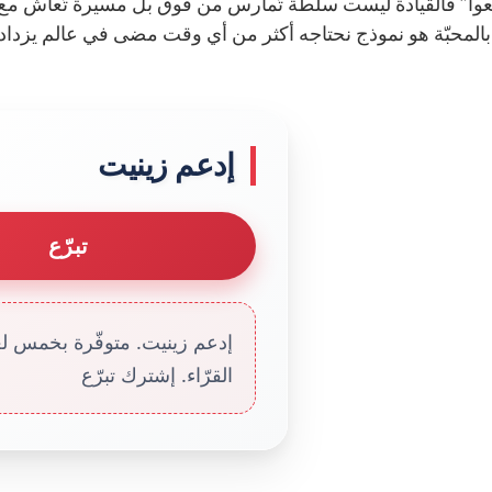
فعوا” فالقيادة ليست سلطة تُمارس من فوق بل مسيرة تُعاش مع ال
بالمحبّة هو نموذج نحتاجه أكثر من أي وقت مضى في عالم يزداد تع
إدعم زينيت
تبرّع
إدعم زينيت. متوفّرة بخمس لغا
القرّاء. إشترك تبرّع