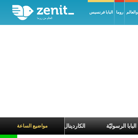
العالم
روما
البابا فرنسيس
ين ضمن رحلات البابا الرسوليّة
الكاردينال بارولين: السل
مواضيع الساعة