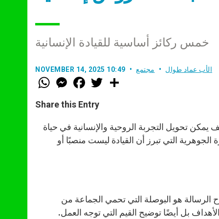
خمس ركائز أساسية للقيادة الإنسانية
الأب عماد طوال
مجتمع
NOVEMBER 14, 2025 10:49
W
M
F
T
S
h
e
a
w
h
a
s
c
i
a
t
s
e
t
r
Share this Entry
s
e
b
t
e
A
n
o
e
p
g
o
r
 يمكن تحويل التجربة الروحية والإنسانية في حياة
p
e
k
لجوهرية التي تبرز أن القيادة ليست منصبًا أو
r
وح الرسالة هو البوصلة التي تحمي الجماعة من
هداف بل أيضًا توضيح القيم التي توجه العمل.