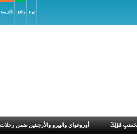
تبرع
وثائق
الكنيسة و
 الرَّب، فليكُن لي بِحَسَبِ قَوْلِكَ
أوروغواي والبيرو والأرجنت