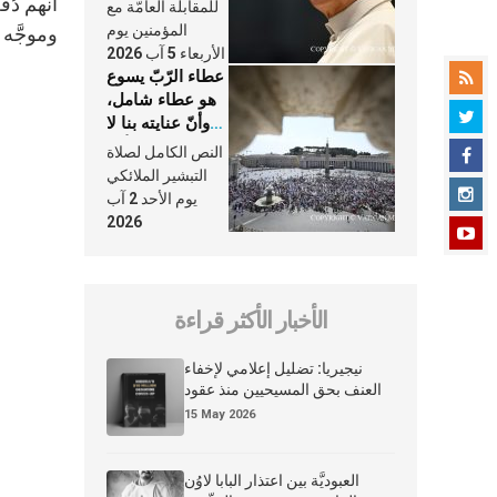
النَّفَس في حياة
أنهم دُ
للمقابلة العامّة مع
الكنيسة
المؤمنين يوم
وموجَّه 
الأربعاء 5 آب 2026
عطاء الرّبّ يسوع
هو عطاء شامل،
وأنّ عنايته بنا لا
تغيب عنّا أبدًا
النص الكامل لصلاة
التبشير الملائكي
يوم الأحد 2 آب
2026
الأخبار الأكثر قراءة
نيجيريا: تضليل إعلامي لإخفاء
العنف بحق المسيحيين منذ عقود
15 May 2026
العبوديَّة بين اعتذار البابا لاوُن