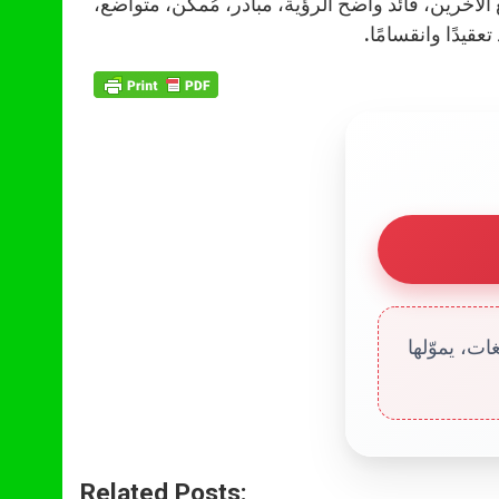
آخرين، قائد واضح الرؤية، مبادر، مُمكّن، متواضع،
قيدًا وانقسامًا.
ت، يموّلها
Related Posts: