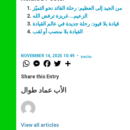
من الجيد إلى العظيم: رحلة القائد نحو التميّز
الزعيم… غريزة ترفض الله
قيادة بلا قيود: رحلة جديدة في عالم القيادة
القيادة بلا منصب أو لقب
مجتمع
NOVEMBER 14, 2025 10:49
W
M
F
T
S
h
e
a
w
h
a
s
c
i
a
t
s
e
t
r
Share this Entry
s
e
b
t
e
A
n
o
e
p
g
o
r
الأب عماد طوال
p
e
k
r
View all articles