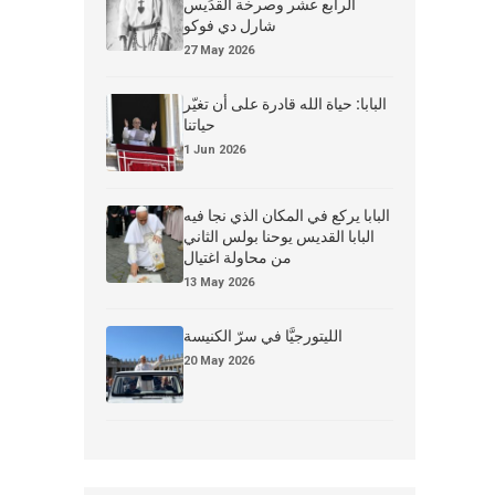
الرابع عشر وصرخة القدِّيس
شارل دي فوكو
27 May 2026
البابا: حياة الله قادرة على أن تغيّر
حياتنا
1 Jun 2026
البابا يركع في المكان الذي نجا فيه
البابا القديس يوحنا بولس الثاني
من محاولة اغتيال
13 May 2026
الليتورجيَّا في سرّ الكنيسة
20 May 2026