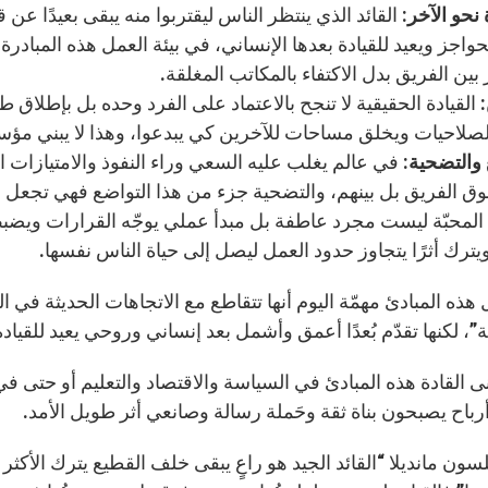
 نحو الآخر:
القائد الذي ينتظر الناس ليقتربوا منه يبقى بعيدًا عن 
واجز ويعيد للقيادة بعدها الإنساني، في بيئة العمل هذه المبادر
ين الفريق بدل الاكتفاء بالمكاتب المغلقة.
: القيادة الحقيقية لا تنجح بالاعتماد على الفرد وحده بل بإطلاق ط
لصلاحيات ويخلق مساحات للآخرين كي يبدعوا، وهذا لا يبني مؤس
 والتضحية
: في عالم يغلب عليه السعي وراء النفوذ والامتيازات ال
ق الفريق بل بينهم، والتضحية جزء من هذا التواضع فهي تجعل الق
 المحبّة ليست مجرد عاطفة بل مبدأ عملي يوجّه القرارات ويضبط ا
يترك أثرًا يتجاوز حدود العمل ليصل إلى حياة الناس نفسها.
هذه المبادئ مهمّة اليوم أنها تتقاطع مع الاتجاهات الحديثة في الف
ة”، لكنها تقدّم بُعدًا أعمق وأشمل بعد إنساني وروحي يعيد للقيادة
ى القادة هذه المبادئ في السياسة والاقتصاد والتعليم أو حتى في
رباح يصبحون بناة ثقة وحَملة رسالة وصانعي أثر طويل الأمد.
سون مانديلا “القائد الجيد هو راعٍ يبقى خلف القطيع يترك الأكثر 