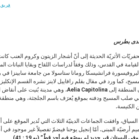
فريق 
ندى بطرس
حفريّات الأثريّة الحديثة إلى أنّ أشجار الزيتون وكروم العنب كا
لقيامة في القدس، وذلك وفقاً لدراسات اللقاح وبقايا النباتات ا
لبروفيسورة فرانشيسكا رومانا ستاسولا من جامعة سابينزا في رو
سيح، كما ورد في مقال بقلم رافاييل لاينز نشره القسم الإنكليز
الرومان المنطقة إلى Aelia Capitolina، وهي م
ن الكنيسة.
م أرضيّة المبنى. أمّا إنجيل يوحنا فيضمّ تفصيلاً غير موجود في 
ي البستان قبر جديد لم يوضَع فيه أحد قطّ” (يو 19 : 41)