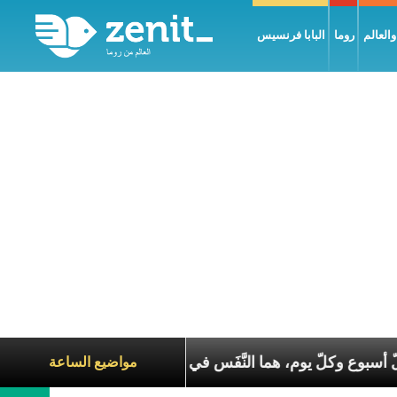
العالم
روما
البابا فرنسيس
 السّاعات، في كلّ أسبوع وكلّ يوم، هما النَّفَس في حياة الكنيسة
مواضيع الساعة