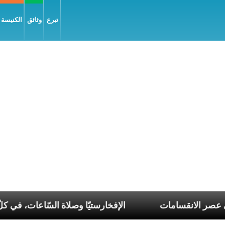
تبرع
وثائق
الكنيسة و
وا أنبياء تناغم في عصر الانقسامات
الإفخارستيّا وصلاة