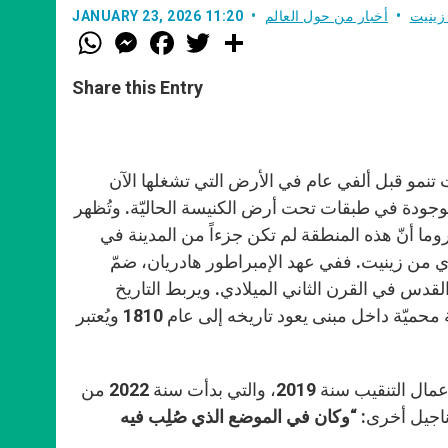
زينيت
أخبار من حول العالم
JANUARY 23, 2026 11:20
W
M
F
T
S
h
e
a
w
h
a
s
c
i
a
t
s
e
t
r
Share this Entry
s
e
b
t
e
A
n
o
e
p
g
o
r
p
e
k
r
نت تنمو قبل ألفي عام في الأرض التي تشغلها الآن
لموجودة في طبقات تحت أرض الكنيسة الحاليّة. وتُظهر
ما أنّ هذه المنطقة لم تكن جزءاً من المدينة في
ي من زينيت. ففي عهد الإمبراطور هادريان، ضمّ
دينة بُنيت على أنقاض القدس في القرن الثاني الميلادي. ويربط التاريخ
المسيحي صلب المسيح ودفنه بموقع يُعرَف باسم الجلجثة، وهي منطقة محميّة داخل مبنى يعود تاريخه إلى عام 1810 ويُعتبر
في هذا السياق، وافقت الجماعات الدينيّة الثلاث التي تُدير الموقع على أعمال التنقيب سنة 2019، والتي بدأت سنة 2022 من
أناجيل أخرى:
“وكان في الموضع
الذي صُلِب فيه