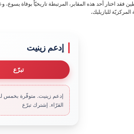
 فقد اختار أحد هذه المقابر، المرتبطة تاريخيّاً بوفاة يسوع، و
ة المركزيّة للبازيليك.
إدعم زينيت
تبرّع
إدعم زينيت. متوفّرة بخمس لغا
القرّاء. إشترك تبرّع