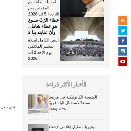
النَّفَس في حياة
للمقابلة العامّة مع
الكنيسة
المؤمنين يوم
الأربعاء 5 آب 2026
عطاء الرّبّ يسوع
هو عطاء شامل،
وأنّ عنايته بنا لا
تغيب عنّا أبدًا
النص الكامل لصلاة
التبشير الملائكي
يوم الأحد 2 آب
2026
الأخبار الأكثر قراءة
الكنيسة الكاثوليكية في فرنسا
تستعدّ لاستقبال البابا قريبًا
ندى بطرس 
8 May 2026
نيجيريا: تضليل إعلامي لإخفاء