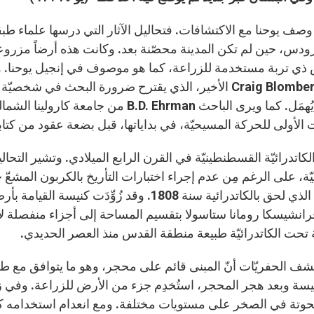
وصف يوحنا مع الاكتشافات. فتحاليل الآثار التي درسها علماء طبق
ودس، حين لم تكن المدينة محصّنة بعد. وكانت هذه أرضاً مزروعة
ي تربة مستخدمة للزراعة، كما هو موصوف في إنجيل يوحنا. وتعيد
كتاب Craig Blomberg الأخير، الذي يقترح ضرورة البحث في 
غالباً ما يُهمَل. كما ويرى الباحث Ehrman
 الأولى للحركة المسيحيّة، في بداياتها، قبل بضعة عقود من كت
الكاتدرائيّة القسطنطينيّة في القرن الرابع الميلادي. وتشير التحاليل
ة، على الرغم مِن عدم إجراء اختبارات التأريخ بالكربون المشعّ حت
الحريق الذي لحق بالكاتدرائية سنة 1808. وقد زُ
رانشيسكا رومانا ستاسولا بتقسيم المساحة إلى أجزاء منفصلة لإبق
ة تحت الكاتدرائيّة طبيعة منطقة القدس منذ العصر الحديدي.
شف الحفريّات أنّ المبنى قائم على محجر، وهو ما يتوافق مع طبي
كنيسة وبعد هجر المحجر، استُخدِم جزء من الأرض للزراعة. وفي 
حوتة في الصخر على مستويات مختلفة. ومع انعدام استخدامه كمح