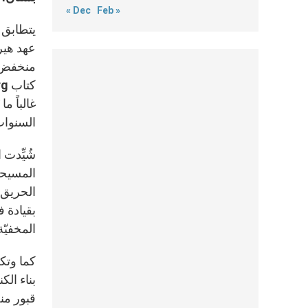
« Dec
Feb »
يتطابق 
عهد هير
منخفض ذ
السنوات
شُيِّدت 
المسيحيّ
بقيادة ف
المخفيّ
كما وتك
بناء ال
قبور من