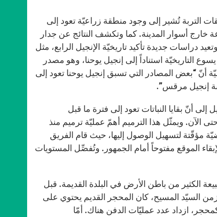
ات التربة تُشير إلى وجود منطقة زراعيّة تعود إلى
 خارج أسوار المدينة. كما وتكشف النتائج عن جدار
 دراسات جديدة تأكيد تاريخيّة الإنجيل الرابع، مثل
شخصيّة يسوع التاريخيّة استناداً إلى إنجيل يوحنا، وهو مصدر
B.D.  من جامعة كارولينا الشماليّة أنّ “بعض المصادر التي تسبق إنجيل يوحنا تعود إلى
ابة إنجيل مرقس”.
 إلى أنّ بقايا النباتات تعود إلى فترة ما قبل
ى الآن. ويمثّل هذا الترميم أهمّ عمليّة ترميم منذ
وِّدَت كنيسة القيامة بأرضيّة مؤقّتة لتسهيل الوصول إليها، حيث قام الفريق
اء الموقع مفتوحاً أمام الجمهور. وتُفصِّل المستويات
عة الكثير من باطن الأرض في البلدة القديمة. قبل
زمن السيّد المسيح، كان المحجر القديم يحتوي على
جر، ازداد عدد عمليّات الدفن هناك. أمّا