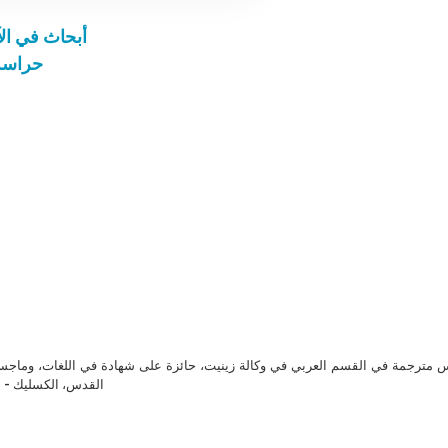
أبحاث في الآ
حراسة 
مترجمة في القسم العربي في وكالة زينيت، حائزة على شهادة في اللغات، وماجست
القدس، الكسليك - ل