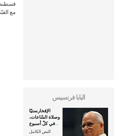
قسطنطين
مع القبّ
البابا فرنسيس
الإفخارستيّا
وصلاة السّاعات،
في كلّ أسبوع
وكلّ يوم، هما
النص الكامل