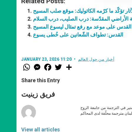
Related Posts:
ثار تؤكّد ما كرّمه الكاثوليك: موقع صلب المسيح
الأراضي المقدّسة: درب الصليب، درب السلام
القدس على موعد مع رفع تمثال ليسوع المسيح
القدس: تطواف الشّعانين على خُطى يسوع
أخبار من حول العالم
JANUARY 23, 2026 11:20
W
M
F
T
S
h
e
a
w
h
a
s
c
i
a
t
s
e
t
r
Share this Entry
s
e
b
t
e
A
n
o
e
p
g
o
r
فريق زينيت
p
e
k
r
ير في الترجمة من جامعة الروح
بنان مترجمة محلّفة لدى المحاكم
View all articles