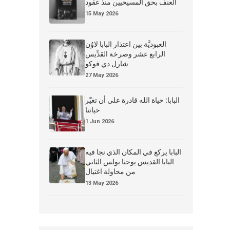
العنف بحق المسيحيين منذ عقود
15 May 2026
العبوديَّة بين اعتذار البابا لاوُن
الرابع عشر وصرخة القدِّيس
شارل دي فوكو
27 May 2026
البابا: حياة الله قادرة على أن تغيّر
حياتنا
1 Jun 2026
البابا يركع في المكان الذي نجا فيه
البابا القديس يوحنا بولس الثاني
من محاولة اغتيال
13 May 2026