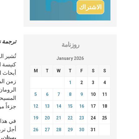
ترجمة 
روزنامة
تُشير ال
January 2026
كنيسة ا
M
T
W
T
F
S
S
أبحاث ا
زمن الم
1
2
3
4
5
6
7
8
9
10
11
جزءاً م
12
13
14
15
16
17
18
19
20
21
22
23
24
25
أجل ترمي
26
27
28
29
30
31
بستان، وف