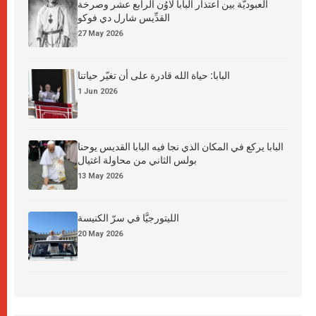
العبوديَّة بين اعتذار البابا لاوُن الرابع عشر وصرخة
القدِّيس شارل دي فوكو
27 May 2026
البابا: حياة الله قادرة على أن تغيّر حياتنا
1 Jun 2026
البابا يركع في المكان الذي نجا فيه البابا القديس يوحنا
بولس الثاني من محاولة اغتيال
13 May 2026
الليتورجيَّا في سرّ الكنيسة
20 May 2026