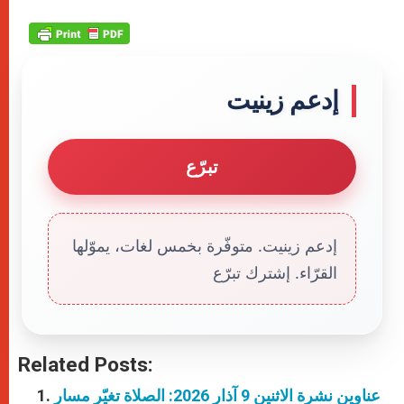
إدعم زينيت
تبرّع
إدعم زينيت. متوفّرة بخمس لغات، يموّلها
القرّاء. إشترك تبرّع
Related Posts:
عناوين نشرة الاثنين 9 آذار 2026: الصلاة تغيّر مسار