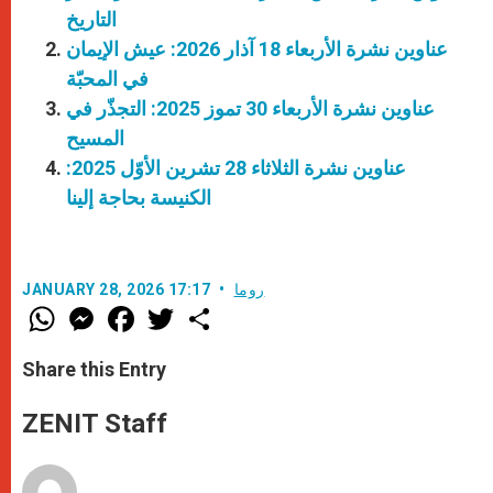
التاريخ
عناوين نشرة الأربعاء 18 آذار 2026: عيش الإيمان
في المحبّة
عناوين نشرة الأربعاء 30 تموز 2025: التجذّر في
المسيح
عناوين نشرة الثلاثاء 28 تشرين الأوّل 2025:
الكنيسة بحاجة إلينا
روما
JANUARY 28, 2026 17:17
W
M
F
T
S
h
e
a
w
h
a
s
c
i
a
t
s
e
t
r
Share this Entry
s
e
b
t
e
A
n
o
e
p
g
o
r
ZENIT Staff
p
e
k
r