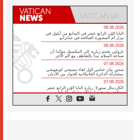
08.08.2026
البابا لاوُن الرابع عشر في السابع من أيلول في
مزار أم المشورة الصالحة في جناتزانو
08.08.2026
بارولين يختتم زيارته إلى المكسيك مؤكدا أن
صناعة السلام تبدأ بالتعاطف مع ألم الآخر
07.08.2026
صدور بيان ختامي لأول لقاء مسيحي كونفوشي
بمشاركة الدائرة الفاتيكانية للحوار بين الأديان
07.08.2026
الكاردينال ستورلا: زيارة البابا لاوُن الرابع عشر
ستكون بشرى سارة للأوروغواي بأكملها
07.08.2026
الفاتيكان يعلن برنامج الزيارة الرسولية للبابا لاوُن
الرابع عشر إلى فرنسا
07.08.2026
في الذكرى الـ ٨١ لحادثة هيروشيما الكنيسة في
اليابان تنظم ١٠ أيام للصلاة على نية السلام
07.08.2026