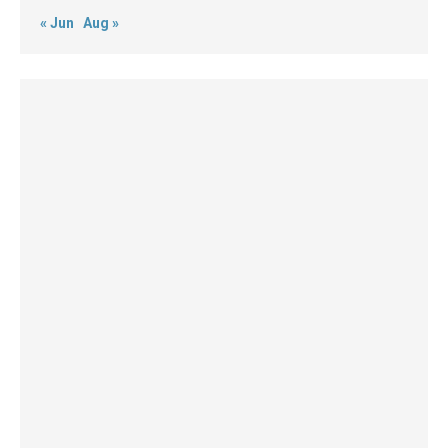
« Jun
Aug »