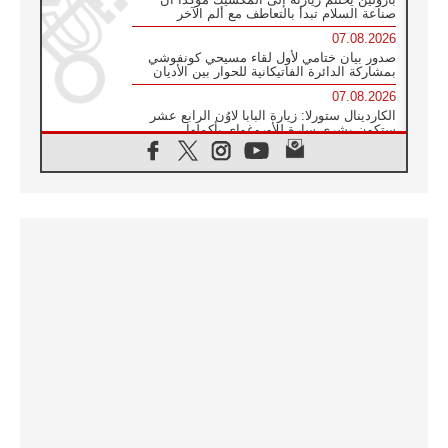
صناعة السلام تبدأ بالتعاطف مع ألم الآخر
07.08.2026
صدور بيان ختامي لأول لقاء مسيحي كونفوشي
بمشاركة الدائرة الفاتيكانية للحوار بين الأديان
07.08.2026
الكاردينال ستورلا: زيارة البابا لاوُن الرابع عشر
ستكون بشرى سارة للأوروغواي بأكملها
07.08.2026
الفاتيكان يعلن برنامج الزيارة الرسولية للبابا لاوُن
الرابع عشر إلى فرنسا
07.08.2026
في الذكرى الـ ٨١ لحادثة هيروشيما الكنيسة في
اليابان تنظم ١٠ أيام للصلاة على نية السلام
07.08.2026
الكنيسة في الأوروغواي: زيارة البابا ستعزز
الإيمان والرجاء
06.08.2026
الاجتماع الشهري للمطارنة الموارنة
06.08.2026
الكاردينال روسي: زيارة البابا لاوُن إلى الأرجنتين
هي تكريم للبابا فرنسيس
06.08.2026