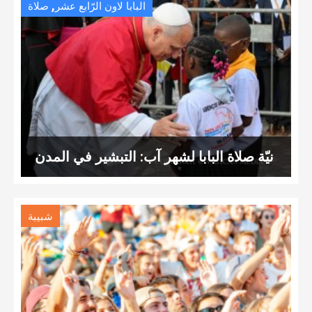
,
البابا لاون الرّابع عشر
صلاة
نيّة صلاة البابا لشهر آب: التبشير في المدن
شبيبة