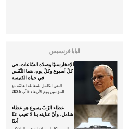
البابا فرنسيس
الإفخارستيّا وصلاة السّاعات، في
كلّ أسبوع وكلّ يوم، هما النَّفَس
في حياة الكنيسة
النص الكامل للمقابلة العامّة مع
المؤمنين يوم الأربعاء 5 آب 2026
عطاء الرّبّ يسوع هو عطاء
شامل، وأنّ عنايته بنا لا تغيب عنّا
أبدًا
النص الكامل لصلاة التبشير الملائكي