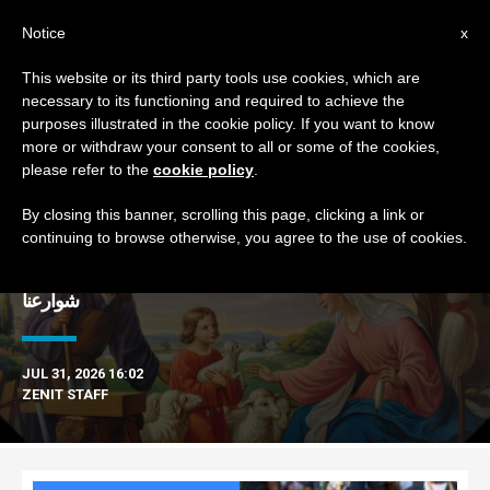
AR
Notice
x
This website or its third party tools use cookies, which are
necessary to its functioning and required to achieve the
MONTH
purposes illustrated in the cookie policy. If you want to know
July, 2026
more or withdraw your consent to all or some of the cookies,
please refer to the
cookie policy
.
By closing this banner, scrolling this page, clicking a link or
continuing to browse otherwise, you agree to the use of cookies.
DERNIÈRES NOUVELLES
عناوين نشرة يوم الجمعة 31 تموز 2026: الراعي الصالح يجوب
شوارعنا
JUL 31, 2026 16:02
ZENIT STAFF