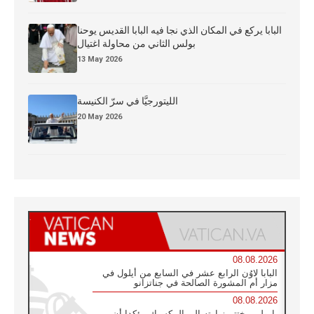
البابا يركع في المكان الذي نجا فيه البابا القديس يوحنا
بولس الثاني من محاولة اغتيال
13 May 2026
الليتورجيَّا في سرّ الكنيسة
20 May 2026
08.08.2026
البابا لاوُن الرابع عشر في السابع من أيلول في
مزار أم المشورة الصالحة في جناتزانو
08.08.2026
بارولين يختتم زيارته إلى المكسيك مؤكدا أن