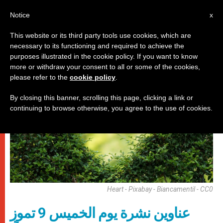
AR
Notice
x
This website or its third party tools use cookies, which are
necessary to its functioning and required to achieve the
روما
purposes illustrated in the cookie policy. If you want to know
more or withdraw your consent to all or some of the cookies,
please refer to the
cookie policy
.
By closing this banner, scrolling this page, clicking a link or
continuing to browse otherwise, you agree to the use of cookies.
Heart - Pixabay - Biancamentil - CC0
عناوين نشرة يوم الخميس 9 تموز