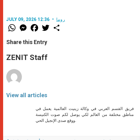
روما
JULY 09, 2026 12:36
W
M
F
T
S
h
e
a
w
h
a
s
c
i
a
t
s
e
t
r
Share this Entry
s
e
b
t
e
A
n
o
e
p
g
o
r
ZENIT Staff
p
e
k
r
View all articles
فريق القسم العربي في وكالة زينيت العالمية يعمل في
مناطق مختلفة من العالم لكي يوصل لكم صوت الكنيسة
ووقع صدى الإنجيل الحي.