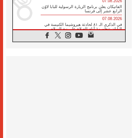
07.08.2026
الفاتيكان يعلن برنامج الزيارة الرسولية للبابا لاوُن
الرابع عشر إلى فرنسا
07.08.2026
في الذكرى الـ ٨١ لحادثة هيروشيما الكنيسة في
اليابان تنظم ١٠ أيام للصلاة على نية السلام
07.08.2026
الكنيسة في الأوروغواي: زيارة البابا ستعزز
الإيمان والرجاء
06.08.2026
الاجتماع الشهري للمطارنة الموارنة
06.08.2026
الكاردينال روسي: زيارة البابا لاوُن إلى الأرجنتين
هي تكريم للبابا فرنسيس
06.08.2026
زيارة البابا إلى البيرو ستكون زمن نعمة ومصالحة
ورجاء
06.08.2026
الكاردينال بارولين في المكسيك: علينا أن نكون
حاضرين إلى جانب المهمشين والمهاجرين
والأجانب
06.08.2026
البابا لاوُن الرابع عشر للشباب في أسيزي:
"أوروبا والعالم يبحثان اليوم عن قديسين جُدد