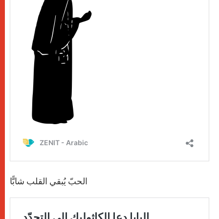
الحبّ يُبقي القلب شابًّا