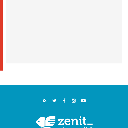
فيكم"