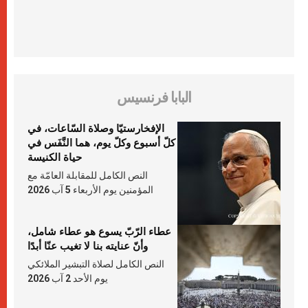
البابا فرنسيس
الإفخارستيّا وصلاة السّاعات، في
كلّ أسبوع وكلّ يوم، هما النَّفَس في
حياة الكنيسة
النص الكامل للمقابلة العامّة مع
المؤمنين يوم الأربعاء 5 آب 2026
عطاء الرّبّ يسوع هو عطاء شامل،
وأنّ عنايته بنا لا تغيب عنّا أبدًا
النص الكامل لصلاة التبشير الملائكي
يوم الأحد 2 آب 2026