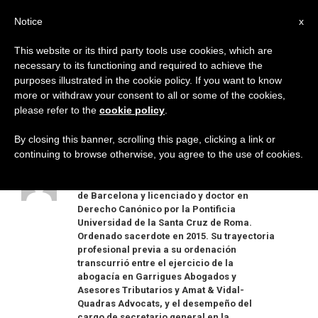
AR
Notice
x
This website or its third party tools use cookies, which are
necessary to its functioning and required to achieve the
AUTEUR
purposes illustrated in the cookie policy. If you want to know
Alejandro Vázquez-
more or withdraw your consent to all or some of the cookies,
please refer to the
cookie policy
.
Dodero
By closing this banner, scrolling this page, clicking a link or
continuing to browse otherwise, you agree to the use of cookies.
Alejandro Vázquez-Dodero Rodríguez es
licenciado en Derecho por la Universidad
de Barcelona y licenciado y doctor en
Derecho Canónico por la Pontificia
Universidad de la Santa Cruz de Roma.
Ordenado sacerdote en 2015. Su trayectoria
profesional previa a su ordenación
transcurrió entre el ejercicio de la
abogacía en Garrigues Abogados y
Asesores Tributarios y Amat & Vidal-
Quadras Advocats, y el desempeño del
cargo de secretario general en la