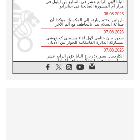
البابا لاوُن الرابع عشر في السابع من أيلول في
مزار أم المشورة الصالحة في جناتزانو
08.08.2026
بارولين يختتم زيارته إلى المكسيك مؤكدا أن
صناعة السلام تبدأ بالتعاطف مع ألم الآخر
07.08.2026
صدور بيان ختامي لأول لقاء مسيحي كونفوشي
بمشاركة الدائرة الفاتيكانية للحوار بين الأديان
07.08.2026
الكاردينال ستورلا: زيارة البابا لاوُن الرابع عشر
ستكون بشرى سارة للأوروغواي بأكملها
07.08.2026
الفاتيكان يعلن برنامج الزيارة الرسولية للبابا لاوُن
الرابع عشر إلى فرنسا
07.08.2026
في الذكرى الـ ٨١ لحادثة هيروشيما الكنيسة في
اليابان تنظم ١٠ أيام للصلاة على نية السلام
07.08.2026
الكنيسة في الأوروغواي: زيارة البابا ستعزز
الإيمان والرجاء
06.08.2026
الاجتماع الشهري للمطارنة الموارنة
06.08.2026