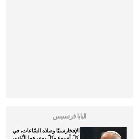
البابا فرنسيس
الإفخارستيّا وصلاة السّاعات، في
كلّ أسبوع وكلّ يوم، هما النَّفَس