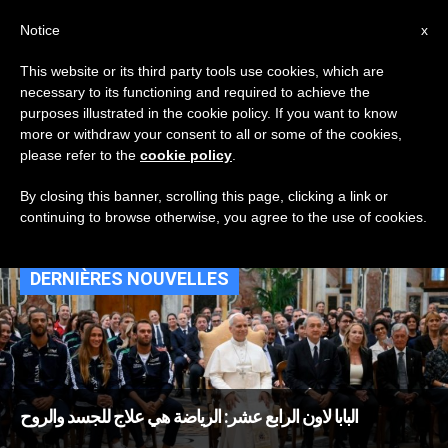
AR
Notice
x
This website or its third party tools use cookies, which are
necessary to its functioning and required to achieve the
CATEGORY
purposes illustrated in the cookie policy. If you want to know
Archive For The
more or withdraw your consent to all or some of the cookies,
please refer to the
cookie policy
.
‘رياضة’ Category
By closing this banner, scrolling this page, clicking a link or
continuing to browse otherwise, you agree to the use of cookies.
DERNIÈRES NOUVELLES
البابا لاون الرابع عشر: الرياضة هي علاج للجسد والروح