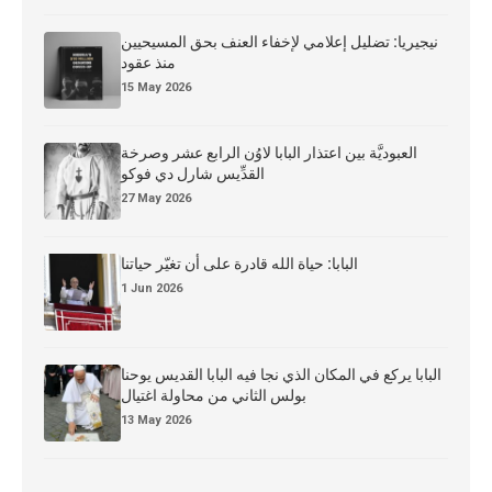
نيجيريا: تضليل إعلامي لإخفاء العنف بحق المسيحيين
منذ عقود
15 May 2026
العبوديَّة بين اعتذار البابا لاوُن الرابع عشر وصرخة
القدِّيس شارل دي فوكو
27 May 2026
البابا: حياة الله قادرة على أن تغيّر حياتنا
1 Jun 2026
البابا يركع في المكان الذي نجا فيه البابا القديس يوحنا
بولس الثاني من محاولة اغتيال
13 May 2026