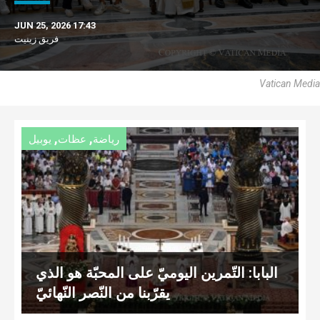
JUN 25, 2026 17:43
فريق زينيت
Vatican Media
,
,
رياضة
عظات
يوبيل
البابا: التّمرين اليوميّ على المحبّة هو الذي
يقرّبنا من النّصر النّهائيّ