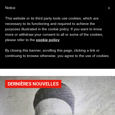
AR
Notice
x
This website or its third party tools use cookies, which are
necessary to its functioning and required to achieve the
CATEGORY
purposes illustrated in the cookie policy. If you want to know
Archive For The
more or withdraw your consent to all or some of the cookies,
please refer to the
cookie policy
.
‘قديسون وطوباويون’
By closing this banner, scrolling this page, clicking a link or
continuing to browse otherwise, you agree to the use of cookies.
Category
DERNIÈRES NOUVELLES