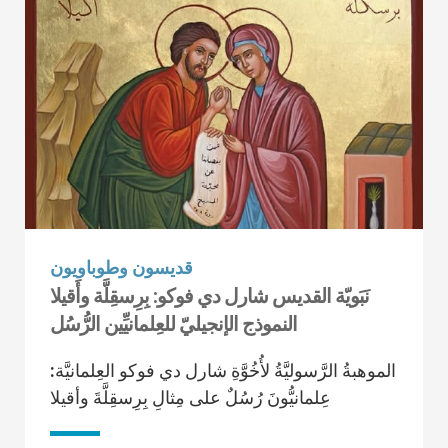
قديسون وطوباويون
نَبَويّة القديس شارل دي فوكو: بِرِسقِلَّة وأَقيلا
النموذج الإنجيليّ للعِلمانيِّين الرُّسُل
الموهبةُ الرَّسوليَّةُ لأُخُوَّةِ شارل دي فوكو العِلمانيَّة:
عِلمانيُّونَ رُسُلٌ على مِثالِ بِرِسقِلَّةَ وأقيلا