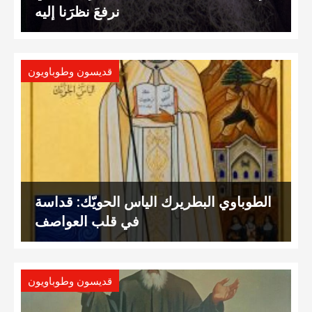
نرفعَ نظرَنا إليه
قديسون وطوباويون
الطوباوي البطريرك الياس الحويّك: قداسة
في قلب العواصف
قديسون وطوباويون