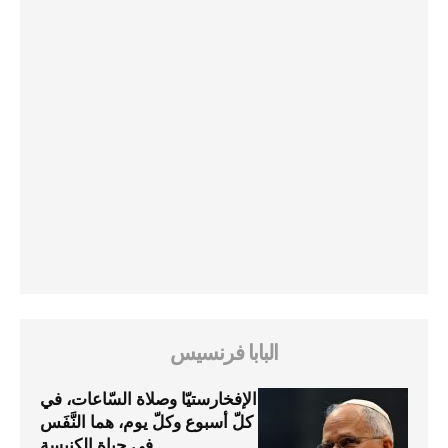
البابا فرنسيس
الإفخارستيّا وصلاة السّاعات، في
كلّ أسبوع وكلّ يوم، هما النَّفَس
في حياة الكنيسة