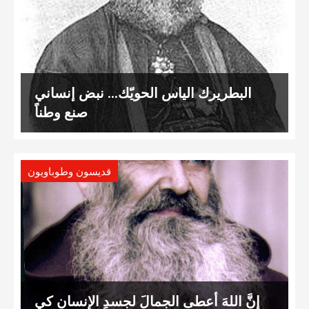
البطريرك الياس الحويّك… نبض إنساني
صنع وطناً
قديسون وطوباويون
إنَّ اللهَ أعطى الجمالَ لجسدِ الإنسان كي