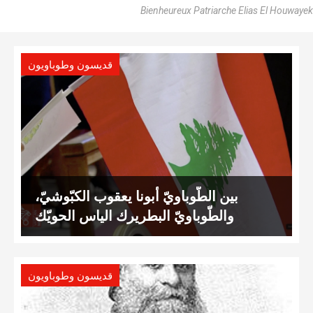
Bienheureux Patriarche Elias El Houwayek
قديسون وطوباويون
بين الطّوباويّ أبونا يعقوب الكبّوشيّ،
والطّوباويّ البطريرك الياس الحويّك
قديسون وطوباويون