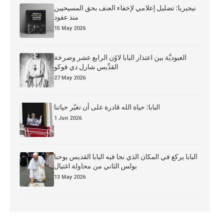
نيجيريا: تضليل إعلامي لإخفاء العنف بحق المسيحيين
منذ عقود
15 May 2026
العبوديَّة بين اعتذار البابا لاوُن الرابع عشر وصرخة
القدِّيس شارل دي فوكو
27 May 2026
البابا: حياة الله قادرة على أن تغيّر حياتنا
1 Jun 2026
البابا يركع في المكان الذي نجا فيه البابا القديس يوحنا
بولس الثاني من محاولة اغتيال
13 May 2026