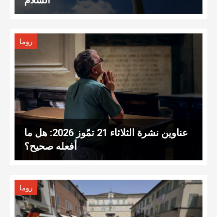
روما
عناوين نشرة الثلاثاء 21 تمّوز 2026: هل ما
أفعله صحيح؟
روما