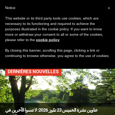
AR
Notice
x
This website or its third party tools use cookies, which are
necessary to its functioning and required to achieve the
CATEGORY
purposes illustrated in the cookie policy. If you want to know
Archive For The ‘روما’
more or withdraw your consent to all or some of the cookies,
please refer to the
cookie policy
.
Category
By closing this banner, scrolling this page, clicking a link or
continuing to browse otherwise, you agree to the use of cookies.
DERNIÈRES NOUVELLES
عناوين نشرة الخميس 23 تمّوز 2026: لا تنسوا الآخرين في