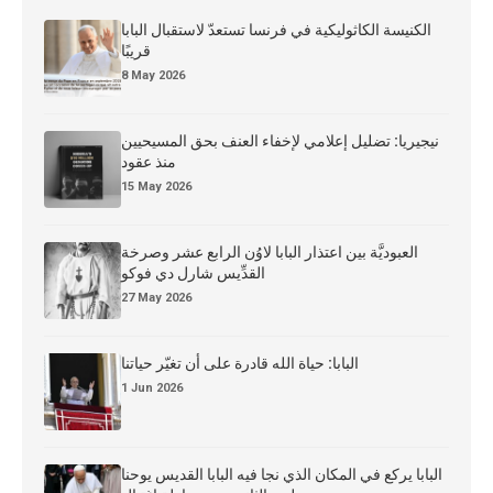
الكنيسة الكاثوليكية في فرنسا تستعدّ لاستقبال البابا
قريبًا
8 May 2026
نيجيريا: تضليل إعلامي لإخفاء العنف بحق المسيحيين
منذ عقود
15 May 2026
العبوديَّة بين اعتذار البابا لاوُن الرابع عشر وصرخة
القدِّيس شارل دي فوكو
27 May 2026
البابا: حياة الله قادرة على أن تغيّر حياتنا
1 Jun 2026
البابا يركع في المكان الذي نجا فيه البابا القديس يوحنا