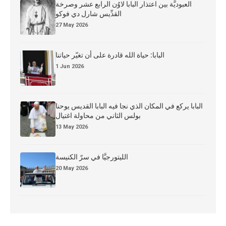
العبوديَّة بين اعتذار البابا لاوُن الرابع عشر وصرخة
القدِّيس شارل دي فوكو
27 May 2026
البابا: حياة الله قادرة على أن تغيّر حياتنا
1 Jun 2026
البابا يركع في المكان الذي نجا فيه البابا القديس يوحنا
بولس الثاني من محاولة اغتيال
13 May 2026
الليتورجيَّا في سرّ الكنيسة
20 May 2026