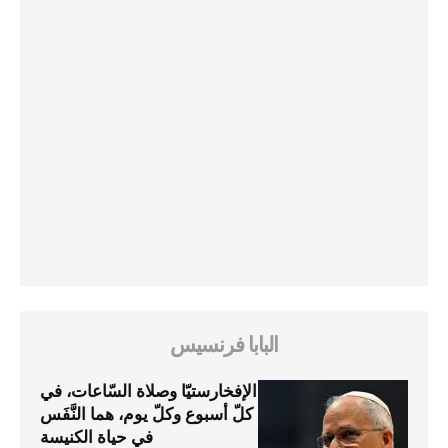
البابا فرنسيس
الإفخارستيّا وصلاة السّاعات، في
كلّ أسبوع وكلّ يوم، هما النَّفَس
في حياة الكنيسة