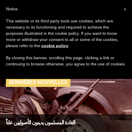
AR
Notice
x
This website or its third party tools use cookies, which are
necessary to its functioning and required to achieve the
TAG
purposes illustrated in the cookie policy. If you want to know
Posts Tagged ‘آية الله
more or withdraw your consent to all or some of the cookies,
please refer to the
cookie policy
.
مكارم شيرازي’
By closing this banner, scrolling this page, clicking a link or
continuing to browse otherwise, you agree to the use of cookies.
DERNIÈRES NOUVELLES
القادة المسلمون يدينون الأصوليين علناً