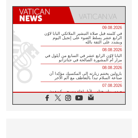
09.08.2026
في كلمته قبل صلاة التبشير الملائكي البابا لاوُن
الرابع عشر يسلط الضوء على إنجيل اليوم
ويشدد على الثقة بالله
08.08.2026
البابا لاوُن الرابع عشر في السابع من أيلول في
مزار أم المشورة الصالحة في جناتزانو
08.08.2026
بارولين يختتم زيارته إلى المكسيك مؤكدا أن
صناعة السلام تبدأ بالتعاطف مع ألم الآخر
07.08.2026
صدور بيان ختامي لأول لقاء مسيحي كونفوشي
بمشاركة الدائرة الفاتيكانية للحوار بين الأديان
07.08.2026
الكاردينال ستورلا: زيارة البابا لاوُن الرابع عشر
ستكون بشرى سارة للأوروغواي بأكملها
07.08.2026
الفاتيكان يعلن برنامج الزيارة الرسولية للبابا لاوُن
الرابع عشر إلى فرنسا