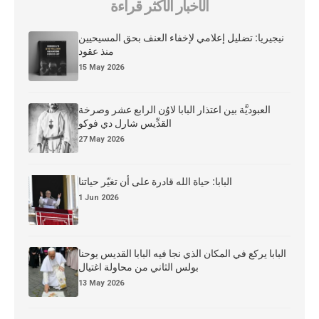
الأخبار الأكثر قراءة
نيجيريا: تضليل إعلامي لإخفاء العنف بحق المسيحيين
منذ عقود
15 May 2026
العبوديَّة بين اعتذار البابا لاوُن الرابع عشر وصرخة
القدِّيس شارل دي فوكو
27 May 2026
البابا: حياة الله قادرة على أن تغيّر حياتنا
1 Jun 2026
البابا يركع في المكان الذي نجا فيه البابا القديس يوحنا
بولس الثاني من محاولة اغتيال
13 May 2026