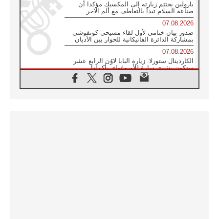
بارولين يختتم زيارته إلى المكسيك مؤكدا أن
صناعة السلام تبدأ بالتعاطف مع ألم الآخر
07.08.2026
صدور بيان ختامي لأول لقاء مسيحي كونفوشي
بمشاركة الدائرة الفاتيكانية للحوار بين الأديان
07.08.2026
الكاردينال ستورلا: زيارة البابا لاوُن الرابع عشر
ستكون بشرى سارة للأوروغواي بأكملها
07.08.2026
الفاتيكان يعلن برنامج الزيارة الرسولية للبابا لاوُن
الرابع عشر إلى فرنسا
07.08.2026
في الذكرى الـ ٨١ لحادثة هيروشيما الكنيسة في
اليابان تنظم ١٠ أيام للصلاة على نية السلام
07.08.2026
الكنيسة في الأوروغواي: زيارة البابا ستعزز
الإيمان والرجاء
06.08.2026
الاجتماع الشهري للمطارنة الموارنة
06.08.2026
الكاردينال روسي: زيارة البابا لاوُن إلى الأرجنتين
هي تكريم للبابا فرنسيس
06.08.2026