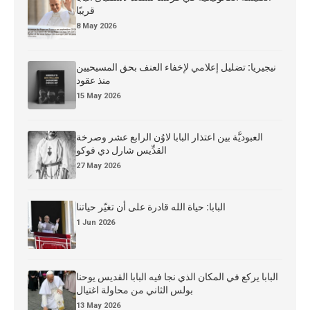
قريبًا
8 May 2026
نيجيريا: تضليل إعلامي لإخفاء العنف بحق المسيحيين
منذ عقود
15 May 2026
العبوديَّة بين اعتذار البابا لاوُن الرابع عشر وصرخة
القدِّيس شارل دي فوكو
27 May 2026
البابا: حياة الله قادرة على أن تغيّر حياتنا
1 Jun 2026
البابا يركع في المكان الذي نجا فيه البابا القديس يوحنا
بولس الثاني من محاولة اغتيال
13 May 2026