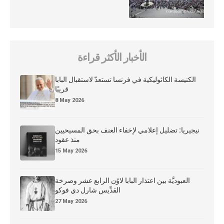
الأخبار الأكثر قراءة
الكنيسة الكاثوليكية في فرنسا تستعدّ لاستقبال البابا
قريبًا
8 May 2026
نيجيريا: تضليل إعلامي لإخفاء العنف بحق المسيحيين
منذ عقود
15 May 2026
العبوديَّة بين اعتذار البابا لاوُن الرابع عشر وصرخة
القدِّيس شارل دي فوكو
27 May 2026