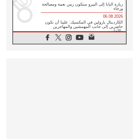
زيارة البابا إلى البيرو ستكون زمن نعمة ومصالحة
ورجاء
06.08.2026
الكاردينال بارولين في المكسيك: علينا أن نكون
حاضرين إلى جانب المهمشين والمهاجرين
والأجانب
06.08.2026
البابا لاوُن الرابع عشر للشباب في أسيزي:
"أوروبا والعالم يبحثان اليوم عن قديسين جُدد
فيكم"
06.08.2026
البابا في أسيزي يتحدث إلى الشباب المشاركين
في لقاء الشباب الفرنسيسكاني
06.08.2026
البابا لاوُن الرابع عشر يبرق معزيا بوفاة
الكاردينال جوليو دوارتي لانغا
05.08.2026
في مقابلته العامة مع المؤمنين البابا لاوُن الرابع
عشر يواصل الحديث عن الدستور في الليتورجيا
المقدسة مسلطا الضوء على صلاة الكنيسة
05.08.2026
البابا لاوُن الرابع عشر يزور في تشرين الثاني
٢٠٢٦ أوروغواي والأرجنتين وبيرو
05.08.2026