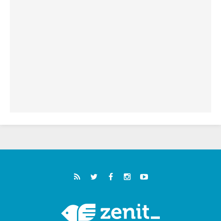
خمسون عاما على استشهاد الأسقف الأرجنتيني
الطوباوي إنريكي أنجيليلي