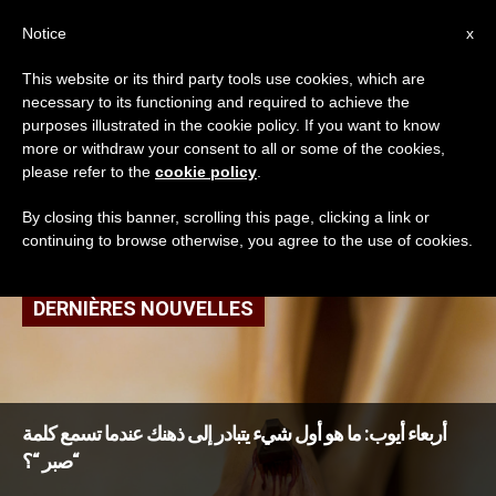
AR
Notice
x
This website or its third party tools use cookies, which are
necessary to its functioning and required to achieve the
TAG
purposes illustrated in the cookie policy. If you want to know
Posts Tagged ‘أربعاء
more or withdraw your consent to all or some of the cookies,
please refer to the
cookie policy
.
الآلام’
By closing this banner, scrolling this page, clicking a link or
continuing to browse otherwise, you agree to the use of cookies.
DERNIÈRES NOUVELLES
أربعاء أيوب: ما هو أول شيء يتبادر إلى ذهنك عندما تسمع كلمة
“صبر “؟