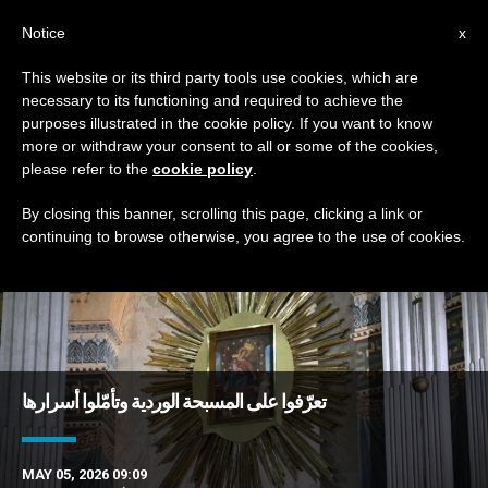
AR
Notice
x
This website or its third party tools use cookies, which are
necessary to its functioning and required to achieve the
TAG
purposes illustrated in the cookie policy. If you want to know
Posts Tagged ‘أسرار’
more or withdraw your consent to all or some of the cookies,
please refer to the
cookie policy
.
By closing this banner, scrolling this page, clicking a link or
continuing to browse otherwise, you agree to the use of cookies.
DERNIÈRES NOUVELLES
تعرّفوا على المسبحة الوردية وتأمّلوا أسرارها
MAY 05, 2026 09:09