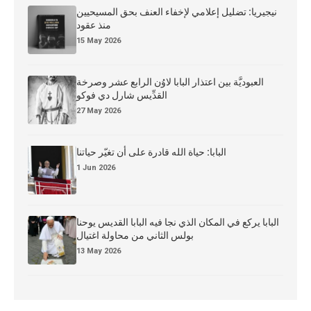
نيجيريا: تضليل إعلامي لإخفاء العنف بحق المسيحيين
منذ عقود
15 May 2026
العبوديَّة بين اعتذار البابا لاوُن الرابع عشر وصرخة
القدِّيس شارل دي فوكو
27 May 2026
البابا: حياة الله قادرة على أن تغيّر حياتنا
1 Jun 2026
البابا يركع في المكان الذي نجا فيه البابا القديس يوحنا
بولس الثاني من محاولة اغتيال
13 May 2026