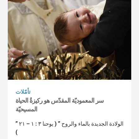
تأمّلات
سر المعموديّة المقدّس هو ركيزةُ الحياة
المسيحيّة
” الولادة الجديدة بالماء والروح ” ( يوحنا ٣ : ١ – ٢١
)