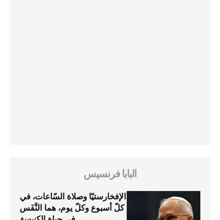
البابا فرنسيس
الإفخارستيّا وصلاة السّاعات، في
كلّ أسبوع وكلّ يوم، هما النَّفَس
في حياة الكنيسة