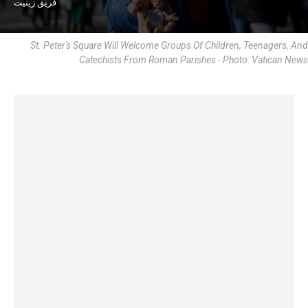
فريق زينيت
St. Peter's Square Will Welcome Groups Of Children, Teenagers, And
Catechists From Roman Parishes - Photo: Vatican News