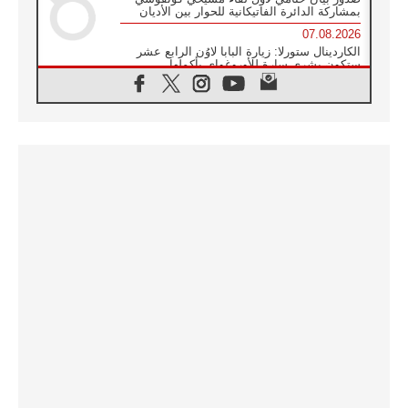
بمشاركة الدائرة الفاتيكانية للحوار بين الأديان
07.08.2026
الكاردينال ستورلا: زيارة البابا لاوُن الرابع عشر
ستكون بشرى سارة للأوروغواي بأكملها
07.08.2026
الفاتيكان يعلن برنامج الزيارة الرسولية للبابا لاوُن
الرابع عشر إلى فرنسا
07.08.2026
في الذكرى الـ ٨١ لحادثة هيروشيما الكنيسة في
اليابان تنظم ١٠ أيام للصلاة على نية السلام
07.08.2026
الكنيسة في الأوروغواي: زيارة البابا ستعزز
الإيمان والرجاء
06.08.2026
الاجتماع الشهري للمطارنة الموارنة
06.08.2026
الكاردينال روسي: زيارة البابا لاوُن إلى الأرجنتين
هي تكريم للبابا فرنسيس
06.08.2026
زيارة البابا إلى البيرو ستكون زمن نعمة ومصالحة
ورجاء