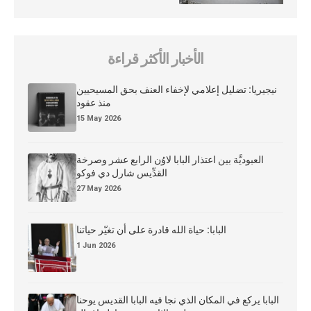
الأخبار الأكثر قراءة
نيجيريا: تضليل إعلامي لإخفاء العنف بحق المسيحيين
منذ عقود
15 May 2026
العبوديَّة بين اعتذار البابا لاوُن الرابع عشر وصرخة
القدِّيس شارل دي فوكو
27 May 2026
البابا: حياة الله قادرة على أن تغيّر حياتنا
1 Jun 2026
البابا يركع في المكان الذي نجا فيه البابا القديس يوحنا