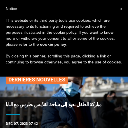
AR
Notice
x
This website or its third party tools use cookies, which are
necessary to its functioning and required to achieve the
TAG
purposes illustrated in the cookie policy. If you want to know
Posts Tagged
more or withdraw your consent to all or some of the cookies,
please refer to the
cookie policy
.
‘أشخاص المغارة’
By closing this banner, scrolling this page, clicking a link or
continuing to browse otherwise, you agree to the use of cookies.
DERNIÈRES NOUVELLES
مباركة الطفل تعود إلى ساحة القدّيس بطرس مع البابا
DEC 07, 2023 07:42