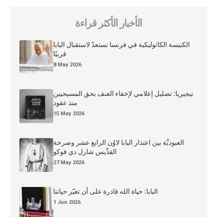
الأخبار الأكثر قراءة
الكنيسة الكاثوليكية في فرنسا تستعدّ لاستقبال البابا
قريبًا
8 May 2026
نيجيريا: تضليل إعلامي لإخفاء العنف بحق المسيحيين
منذ عقود
15 May 2026
العبوديَّة بين اعتذار البابا لاوُن الرابع عشر وصرخة
القدِّيس شارل دي فوكو
27 May 2026
البابا: حياة الله قادرة على أن تغيّر حياتنا
1 Jun 2026