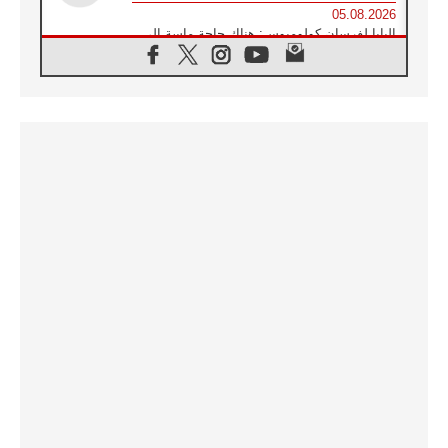
05.08.2026
البابا لفرسان كولومبوس: هناك حاجة ماسة إلى
أنبياء تناغم يسعون إلى بناء الجسور
04.08.2026
وفاة الكاردينال جوليو دوارتي لانغا
04.08.2026
عميد دائرة الحوار بين الأديان يفتتح في سيول
أول لقاء مسيحي كونفوشي
04.08.2026
إطلاق النشيد الرسمي لليوم العالمي للشباب في
سيول
04.08.2026
رسالة البابا لاوُن الرابع عشر إلى المشاركين في
المؤتمر العالمي لمنظمة سيغنيس
04.08.2026
الكاردينال بارولين: إنَّ الحوار يُستبدل اليوم
بالقوة، ويجب حماية الحقوق المهددة
بالأيديولوجيات
04.08.2026
كنيسة المغرب تقدم المساعدة إلى العائدين من
سبتة وتدعو إلى معالجة جذور الهجرة