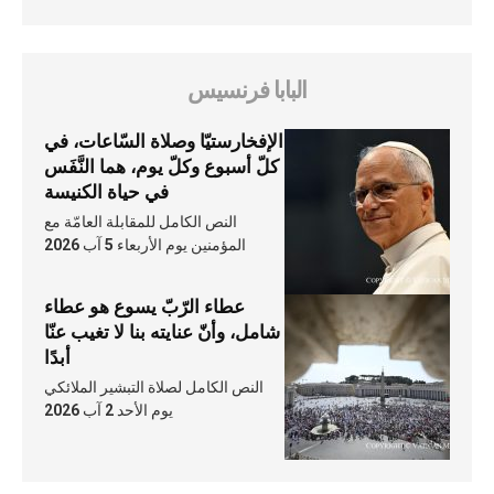
البابا فرنسيس
الإفخارستيّا وصلاة السّاعات، في
كلّ أسبوع وكلّ يوم، هما النَّفَس
في حياة الكنيسة
النص الكامل للمقابلة العامّة مع
المؤمنين يوم الأربعاء 5 آب 2026
عطاء الرّبّ يسوع هو عطاء
شامل، وأنّ عنايته بنا لا تغيب عنّا
أبدًا
النص الكامل لصلاة التبشير الملائكي
يوم الأحد 2 آب 2026