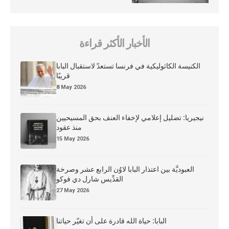
الأخبار الأكثر قراءة
الكنيسة الكاثوليكية في فرنسا تستعدّ لاستقبال البابا
قريبًا
8 May 2026
نيجيريا: تضليل إعلامي لإخفاء العنف بحق المسيحيين
منذ عقود
15 May 2026
العبوديَّة بين اعتذار البابا لاوُن الرابع عشر وصرخة
القدِّيس شارل دي فوكو
27 May 2026
البابا: حياة الله قادرة على أن تغيّر حياتنا