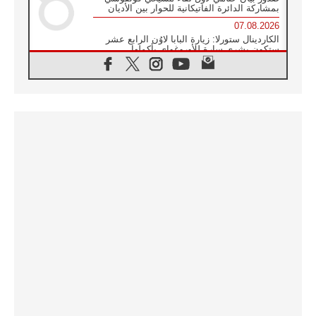
بمشاركة الدائرة الفاتيكانية للحوار بين الأديان
07.08.2026
الكاردينال ستورلا: زيارة البابا لاوُن الرابع عشر
ستكون بشرى سارة للأوروغواي بأكملها
07.08.2026
الفاتيكان يعلن برنامج الزيارة الرسولية للبابا لاوُن
الرابع عشر إلى فرنسا
07.08.2026
في الذكرى الـ ٨١ لحادثة هيروشيما الكنيسة في
اليابان تنظم ١٠ أيام للصلاة على نية السلام
07.08.2026
الكنيسة في الأوروغواي: زيارة البابا ستعزز
الإيمان والرجاء
06.08.2026
الاجتماع الشهري للمطارنة الموارنة
06.08.2026
الكاردينال روسي: زيارة البابا لاوُن إلى الأرجنتين
هي تكريم للبابا فرنسيس
06.08.2026
زيارة البابا إلى البيرو ستكون زمن نعمة ومصالحة
ورجاء