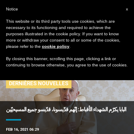
AR
Notice
x
This website or its third party tools use cookies, which are
necessary to its functioning and required to achieve the
TAG
purposes illustrated in the cookie policy. If you want to know
Posts Tagged ‘أقباط
more or withdraw your consent to all or some of the cookies,
please refer to the
cookie policy
.
أرثوذكس’
By closing this banner, scrolling this page, clicking a link or
continuing to browse otherwise, you agree to the use of cookies.
DERNIÈRES NOUVELLES
البابا يكرّم الشهداء الأقباط: إنّهم قدّيسونا، قدّيسو جميع المسيحيّين
FEB 16, 2021 06:29