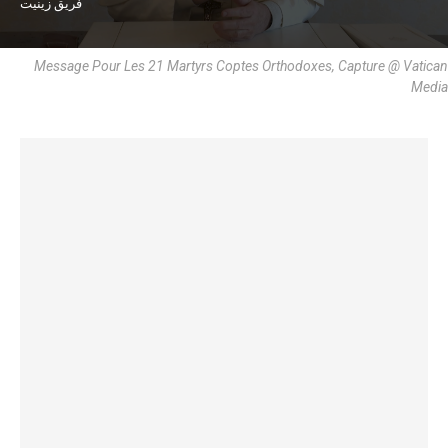
فريق زينيت
Message Pour Les 21 Martyrs Coptes Orthodoxes, Capture @ Vatican
Media