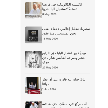
الكنيسة الكاثوليكية في فرنسا
تستعدّ لاستقبال البابا قريبًا
8 May 2026
نيجيريا: تضليل إعلامي لإخفاء العنف
بحق المسيحيين منذ عقود
15 May 2026
العبوديَّة بين اعتذار البابا لاوُن الرابع
عشر وصرخة القدِّيس شارل دي
فوكو
27 May 2026
البابا: حياة الله قادرة على أن تغيّر
حياتنا
1 Jun 2026
البابا يركع في المكان الذي نجا فيه