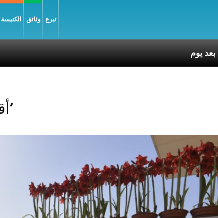
تبرع
وثائق
الكنيسة و
Posts Tagged ‘أقدام’