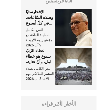
البابا فرنسيس
الإفخارستيّا
وصلاة السّاعات،
في كلّ أسبوع
وكلّ يوم، هما
النص الكامل
النَّفَس في حياة
للمقابلة العامّة مع
الكنيسة
المؤمنين يوم الأربعاء
5 آب 2026
عطاء الرّبّ
يسوع هو عطاء
شامل، وأنّ عنايته
بنا لا تغيب عنّا
النص الكامل لصلاة
أبدًا
التبشير الملائكي يوم
الأحد 2 آب 2026
الأخبار الأكثر قراءة