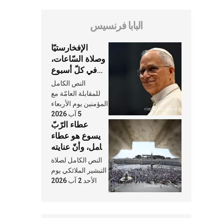
البابا فرنسيس
الإفخارستيّا
وصلاة السّاعات،
في كلّ أسبوع
وكلّ يوم، هما
النص الكامل
النَّفَس في حياة
للمقابلة العامّة مع
الكنيسة
المؤمنين يوم الأربعاء
5 آب 2026
عطاء الرّبّ
يسوع هو عطاء
شامل، وأنّ عنايته
بنا لا تغيب عنّا
النص الكامل لصلاة
أبدًا
التبشير الملائكي يوم
الأحد 2 آب 2026