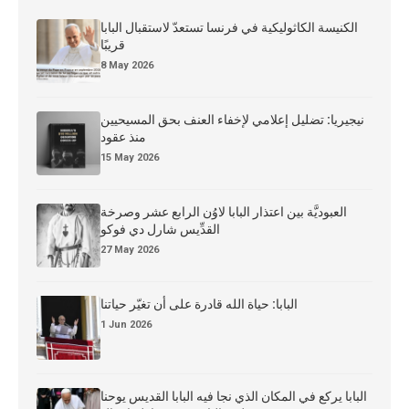
الكنيسة الكاثوليكية في فرنسا تستعدّ لاستقبال البابا
قريبًا
8 May 2026
نيجيريا: تضليل إعلامي لإخفاء العنف بحق المسيحيين
منذ عقود
15 May 2026
العبوديَّة بين اعتذار البابا لاوُن الرابع عشر وصرخة
القدِّيس شارل دي فوكو
27 May 2026
البابا: حياة الله قادرة على أن تغيّر حياتنا
1 Jun 2026
البابا يركع في المكان الذي نجا فيه البابا القديس يوحنا