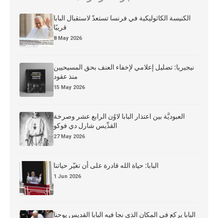
الكنيسة الكاثوليكية في فرنسا تستعدّ لاستقبال البابا
قريبًا
8 May 2026
نيجيريا: تضليل إعلامي لإخفاء العنف بحق المسيحيين
منذ عقود
15 May 2026
العبوديَّة بين اعتذار البابا لاوُن الرابع عشر وصرخة
القدِّيس شارل دي فوكو
27 May 2026
البابا: حياة الله قادرة على أن تغيّر حياتنا
1 Jun 2026
البابا يركع في المكان الذي نجا فيه البابا القديس يوحنا