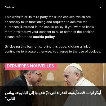
AR
Notice
x
This website or its third party tools use cookies, which are
necessary to its functioning and required to achieve the
TAG
purposes illustrated in the cookie policy. If you want to know
Posts Tagged ‘أيقونة
more or withdraw your consent to all or some of the cookies,
please refer to the
cookie policy
.
العذراء’
By closing this banner, scrolling this page, clicking a link or
continuing to browse otherwise, you agree to the use of cookies.
DERNIÈRES NOUVELLES
أوكرانيا: ما قصة أيقونة العذراء التي تمّ تقديمها إلى البابا يوحنا بولس
الثاني؟