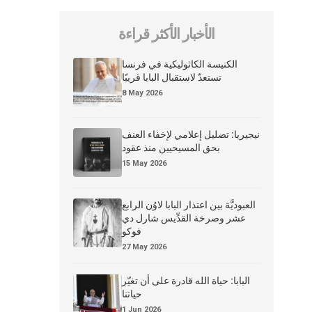
الأخبار الأكثر قراءة
الكنيسة الكاثوليكية في فرنسا
تستعدّ لاستقبال البابا قريبًا
8 May 2026
نيجيريا: تضليل إعلامي لإخفاء العنف
بحق المسيحيين منذ عقود
15 May 2026
العبوديَّة بين اعتذار البابا لاوُن الرابع
عشر وصرخة القدِّيس شارل دي
فوكو
27 May 2026
البابا: حياة الله قادرة على أن تغيّر
حياتنا
1 Jun 2026