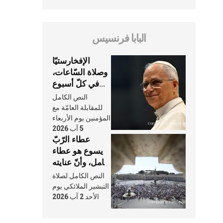
البابا فرنسيس
الإفخارستيّا
وصلاة السّاعات،
في كلّ أسبوع
وكلّ يوم، هما
النص الكامل
النَّفَس في حياة
للمقابلة العامّة مع
الكنيسة
المؤمنين يوم الأربعاء
5 آب 2026
عطاء الرّبّ
يسوع هو عطاء
شامل، وأنّ عنايته
بنا لا تغيب عنّا
النص الكامل لصلاة
أبدًا
التبشير الملائكي يوم
الأحد 2 آب 2026