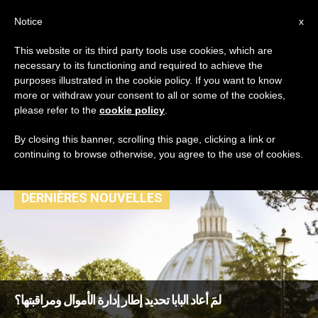
AR
Notice
x
This website or its third party tools use cookies, which are
necessary to its functioning and required to achieve the
TAG
purposes illustrated in the cookie policy. If you want to know
Posts Tagged ‘إدارة
more or withdraw your consent to all or some of the cookies,
please refer to the
cookie policy
.
الأموال’
By closing this banner, scrolling this page, clicking a link or
continuing to browse otherwise, you agree to the use of cookies.
DERNIÈRES NOUVELLES
لمَ أعاد البابا تحديد إطار إدارة الأموال ومراقبتها؟