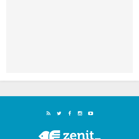
"أوروبا والعالم يبحثان اليوم عن قديسين جُدد
فيكم"