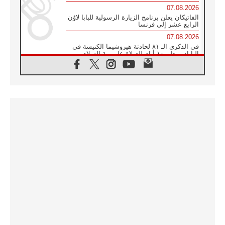
07.08.2026
الفاتيكان يعلن برنامج الزيارة الرسولية للبابا لاوُن
الرابع عشر إلى فرنسا
07.08.2026
في الذكرى الـ ٨١ لحادثة هيروشيما الكنيسة في
اليابان تنظم ١٠ أيام للصلاة على نية السلام
07.08.2026
الكنيسة في الأوروغواي: زيارة البابا ستعزز
الإيمان والرجاء
06.08.2026
الاجتماع الشهري للمطارنة الموارنة
06.08.2026
الكاردينال روسي: زيارة البابا لاوُن إلى الأرجنتين
هي تكريم للبابا فرنسيس
06.08.2026
زيارة البابا إلى البيرو ستكون زمن نعمة ومصالحة
ورجاء
06.08.2026
الكاردينال بارولين في المكسيك: علينا أن نكون
حاضرين إلى جانب المهمشين والمهاجرين
والأجانب
06.08.2026
البابا لاوُن الرابع عشر للشباب في أسيزي: