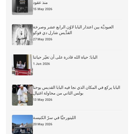
منذ عقود
15 May 2026
العبوديَّة بين اعتذار البابا لاوُن الرابع عشر وصرخة
القدِّيس شارل دي فوكو
27 May 2026
البابا: حياة الله قادرة على أن تغيّر حياتنا
1 Jun 2026
البابا يركع في المكان الذي نجا فيه البابا القديس يوحنا
بولس الثاني من محاولة اغتيال
13 May 2026
الليتورجيَّا في سرّ الكنيسة
20 May 2026