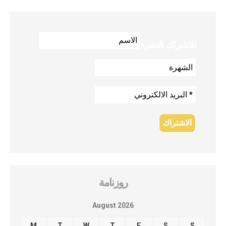
للاشتراك بالنشرة
روزنامة
August 2026
M
T
W
T
F
S
S