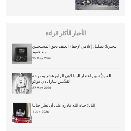
الأخبار الأكثر قراءة
نيجيريا: تضليل إعلامي لإخفاء العنف بحق المسيحيين
منذ عقود
15 May 2026
العبوديَّة بين اعتذار البابا لاوُن الرابع عشر وصرخة
القدِّيس شارل دي فوكو
27 May 2026
البابا: حياة الله قادرة على أن تغيّر حياتنا
1 Jun 2026