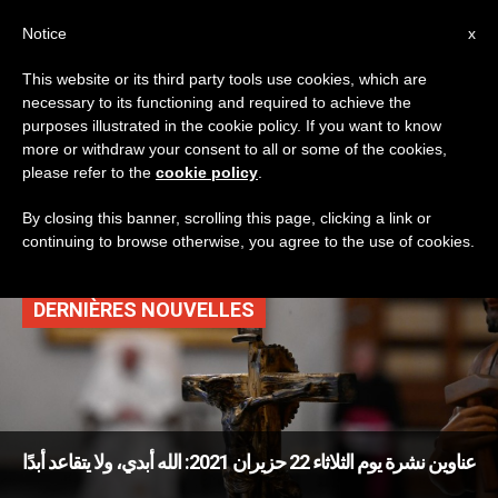
AR
Notice
x
This website or its third party tools use cookies, which are
necessary to its functioning and required to achieve the
TAG
purposes illustrated in the cookie policy. If you want to know
Posts Tagged
more or withdraw your consent to all or some of the cookies,
please refer to the
cookie policy
.
‘إصلاحية’
By closing this banner, scrolling this page, clicking a link or
continuing to browse otherwise, you agree to the use of cookies.
DERNIÈRES NOUVELLES
عناوين نشرة يوم الثلاثاء 22 حزيران 2021: الله أبدي، ولا يتقاعد أبدًا