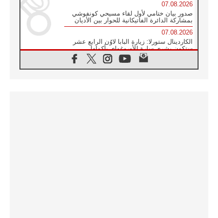
07.08.2026
صدور بيان ختامي لأول لقاء مسيحي كونفوشي
بمشاركة الدائرة الفاتيكانية للحوار بين الأديان
07.08.2026
الكاردينال ستورلا: زيارة البابا لاوُن الرابع عشر
ستكون بشرى سارة للأوروغواي بأكملها
07.08.2026
الفاتيكان يعلن برنامج الزيارة الرسولية للبابا لاوُن
الرابع عشر إلى فرنسا
07.08.2026
في الذكرى الـ ٨١ لحادثة هيروشيما الكنيسة في
اليابان تنظم ١٠ أيام للصلاة على نية السلام
07.08.2026
الكنيسة في الأوروغواي: زيارة البابا ستعزز
الإيمان والرجاء
06.08.2026
الاجتماع الشهري للمطارنة الموارنة
06.08.2026
الكاردينال روسي: زيارة البابا لاوُن إلى الأرجنتين
هي تكريم للبابا فرنسيس
06.08.2026
زيارة البابا إلى البيرو ستكون زمن نعمة ومصالحة
ورجاء