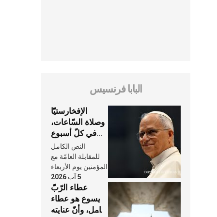
البابا فرنسيس
الإفخارستيّا
وصلاة السّاعات،
في كلّ أسبوع
وكلّ يوم، هما
النص الكامل
النَّفَس في حياة
للمقابلة العامّة مع
الكنيسة
المؤمنين يوم الأربعاء
5 آب 2026
عطاء الرّبّ
يسوع هو عطاء
شامل، وأنّ عنايته