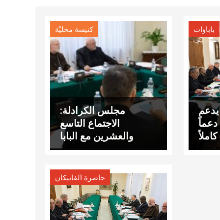
باباوات
كنيسة محليّة
يدعم
مجلس الكرادلة:
دعماً
الاجتماع التاسع
كاملاً
والعشرين مع البابا
حاضرة الفاتيكان