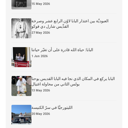
15 May 2026
العبوديَّة بين اعتذار البابا لاوُن الرابع عشر وصرخة
القدِّيس شارل دي فوكو
27 May 2026
البابا: حياة الله قادرة على أن تغيّر حياتنا
1 Jun 2026
البابا يركع في المكان الذي نجا فيه البابا القديس يوحنا
بولس الثاني من محاولة اغتيال
13 May 2026
الليتورجيَّا في سرّ الكنيسة
20 May 2026