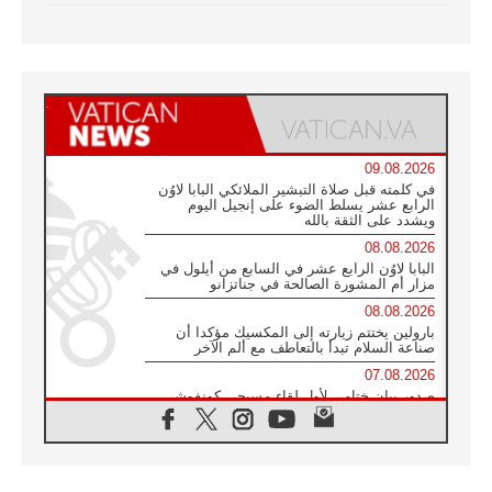
09.08.2026
في كلمته قبل صلاة التبشير الملائكي البابا لاوُن
الرابع عشر يسلط الضوء على إنجيل اليوم
ويشدد على الثقة بالله
08.08.2026
البابا لاوُن الرابع عشر في السابع من أيلول في
مزار أم المشورة الصالحة في جناتزانو
08.08.2026
بارولين يختتم زيارته إلى المكسيك مؤكدا أن
صناعة السلام تبدأ بالتعاطف مع ألم الآخر
07.08.2026
صدور بيان ختامي لأول لقاء مسيحي كونفوشي
بمشاركة الدائرة الفاتيكانية للحوار بين الأديان
07.08.2026
الكاردينال ستورلا: زيارة البابا لاوُن الرابع عشر
ستكون بشرى سارة للأوروغواي بأكملها