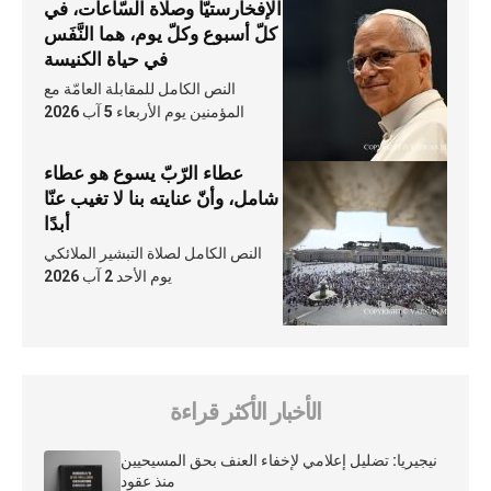
الإفخارستيّا وصلاة السّاعات، في
كلّ أسبوع وكلّ يوم، هما النَّفَس
في حياة الكنيسة
النص الكامل للمقابلة العامّة مع
المؤمنين يوم الأربعاء 5 آب 2026
عطاء الرّبّ يسوع هو عطاء
شامل، وأنّ عنايته بنا لا تغيب عنّا
أبدًا
النص الكامل لصلاة التبشير الملائكي
يوم الأحد 2 آب 2026
الأخبار الأكثر قراءة
نيجيريا: تضليل إعلامي لإخفاء العنف بحق المسيحيين
منذ عقود