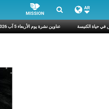
AR
MISSION
يوم، هما النَّفَس في حياة الكنيسة
عناوين نشرة يوم الأربعاء 5 آب 2026: صل