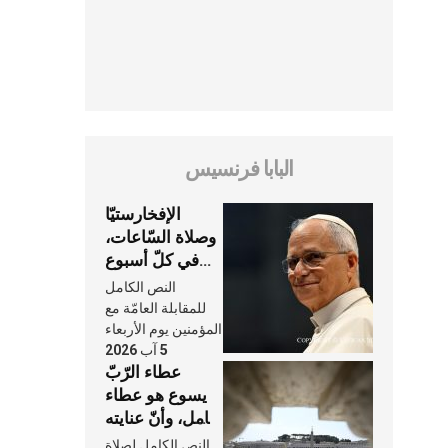
البابا فرنسيس
الإفخارستيّا
وصلاة السّاعات،
في كلّ أسبوع
وكلّ يوم، هما
النص الكامل
النَّفَس في حياة
للمقابلة العامّة مع
الكنيسة
المؤمنين يوم الأربعاء
5 آب 2026
عطاء الرّبّ
يسوع هو عطاء
شامل، وأنّ عنايته
بنا لا تغيب عنّا
النص الكامل لصلاة