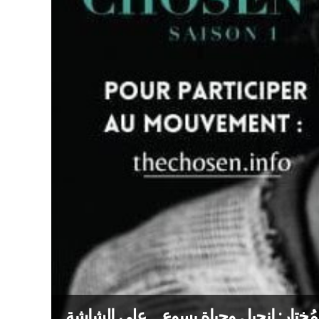
مُختار: إنجيل وحياة يسوع… على الشاشة