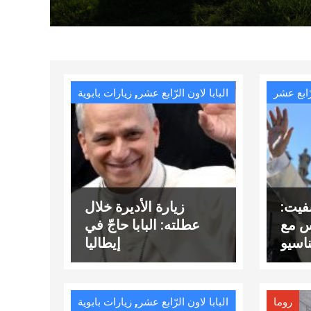
,
رّابع عشر
البابا لاون الرّابع عشر
زيارات بابوية
شفيت:
زيارة الأديرة خلال
دس مع
عطلته: البابا حاجّ في
اسيو
إيطاليا
,
روما
البابا لاون الرّابع عشر
زيارات بابوية