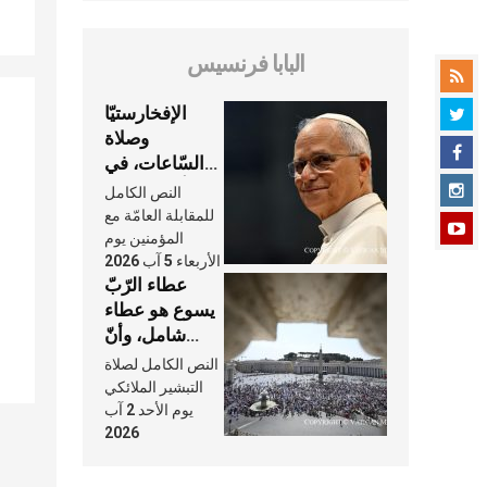
البابا فرنسيس
الإفخارستيّا
وصلاة
السّاعات، في
كلّ أسبوع وكلّ
النص الكامل
يوم، هما النَّفَس
للمقابلة العامّة مع
في حياة
المؤمنين يوم
الأربعاء 5 آب 2026
الكنيسة
عطاء الرّبّ
يسوع هو عطاء
شامل، وأنّ
عنايته بنا لا
النص الكامل لصلاة
تغيب عنّا أبدًا
التبشير الملائكي
يوم الأحد 2 آب
2026