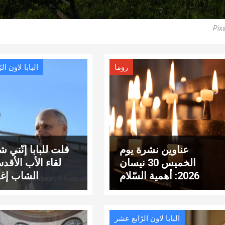
Pix
روما
البابا لاون ال
عناوين نشرة يوم
قلت للبابا إنّني 
الخميس 30 نيسان
لقاء الأب الأق
2026: أهمية السّلام
الشاب إغن
البابا لاون الرّابع عشر