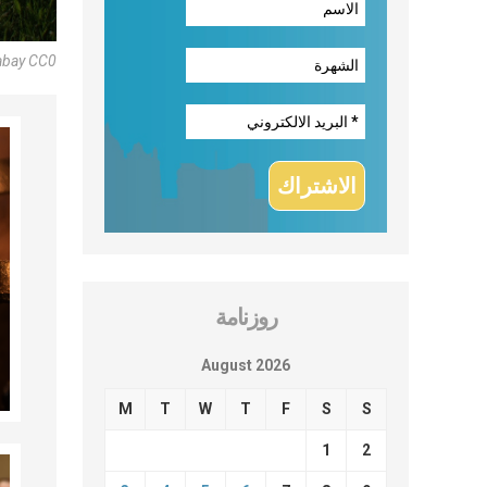
abay CC0
روزنامة
August 2026
M
T
W
T
F
S
S
1
2