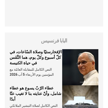
البابا فرنسيس
الإفخارستيّا وصلاة السّاعات، في
كلّ أسبوع وكلّ يوم، هما النَّفَس
في حياة الكنيسة
النص الكامل للمقابلة العامّة مع
المؤمنين يوم الأربعاء 5 آب 2026
عطاء الرّبّ يسوع هو عطاء
شامل، وأنّ عنايته بنا لا تغيب عنّا
أبدًا
النص الكامل لصلاة التبشير الملائكي