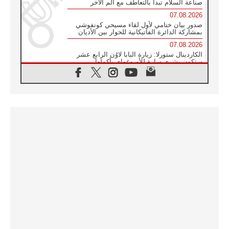
صناعة السلام تبدأ بالتعاطف مع ألم الآخر
07.08.2026
صدور بيان ختامي لأول لقاء مسيحي كونفوشي
بمشاركة الدائرة الفاتيكانية للحوار بين الأديان
07.08.2026
الكاردينال ستورلا: زيارة البابا لاوُن الرابع عشر
ستكون بشرى سارة للأوروغواي بأكملها
07.08.2026
الفاتيكان يعلن برنامج الزيارة الرسولية للبابا لاوُن
الرابع عشر إلى فرنسا
07.08.2026
في الذكرى الـ ٨١ لحادثة هيروشيما الكنيسة في
اليابان تنظم ١٠ أيام للصلاة على نية السلام
07.08.2026
الكنيسة في الأوروغواي: زيارة البابا ستعزز
الإيمان والرجاء
06.08.2026
الاجتماع الشهري للمطارنة الموارنة
06.08.2026
الكاردينال روسي: زيارة البابا لاوُن إلى الأرجنتين
هي تكريم للبابا فرنسيس
06.08.2026
زيارة البابا إلى البيرو ستكون زمن نعمة ومصالحة