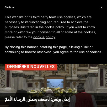
AR
Notice
x
This website or its third party tools use cookies, which are
necessary to its functioning and required to achieve the
TAG
purposes illustrated in the cookie policy. If you want to know
Posts Tagged ‘إيمان
more or withdraw your consent to all or some of the cookies,
please refer to the
cookie policy
.
بولس’
By closing this banner, scrolling this page, clicking a link or
continuing to browse otherwise, you agree to the use of cookies.
DERNIÈRES NOUVELLES
إيمان بولس: الأضعف يحملون الرسالة الأهمّ