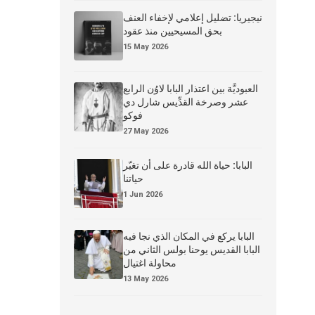
نيجيريا: تضليل إعلامي لإخفاء العنف
بحق المسيحيين منذ عقود
15 May 2026
العبوديَّة بين اعتذار البابا لاوُن الرابع
عشر وصرخة القدِّيس شارل دي
فوكو
27 May 2026
البابا: حياة الله قادرة على أن تغيّر
حياتنا
1 Jun 2026
البابا يركع في المكان الذي نجا فيه
البابا القديس يوحنا بولس الثاني من
محاولة اغتيال
13 May 2026