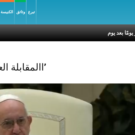
تبرع
وثائق
الكنيسة و
Posts Tagged ‘االمقابلة العامة’