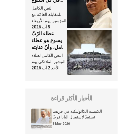
في كلّ أسبوع
وكلّ يوم، هما
النص الكامل
النَّفَس في حياة
للمقابلة العامّة مع
الكنيسة
المؤمنين يوم الأربعاء
5 آب 2026
عطاء الرّبّ
يسوع هو عطاء
شامل، وأنّ عنايته
بنا لا تغيب عنّا
النص الكامل لصلاة
أبدًا
التبشير الملائكي يوم
الأحد 2 آب 2026
الأخبار الأكثر قراءة
الكنيسة الكاثوليكية في فرنسا
تستعدّ لاستقبال البابا قريبًا
8 May 2026