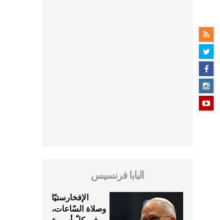
البابا فرنسيس
الإفخارستيّا
وصلاة السّاعات،