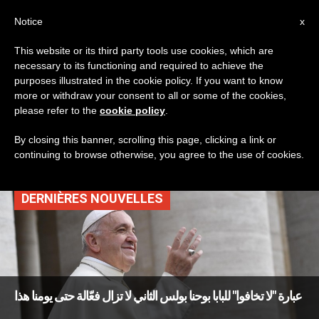
AR
Notice
x
This website or its third party tools use cookies, which are
necessary to its functioning and required to achieve the
TAG
purposes illustrated in the cookie policy. If you want to know
Posts Tagged ‘اتباع
more or withdraw your consent to all or some of the cookies,
please refer to the
cookie policy
.
المسيح’
By closing this banner, scrolling this page, clicking a link or
continuing to browse otherwise, you agree to the use of cookies.
DERNIÈRES NOUVELLES
عبارة "لا تخافوا" للبابا بوحنا بولس الثاني لا تزال فعّالة حتى يومنا هذا