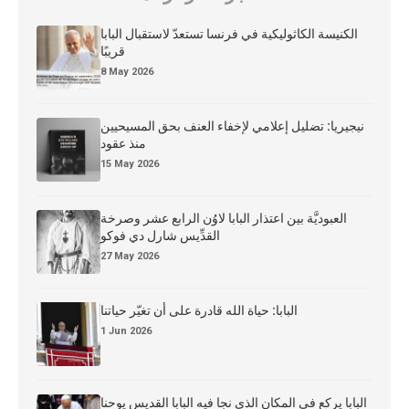
الكنيسة الكاثوليكية في فرنسا تستعدّ لاستقبال البابا
قريبًا
8 May 2026
نيجيريا: تضليل إعلامي لإخفاء العنف بحق المسيحيين
منذ عقود
15 May 2026
العبوديَّة بين اعتذار البابا لاوُن الرابع عشر وصرخة
القدِّيس شارل دي فوكو
27 May 2026
البابا: حياة الله قادرة على أن تغيّر حياتنا
1 Jun 2026
البابا يركع في المكان الذي نجا فيه البابا القديس يوحنا