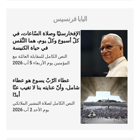
البابا فرنسيس
الإفخارستيّا وصلاة السّاعات، في
كلّ أسبوع وكلّ يوم، هما النَّفَس
في حياة الكنيسة
النص الكامل للمقابلة العامّة مع
المؤمنين يوم الأربعاء 5 آب 2026
عطاء الرّبّ يسوع هو عطاء
شامل، وأنّ عنايته بنا لا تغيب عنّا
أبدًا
النص الكامل لصلاة التبشير الملائكي
يوم الأحد 2 آب 2026