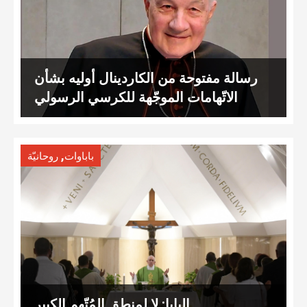
رسالة مفتوحة من الكاردينال أوليه بشأن
الاتّهامات الموجّهة للكرسي الرسولي
,
باباوات
روحانيّة
البابا: لا لمنطق المُتّهِم الكبير