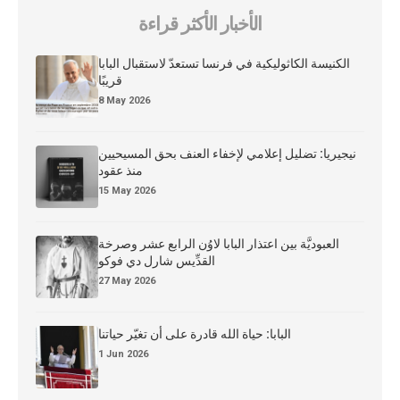
الأخبار الأكثر قراءة
الكنيسة الكاثوليكية في فرنسا تستعدّ لاستقبال البابا
قريبًا
8 May 2026
نيجيريا: تضليل إعلامي لإخفاء العنف بحق المسيحيين
منذ عقود
15 May 2026
العبوديَّة بين اعتذار البابا لاوُن الرابع عشر وصرخة
القدِّيس شارل دي فوكو
27 May 2026
البابا: حياة الله قادرة على أن تغيّر حياتنا
1 Jun 2026