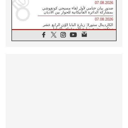
07.08.2026
صدور بيان ختامي لأول لقاء مسيحي كونفوشي
بمشاركة الدائرة الفاتيكانية للحوار بين الأديان
07.08.2026
الكاردينال ستورلا: زيارة البابا لاوُن الرابع عشر
ستكون بشرى سارة للأوروغواي بأكملها
07.08.2026
الفاتيكان يعلن برنامج الزيارة الرسولية للبابا لاوُن
الرابع عشر إلى فرنسا
07.08.2026
في الذكرى الـ ٨١ لحادثة هيروشيما الكنيسة في
اليابان تنظم ١٠ أيام للصلاة على نية السلام
07.08.2026
الكنيسة في الأوروغواي: زيارة البابا ستعزز
الإيمان والرجاء
06.08.2026
الاجتماع الشهري للمطارنة الموارنة
06.08.2026
الكاردينال روسي: زيارة البابا لاوُن إلى الأرجنتين
هي تكريم للبابا فرنسيس
06.08.2026
زيارة البابا إلى البيرو ستكون زمن نعمة ومصالحة
ورجاء