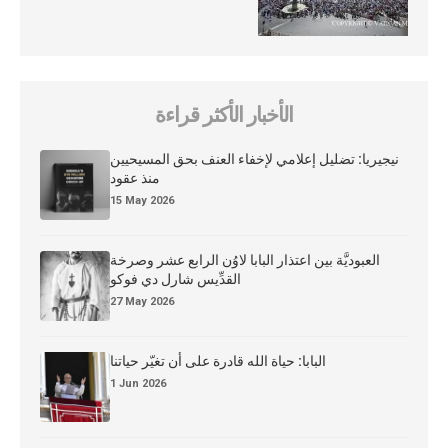
الأخبار الأكثر قراءة
نيجيريا: تضليل إعلامي لإخفاء العنف بحق المسيحيين
منذ عقود
15 May 2026
العبوديَّة بين اعتذار البابا لاوُن الرابع عشر وصرخة
القدِّيس شارل دي فوكو
27 May 2026
البابا: حياة الله قادرة على أن تغيّر حياتنا
1 Jun 2026