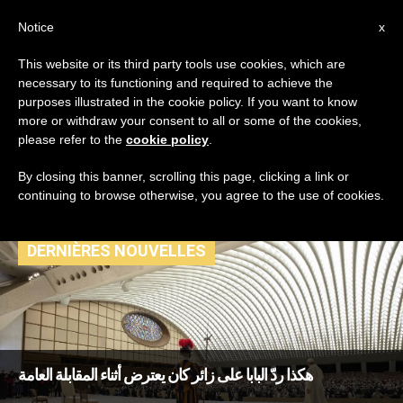
AR
Notice
x
This website or its third party tools use cookies, which are
necessary to its functioning and required to achieve the
TAG
purposes illustrated in the cookie policy. If you want to know
Posts Tagged
more or withdraw your consent to all or some of the cookies,
please refer to the
cookie policy
.
‘احتياجات’
By closing this banner, scrolling this page, clicking a link or
continuing to browse otherwise, you agree to the use of cookies.
DERNIÈRES NOUVELLES
هكذا ردّ البابا على زائر كان يعترض أثناء المقابلة العامة