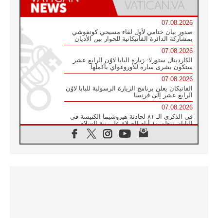
07.08.2026
صدور بيان ختامي لأول لقاء مسيحي كونفوشي
بمشاركة الدائرة الفاتيكانية للحوار بين الأديان
07.08.2026
الكاردينال ستورلا: زيارة البابا لاوُن الرابع عشر
ستكون بشرى سارة للأوروغواي بأكملها
07.08.2026
الفاتيكان يعلن برنامج الزيارة الرسولية للبابا لاوُن
الرابع عشر إلى فرنسا
07.08.2026
في الذكرى الـ ٨١ لحادثة هيروشيما الكنيسة في
اليابان تنظم ١٠ أيام للصلاة على نية السلام
07.08.2026
الكنيسة في الأوروغواي: زيارة البابا ستعزز
الإيمان والرجاء
06.08.2026
الاجتماع الشهري للمطارنة الموارنة
06.08.2026
الكاردينال روسي: زيارة البابا لاوُن إلى الأرجنتين
هي تكريم للبابا فرنسيس
06.08.2026