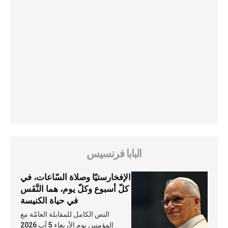
البابا فرنسيس
الإفخارستيّا وصلاة السّاعات، في
كلّ أسبوع وكلّ يوم، هما النَّفَس
في حياة الكنيسة
النص الكامل للمقابلة العامّة مع
المؤمنين يوم الأربعاء 5 آب 2026