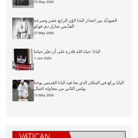
15 May 2026
العبوديَّة بين اعتذار البابا لاوُن الرابع عشر وصرخة
القدِّيس شارل دي فوكو
27 May 2026
البابا: حياة الله قادرة على أن تغيّر حياتنا
1 Jun 2026
البابا يركع في المكان الذي نجا فيه البابا القديس يوحنا
بولس الثاني من محاولة اغتيال
13 May 2026