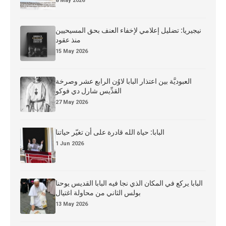
8 May 2026
نيجيريا: تضليل إعلامي لإخفاء العنف بحق المسيحيين
منذ عقود
15 May 2026
العبوديَّة بين اعتذار البابا لاوُن الرابع عشر وصرخة
القدِّيس شارل دي فوكو
27 May 2026
البابا: حياة الله قادرة على أن تغيّر حياتنا
1 Jun 2026
البابا يركع في المكان الذي نجا فيه البابا القديس يوحنا
بولس الثاني من محاولة اغتيال
13 May 2026