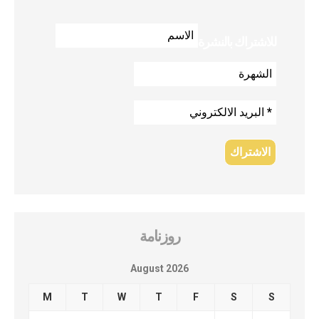
للاشتراك بالنشرة
روزنامة
August 2026
M
T
W
T
F
S
S